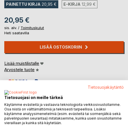
PAINETTU KIRJA
20,95 €
E-KIRJA
12,99 €
20,95 €
sis. alv. /
Toimituskulut
Heti saatavilla
LISÄÄ OSTOSKORIIN
Lisää muistilistalle
Arvostele tuote
Tietosuojakäytäntö
Tietosuojasi on meille tärkeä
Käytämme evästeitä ja vastaavia teknologioita verkkosivustollamme.
Osa niistä on välttämättömiä ja teknisesti tarpeellisia. Lisäksi
KUVAUS
käytämme analyysimenetelmiä (esim. evästeitä tai sormenjälkiä sekä
palvelinpuolen seurantaa) mitataksemme, kuinka usein sivustollamme
vieraillaan ja kuinka sitä käytetään.