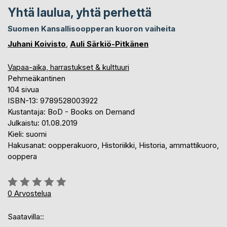
Yhtä laulua, yhtä perhettä
Suomen Kansallisoopperan kuoron vaiheita
Juhani Koivisto
,
Auli Särkiö-Pitkänen
Vapaa-aika, harrastukset & kulttuuri
Pehmeäkantinen
104 sivua
ISBN-13: 9789528003922
Kustantaja: BoD - Books on Demand
Julkaistu: 01.08.2019
Kieli: suomi
Hakusanat: oopperakuoro, Historiikki, Historia, ammattikuoro,
ooppera
Arvostelu::
0%
0
Arvostelua
Saatavilla::