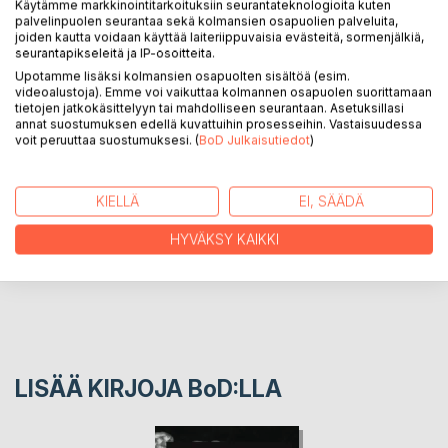
Kirja kuvaa Kansallisoopperan kuoron vaiheita sen synnystä
Käytämme markkinointitarkoituksiin seurantateknologioita kuten
palvelinpuolen seurantaa sekä kolmansien osapuolien palveluita,
ja vakiintumisesta 2010-luvun oopperantekemiseen.
joiden kautta voidaan käyttää laiteriippuvaisia evästeitä, sormenjälkiä,
Mukana ovat kuoron ammatillisen kehityksen päälinjat ja
seurantapikseleitä ja IP-osoitteita.
kohokohdat ikimuistoisine tuotantoineen ja matkoineen,
Upotamme lisäksi kolmansien osapuolten sisältöä (esim.
mutta erityinen paino on oopperakuoron arjessa.
videoalustoja). Emme voi vaikuttaa kolmannen osapuolen suorittamaan
tietojen jatkokäsittelyyn tai mahdolliseen seurantaan. Asetuksillasi
annat suostumuksen edellä kuvattuihin prosesseihin. Vastaisuudessa
voit peruuttaa suostumuksesi. (
BoD Julkaisutiedot
)
KIRJAILIJA
LEHDISTÖARVOSTELUT
KIELLÄ
EI, SÄÄDÄ
HYVÄKSY KAIKKI
LUKIJA-ARVOSTELUT
LISÄÄ KIRJOJA B
o
D:LLA