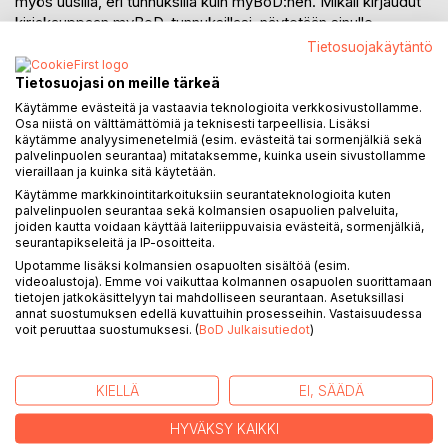
myös uusilla, eri tunnuksilla kuin myBoD:hen. Mikäli kirjaudut
kirjakauppaan myBoD-tunnuksillasi, näytetään sinulle
myBoD-käyttäjätiliin liittyvät tietosi. Sen jälkeen sinua
Tietosuojakäytäntö
pyydetään hyväksymään kirjakaupan käyttöehdot, jotta voit
Tietosuojasi on meille tärkeä
käyttää kirjakauppaa.
Käytämme evästeitä ja vastaavia teknologioita verkkosivustollamme.
Salasanan unohtaminen
Osa niistä on välttämättömiä ja teknisesti tarpeellisia. Lisäksi
käytämme analyysimenetelmiä (esim. evästeitä tai sormenjälkiä sekä
Mikäli olet unohtanut salasanasi kirjakauppaan, klikkaa
palvelinpuolen seurantaa) mitataksemme, kuinka usein sivustollamme
vastaavaa linkkiä sivulla ”
Kirjautuminen ja rekisteröityminen
”.
vieraillaan ja kuinka sitä käytetään.
Käytämme markkinointitarkoituksiin seurantateknologioita kuten
Mikäli muutat myBoD-kirjautumistietojasi myBoD-
palvelinpuolen seurantaa sekä kolmansien osapuolien palveluita,
käyttäjätililläsi tai kirjakaupassa (sähköposti tai salasana),
joiden kautta voidaan käyttää laiteriippuvaisia evästeitä, sormenjälkiä,
koskevat muutokset automaattisesti molempia alueita. Tämä
seurantapikseleitä ja IP-osoitteita.
ei kuitenkaan koske osoitetietojasi, jos muutat ne vain
Upotamme lisäksi kolmansien osapuolten sisältöä (esim.
videoalustoja). Emme voi vaikuttaa kolmannen osapuolen suorittamaan
jommallakummalla alueella.
tietojen jatkokäsittelyyn tai mahdolliseen seurantaan. Asetuksillasi
annat suostumuksen edellä kuvattuihin prosesseihin. Vastaisuudessa
voit peruuttaa suostumuksesi. (
BoD Julkaisutiedot
)
YLEISTIETOA
Yleiset sopimusehdot
KIELLÄ
EI, SÄÄDÄ
Toimitus ja maksaminen
Kirjautuminen ja rekisteröityminen
HYVÄKSY KAIKKI