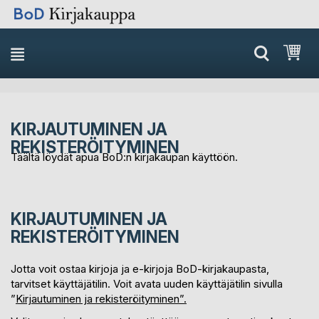
Skip
Ost
to
Content
KIRJAUTUMINEN JA
REKISTERÖITYMINEN
Täältä löydät apua BoD:n kirjakaupan käyttöön.
KIRJAUTUMINEN JA
REKISTERÖITYMINEN
Jotta voit ostaa kirjoja ja e-kirjoja BoD-kirjakaupasta,
tarvitset käyttäjätilin. Voit avata uuden käyttäjätilin sivulla
”
Kirjautuminen ja rekisteröityminen”.