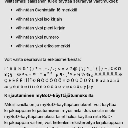
Valitsemasi salasanan tulee täyttää seuraavat vaatimukset:
vähintään 8/enintään 16 merkkiä
vähintään yksi iso kirjain
vähintään yksi pieni kirjain
vähintään yksi numero
vähintään yksi erikoismerkki
Voit valita seuraavista erikoismerkeistä:
! " # $ % & ' ( ) * + , - . / : ; < = > ? @ [ \ ] ^ _ ` { | } ~ ¡ ¢ £ ¤
¥ ¦ § ¨ © ª « ¬ ® ¯ ° ± ² ³ ´ µ ¶ · ¸ ¹ º » ¼ ½ ¾ ¿ À Á Â Ã Ä Å Æ
Ç È É Ê Ë Ì Í Î Ï Ð Ñ Ò Ó Ô Õ Ö × Ø Ù Ú Û Ü Ý Þ ß à á â ã ä å
æ ç è é ê ë ì í î ï ð ñ ò ó ô õ ö ÷ ø ù ú û ü ý þ ÿ
Kirjautuminen myBoD-käyttäjätunnuksilla
Mikäli sinulla on jo myBoD-käyttäjätunnukset, voit käyttää
kirjakauppaan kirjautumiseen myös niitä. Jos sinulla ei ole
myBoD-käyttäjätunnuksia tai et halua käyttää niitä BoD-
kirjakauppaa varten, voit tietenkin rekisteröityä kirjakauppaan