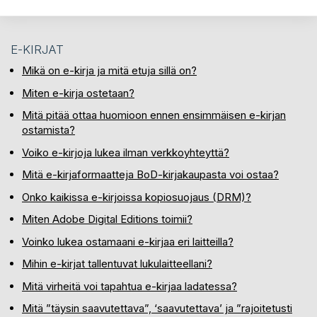
Arvostelut
E-KIRJAT
Mikä on e-kirja ja mitä etuja sillä on?
Miten e-kirja ostetaan?
Mitä pitää ottaa huomioon ennen ensimmäisen e-kirjan
ostamista?
Voiko e-kirjoja lukea ilman verkkoyhteyttä?
Mitä e-kirjaformaatteja BoD-kirjakaupasta voi ostaa?
Onko kaikissa e-kirjoissa kopiosuojaus (DRM)?
Miten Adobe Digital Editions toimii?
Voinko lukea ostamaani e-kirjaa eri laitteilla?
Mihin e-kirjat tallentuvat lukulaitteellani?
Mitä virheitä voi tapahtua e-kirjaa ladatessa?
Mitä ”täysin saavutettava”, ‘saavutettava’ ja ”rajoitetusti