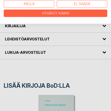
muistelee, oma elämäkerta, 2018 sekä BoD:n julkaisema
KIELLÄ
EI, SÄÄDÄ
Valkoinen karhu seikkailee, jäätutkimuksen ja jäänmurtajien
maailmassa, 2019.
HYVÄKSY KAIKKI
KIRJAILIJA
LEHDISTÖARVOSTELUT
LUKIJA-ARVOSTELUT
LISÄÄ KIRJOJA B
o
D:LLA