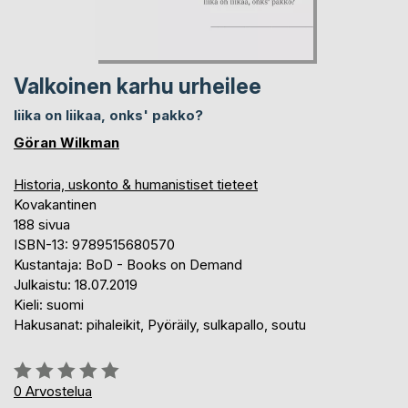
Valkoinen karhu urheilee
liika on liikaa, onks' pakko?
Göran Wilkman
Historia, uskonto & humanistiset tieteet
Kovakantinen
188 sivua
ISBN-13: 9789515680570
Kustantaja: BoD - Books on Demand
Julkaistu: 18.07.2019
Kieli: suomi
Hakusanat: pihaleikit, Pyöräily, sulkapallo, soutu
Arvostelu::
0%
0
Arvostelua