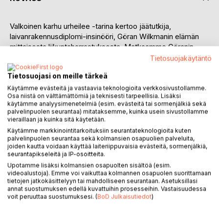
Valkoinen karhu urheilee -tarina kertoo jäätutkija,
laivanrakennusdiplomi-insinööri, Göran Wilkmanin elämän
mittaisesta liikuntaharrastuksesta. Matkaamme Göranin
mukana lapsuuden pihaleikeistä vakavampiin liikuntalajeihin
Tietosuojakäytäntö
tai hurahduksiin, kuten pyöräily, sulkapallo ja
Tietosuojasi on meille tärkeä
kirkkovenesoutu. Polkupyörällä Göran on ajanut yli
neljänkymmenen vuoden aikana matkan, joka on
Käytämme evästeitä ja vastaavia teknologioita verkkosivustollamme.
Osa niistä on välttämättömiä ja teknisesti tarpeellisia. Lisäksi
pituudeltaan kaksi kertaa maapallon ympäri. Sulkapalloa hän
käytämme analyysimenetelmiä (esim. evästeitä tai sormenjälkiä sekä
on pelannut äijäporukassa kaksikymmentäseitsemän
palvelinpuolen seurantaa) mitataksemme, kuinka usein sivustollamme
vuotta. Sulkavalla on tullut soudettua kolmekymmentä
vieraillaan ja kuinka sitä käytetään.
kertaa. Göran ei koe itseään lainkaan urheilulliseksi, vaan
Käytämme markkinointitarkoituksiin seurantateknologioita kuten
palvelinpuolen seurantaa sekä kolmansien osapuolien palveluita,
sitkeys ja sitoutuneisuus on vienyt eteenpäin. Aina ei
joiden kautta voidaan käyttää laiteriippuvaisia evästeitä, sormenjälkiä,
vaativan työn ohessa liikunnan harrastaminen ole ollut
seurantapikseleitä ja IP-osoitteita.
itsestään selvää. Liikuntatapatumien kiinnittäminen
Upotamme lisäksi kolmansien osapuolten sisältöä (esim.
kalenteriin on auttanut, ja aikaa liikunnalle on aina löytynyt.
videoalustoja). Emme voi vaikuttaa kolmannen osapuolen suorittamaan
tietojen jatkokäsittelyyn tai mahdolliseen seurantaan. Asetuksillasi
annat suostumuksen edellä kuvattuihin prosesseihin. Vastaisuudessa
Valkoinen karhu urheilee, on Göranin neljäs kirja.
voit peruuttaa suostumuksesi. (
BoD Julkaisutiedot
)
Aikaisemmin hän on julkaissut omakustanteet:
Vadelmakummitus, isäni Åken tarina 2015 ja Valkoinen karhu