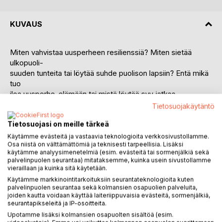
KUVAUS
Miten vahvistaa uusperheen resilienssiä? Miten sietää
ulkopuoli-
suuden tunteita tai löytää suhde puolison lapsiin? Entä mikä
tuo
iloa uusperhe-elämään tai mistä löytää syy jatkaa
uusperhehärdel-
Tietosuojakäytäntö
lin keskellä?
Tietosuojasi on meille tärkeä
Uusperhevaiheiden läpi lukijaa kuljettava käsikirja perustuu
Käytämme evästeitä ja vastaavia teknologioita verkkosivustollamme.
Osa niistä on välttämättömiä ja teknisesti tarpeellisia. Lisäksi
perhe-
käytämme analyysimenetelmiä (esim. evästeitä tai sormenjälkiä sekä
tutkimukseen, psykoterapiatyöhön sekä
palvelinpuolen seurantaa) mitataksemme, kuinka usein sivustollamme
kokemusasiantuntijoiden
vieraillaan ja kuinka sitä käytetään.
haastatteluihin. Uusperheen onnellisuuteen ladataan paljon
Käytämme markkinointitarkoituksiin seurantateknologioita kuten
unelmia, odotuksia sekä pelkoja. Teoksen tavoitteena on
palvelinpuolen seurantaa sekä kolmansien osapuolien palveluita,
joiden kautta voidaan käyttää laiteriippuvaisia evästeitä, sormenjälkiä,
herätellä pohtimaan oman perheen valintoja, antaa työkaluja
seurantapikseleitä ja IP-osoitteita.
sekä avata monipuolisesti uusperhe-elämään liittyviä
Upotamme lisäksi kolmansien osapuolten sisältöä (esim.
haasteita ja mahdollisuuksia. Teksteissä käsitellään muun