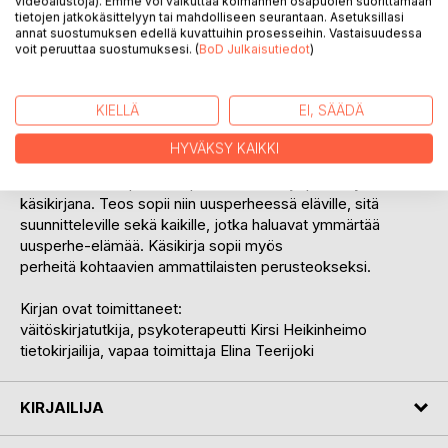
videoalustoja). Emme voi vaikuttaa kolmannen osapuolen suorittamaan
muassa kiintymys- ja tunnesuhteiden rakentumista,
tietojen jatkokäsittelyyn tai mahdolliseen seurantaan. Asetuksillasi
annat suostumuksen edellä kuvattuihin prosesseihin. Vastaisuudessa
myötätunnon ja resilienssin vahvistamista sekä
voit peruuttaa suostumuksesi. (
BoD Julkaisutiedot
)
merkityksellistä elämää uusperheessä. Teos tarjoaa
pohdinta apua tiukkoihin tilanteisiin sekä vinkkejä
voimavarojen ylläpitämiseen.
KIELLÄ
EI, SÄÄDÄ
Parisuhde on uusperheen voima ja uusperhe on perheessä
elävien lasten kasvualusta.
HYVÄKSY KAIKKI
Teosta voidaan pitää uusperhe-elämän ja perhehyvinvoinnin
käsikirjana. Teos sopii niin uusperheessä eläville, sitä
suunnitteleville sekä kaikille, jotka haluavat ymmärtää
uusperhe-elämää. Käsikirja sopii myös
perheitä kohtaavien ammattilaisten perusteokseksi.
Kirjan ovat toimittaneet:
väitöskirjatutkija, psykoterapeutti Kirsi Heikinheimo
tietokirjailija, vapaa toimittaja Elina Teerijoki
KIRJAILIJA