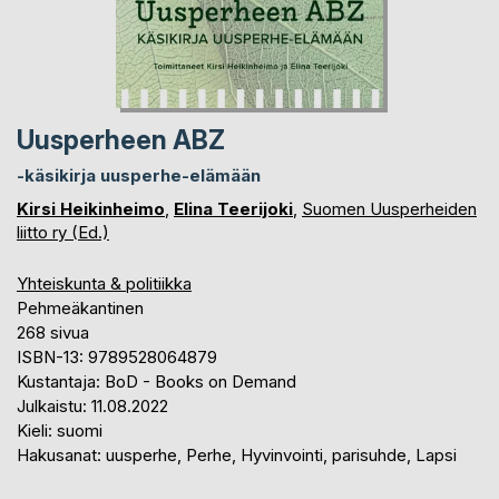
Uusperheen ABZ
-käsikirja uusperhe-elämään
Kirsi Heikinheimo
,
Elina Teerijoki
,
Suomen Uusperheiden
liitto ry (Ed.)
Yhteiskunta & politiikka
Pehmeäkantinen
268 sivua
ISBN-13: 9789528064879
Kustantaja: BoD - Books on Demand
Julkaistu: 11.08.2022
Kieli: suomi
Hakusanat: uusperhe, Perhe, Hyvinvointi, parisuhde, Lapsi