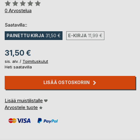
Arvostelu::
0%
0
Arvostelua
Saatavilla::
PAINETTU KIRJA
31,50 €
E-KIRJA
11,99 €
31,50 €
sis. alv. /
Toimituskulut
Heti saatavilla
LISÄÄ OSTOSKORIIN
Lisää muistilistalle
Arvostele tuote