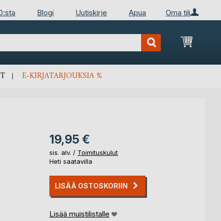
D:sta
Blogi
Uutiskirje
Apua
Oma tili
Ostosko
T
E-KIRJATARJOUKSIA %
19,95 €
sis. alv. /
Toimituskulut
Heti saatavilla
LISÄÄ OSTOSKORIIN
Lisää muistilistalle