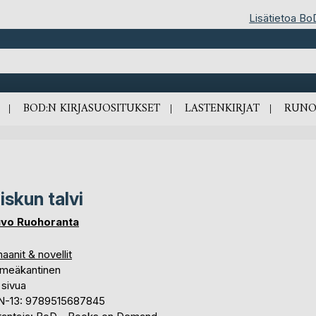
Lisätietoa Bo
BOD:N KIRJASUOSITUKSET
LASTENKIRJAT
RUNO
iskun talvi
vo Ruohoranta
anit & novellit
meäkantinen
 sivua
N-13: 9789515687845