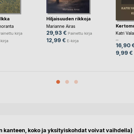
lkka
Hiljaisuuden rikkoja
Kertom
oranta
Marianne Airas
29,93 €
Katri Vala
ainettu kirja
Painettu kirja
...
12,99 €
kirja
E-kirja
16,90 
9,99 €
 kanteen, koko ja yksityiskohdat voivat vaihdella)