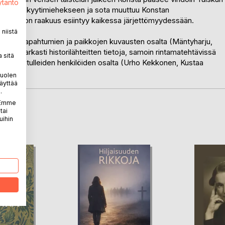
ytäntö
at hänet kyytimiehekseen ja sota muuttuu Konstan
hmisluonnon raakuus esiintyy kaikessa järjettömyydessään.
niistä
ttelee tapahtumien ja paikkojen kuvausten osalta (Mäntyharju,
man tarkasti historilähteitten tietoja, samoin rintamatehtävissä
 sitä
netuksi tulleiden henkilöiden osalta (Urho Kekkonen, Kustaa
puolen
äyttää
.
. Emme
tai
LA
uihin