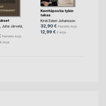
Kenttäpostia tykin
Poika
takaa
Bara
ukset
Kirsti Esteri Johansson
Toni 
32,90 €
,
Juha Järvelä
,
Painettu kirja
16,0
12,99 €
E-kirja
€
4,99
Painettu kirja
E-kirja