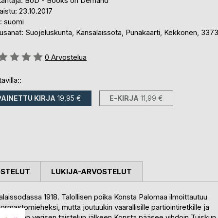
tantaja: BoD - Books on Demand
aistu: 23.10.2017
i: suomi
usanat: Suojeluskunta, Kansalaissota, Punakaarti, Kekkonen, 337
stelu::
0
Arvostelua
avilla::
PAINETTU KIRJA
19,95 €
E-KIRJA
11,99 €
OSTELUT
LUKIJA-ARVOSTELUT
laissodassa 1918. Talollisen poika Konsta Palomaa ilmoittautuu
stomieheksi, mutta joutuukin vaarallisille partiointiretkille ja
mäen kylän verisen taistelun jälkeen Konsta pääsee vihdoin Tuiskun