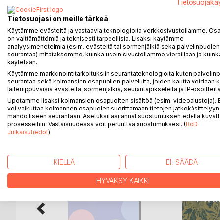
Tietosuojakä
ohjaksiin, mutta pakenevat punapäälliköt pakottav
Tietosuojasi on meille tärkeä
henkilökohtaiseksi selviytymistaisteluksi, jossa i
Käytämme evästeitä ja vastaavia teknologioita verkkosivustollamme. Osa 
on välttämättömiä ja teknisesti tarpeellisia. Lisäksi käytämme
Osittain tositapahtumiin perustuva kertomus nouda
analyysimenetelmiä (esim. evästeitä tai sormenjälkiä sekä palvelinpuolen
Mouhu, Sysmä, Asikkala, Heinola, Lahti) mahdollisim
seurantaa) mitataksemme, kuinka usein sivustollamme vieraillaan ja kuinka
mukana olleiden, myöhemmin valtakunnallisesti tun
käytetään.
Tapola, Hans Kalm).
Käytämme markkinointitarkoituksiin seurantateknologioita kuten palvelin
seurantaa sekä kolmansien osapuolien palveluita, joiden kautta voidaan k
laiteriippuvaisia evästeitä, sormenjälkiä, seurantapikseleitä ja IP-osoitteita
Upotamme lisäksi kolmansien osapuolten sisältöä (esim. videoalustoja)
voi vaikuttaa kolmannen osapuolen suorittamaan tietojen jatkokäsittelyyn 
LISÄÄ KIRJOJA B
o
D:L
mahdolliseen seurantaan. Asetuksillasi annat suostumuksen edellä kuvatt
prosesseihin. Vastaisuudessa voit peruuttaa suostumuksesi. (
BoD
Julkaisutiedot
)
KIELLÄ
EI, SÄÄDÄ
HYVÄKSY KAIKKI