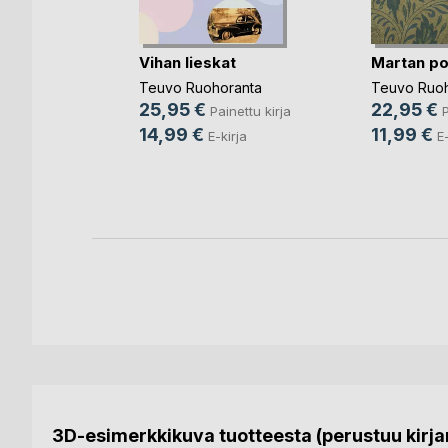
Vihan lieskat
Martan po
Teuvo Ruohoranta
Teuvo Ruoh
25,95 €
22,95 €
Painettu kirja
P
et
14,99 €
11,99 €
E-kirja
E-
s (Ed.)
nettu kirja
rja
3D-esimerkkikuva tuotteesta (perustuu kirjan