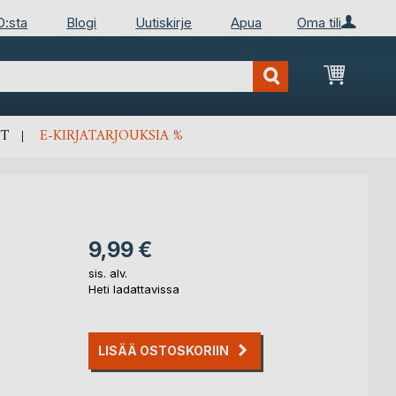
D:sta
Blogi
Uutiskirje
Apua
Oma tili
Ostosko
T
E-KIRJATARJOUKSIA %
9,99 €
sis. alv.
Heti ladattavissa
LISÄÄ OSTOSKORIIN