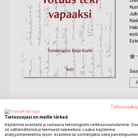
ISB
Kus
Julk
Kiel
Haku
esit
Est
Arvo
0%
Saat
Tietosuojakä
KUVAUS
KIRJAILIJA
LEHDISTÖARV
Tietosuojasi on meille tärkeä
Käytämme evästeitä ja vastaavia teknologioita verkkosivustollamme. Osa 
Totuus teki vapaaksi on kolmiosainen dokumentti jäl
on välttämättömiä ja teknisesti tarpeellisia. Lisäksi käytämme
homoseksuaalien esitaistelija.
analyysimenetelmiä (esim. evästeitä tai sormenjälkiä sekä palvelinpuolen