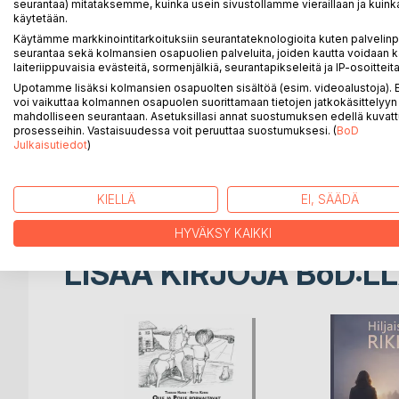
Uskovaisen kodin tyttärellä Ritva Kurjella oli rakkau
seurantaa) mitataksemme, kuinka usein sivustollamme vieraillaan ja kuinka
salaiset tuskat ja ilot. Vasta 60-luvulla Ritva ymmär
käytetään.
hän kirjoitti nuoruusvuosiensa elämäkerran Puu ei 
Käytämme markkinointitarkoituksiin seurantateknologioita kuten palvelin
seurantaa sekä kolmansien osapuolien palveluita, joiden kautta voidaan k
Nouse, ole kirkas on edelläkävijän raportti taiste
laiteriippuvaisia evästeitä, sormenjälkiä, seurantapikseleitä ja IP-osoitteita
uskovaisten mielessä synti. Moni homo joutui elämä
Upotamme lisäksi kolmansien osapuolten sisältöä (esim. videoalustoja)
piirin, Malkuksen, perustamisesta homoseksuaaleill
voi vaikuttaa kolmannen osapuolen suorittamaan tietojen jatkokäsittelyyn 
kristittyjen homojen oikeuksia mediassa, kirkon toi
mahdolliseen seurantaan. Asetuksillasi annat suostumuksen edellä kuvatt
kohtaamisista kristillisen elämän eri puolilla: piispoi
prosesseihin. Vastaisuudessa voit peruuttaa suostumuksesi. (
BoD
Julkaisutiedot
)
homojen puheluista.
Kirjan kolmas osio on Setan entisen puheenjohtajan, 
Ritvan edelläkävijyyden merkitystä koko sateenka
KIELLÄ
EI, SÄÄDÄ
HYVÄKSY KAIKKI
LISÄÄ KIRJOJA B
o
D:L