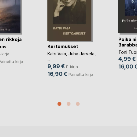
en rikkoja
Poika n
Barabb
Kertomukset
ras
Toni Tu
Katri Vala
,
Juha Järvelä
,
-kirja
4,99 €
...
Painettu kirja
9,99 €
16,00 
E-kirja
16,90 €
Painettu kirja