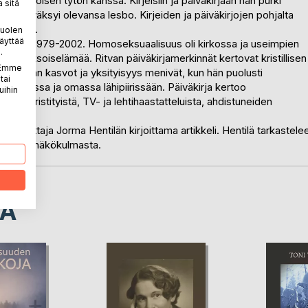
starina toisen tytön kanssa. Kirjeisiin ja päiväkirjaan hän purki
 sitä
si ja hyväksyi olevansa lesbo. Kirjeiden ja päiväkirjojen pohjalta
kaatunut.
puolen
äyttää
luvuosilta 1979-2002. Homoseksuaalisuus oli kirkossa ja useimpien
.
än kaksoiselämää. Ritvan päiväkirjamerkinnät kertovat kristillisen
. Emme
e. Ritvan kasvot ja yksityisyys menivät, kun hän puolusti
tai
mikunnissa ja omassa lähipiirissään. Päiväkirja kertoo
uihin
sta, rivikristityistä, TV- ja lehtihaastatteluista, ahdistuneiden
toimittaja Jorma Hentilän kirjoittama artikkeli. Hentilä tarkastele
ariväen näkökulmasta.
LA