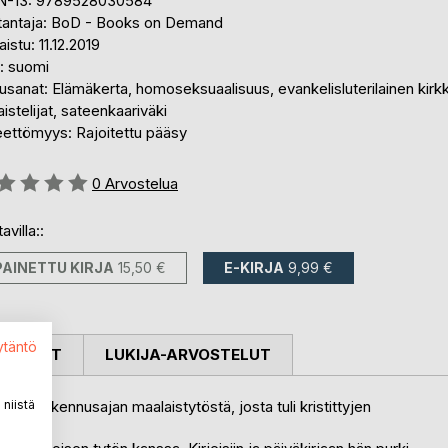
N-13: 9789528030584
tantaja: BoD - Books on Demand
aistu: 11.12.2019
i: suomi
sanat: Elämäkerta, homoseksuaalisuus, evankelisluterilainen kirk
aistelijat, sateenkaariväki
eettömyys: Rajoitettu pääsy
stelu::
0
Arvostelua
avilla::
PAINETTU KIRJA
15,50 €
E-KIRJA
9,99 €
ytäntö
OSTELUT
LUKIJA-ARVOSTELUT
niistä
leenrakennusajan maalaistytöstä, josta tuli kristittyjen