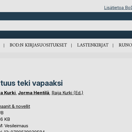
Lisätietoa Bo
BOD:N KIRJASUOSITUKSET
LASTENKIRJAT
RUNO
tuus teki vapaaksi
va Kurki
,
Jorma Hentilä
,
Raija Kurki (Ed.)
anit & novellit
UB
,6 KB
: Vesileimaus