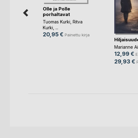
Olle ja Polle
porhaltavat
Tuomas Kurki
,
Ritva
Kurki
, ...
20,95 €
Painettu kirja
Hiljaisuud
Marianne Ai
ja
12,99 €
E
29,93 €