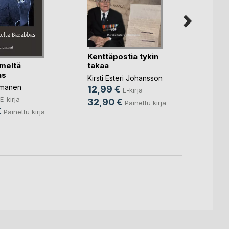
Kenttäpostia tykin
imeltä
Etuke
takaa
as
päätt
Kirsti Esteri Johansson
omanen
Leena 
12,99 €
E-kirja
15,9
E-kirja
32,90 €
Painettu kirja
€
21,9
Painettu kirja