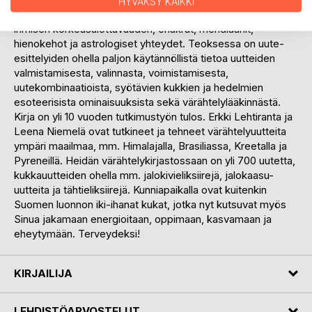
HYVÄKSY KAIKKI
värähtelylääkinnän kokonaisuutta, joka ottaa huomioon
ihmisen korkeusulottuvuuden, chakrat, meridiaanit,
hienokehot ja astrologiset yhteydet. Teoksessa on uute-
esittelyiden ohella paljon käytännöllistä tietoa uutteiden
valmistamisesta, valinnasta, voimistamisesta,
uutekombinaatioista, syötävien kukkien ja hedelmien
esoteerisista ominaisuuksista sekä värähtelylääkinnästä.
Kirja on yli 10 vuoden tutkimustyön tulos. Erkki Lehtiranta ja
Leena Niemelä ovat tutkineet ja tehneet värähtelyuutteita
ympäri maailmaa, mm. Himalajalla, Brasiliassa, Kreetalla ja
Pyreneillä. Heidän värähtelykirjastossaan on yli 700 uutetta,
kukkauutteiden ohella mm. jalokivieliksiirejä, jalokaasu-
uutteita ja tähtieliksiirejä. Kunniapaikalla ovat kuitenkin
Suomen luonnon iki-ihanat kukat, jotka nyt kutsuvat myös
Sinua jakamaan energioitaan, oppimaan, kasvamaan ja
eheytymään. Terveydeksi!
KIRJAILIJA
LEHDISTÖARVOSTELUT