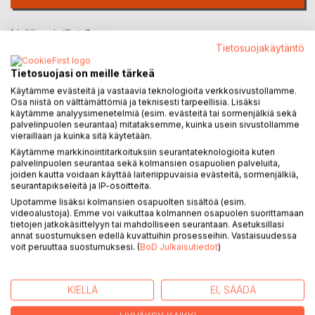
Lisää muistilistalle
Arvostele tuote
Tietosuojakäytäntö
Tietosuojasi on meille tärkeä
Käytämme evästeitä ja vastaavia teknologioita verkkosivustollamme.
Osa niistä on välttämättömiä ja teknisesti tarpeellisia. Lisäksi
käytämme analyysimenetelmiä (esim. evästeitä tai sormenjälkiä sekä
palvelinpuolen seurantaa) mitataksemme, kuinka usein sivustollamme
vieraillaan ja kuinka sitä käytetään.
Käytämme markkinointitarkoituksiin seurantateknologioita kuten
KUVAUS
palvelinpuolen seurantaa sekä kolmansien osapuolien palveluita,
joiden kautta voidaan käyttää laiteriippuvaisia evästeitä, sormenjälkiä,
seurantapikseleitä ja IP-osoitteita.
Suomen luonnon valkoista magiaa on johdatus
Upotamme lisäksi kolmansien osapuolten sisältöä (esim.
suomalaisten kukkauutteiden syviin vaikutuksiin. Teoksen
videoalustoja). Emme voi vaikuttaa kolmannen osapuolen suorittamaan
tietojen jatkokäsittelyyn tai mahdolliseen seurantaan. Asetuksillasi
50 kukan joukosta löytyvät monet suomalaiseen
annat suostumuksen edellä kuvattuihin prosesseihin. Vastaisuudessa
mielenmaisemaan ankkuroituvat kukat, jotka kantavat
voit peruuttaa suostumuksesi. (
BoD Julkaisutiedot
)
mukanaan puhtaan luonnon ja Suomen valovoimaisen kesän
parhaita energioita. Keskeinen informaatio on saatu Mestari
Hilarionilta, yhdeltä ihmiskunnan suurista opettajista, ja
KIELLÄ
EI, SÄÄDÄ
julkaistaan nyt ensimmäistä kertaa suomeksi.
Kukkauutteet nähdään kirjassa osana laajempaa