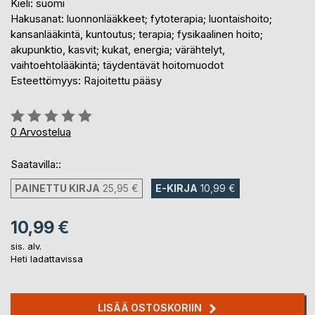
Kieli: suomi
Hakusanat: luonnonlääkkeet; fytoterapia; luontaishoito;
kansanlääkintä, kuntoutus; terapia; fysikaalinen hoito;
akupunktio, kasvit; kukat, energia; värähtelyt,
vaihtoehtolääkintä; täydentävät hoitomuodot
Esteettömyys: Rajoitettu pääsy
Arvostelu::
0%
0
Arvostelua
Saatavilla::
PAINETTU KIRJA
25,95 €
E-KIRJA
10,99 €
10,99 €
sis. alv.
Heti ladattavissa
LISÄÄ OSTOSKORIIN