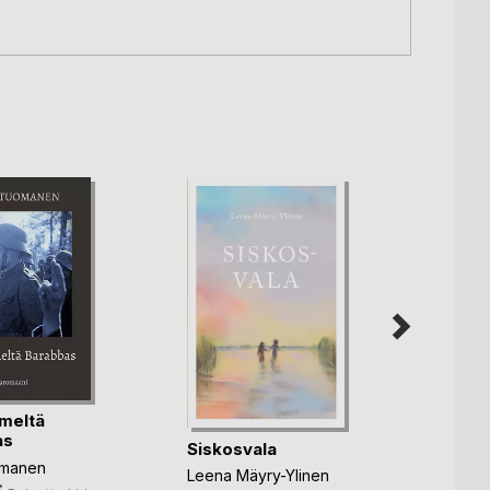
imeltä
as
Siskosvala
Junal
Zedon
omanen
Leena Mäyry-Ylinen
1976