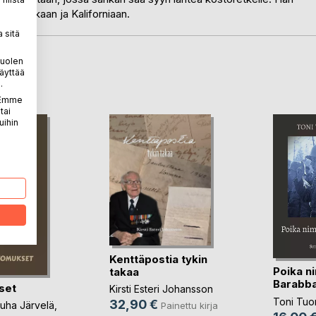
n Ranskaan ja Kaliforniaan.
 sitä
puolen
LA
äyttää
.
. Emme
tai
uihin
Kenttäpostia tykin
Poika n
takaa
Barabb
set
Kirsti Esteri Johansson
Toni Tu
32,90 €
uha Järvelä
,
Painettu kirja