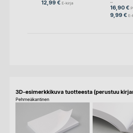
...
12,99 €
E-kirja
16,90 €
P
ettu kirja
9,99 €
E-
3D-esimerkkikuva tuotteesta (perustuu kirjan
Pehmeäkantinen