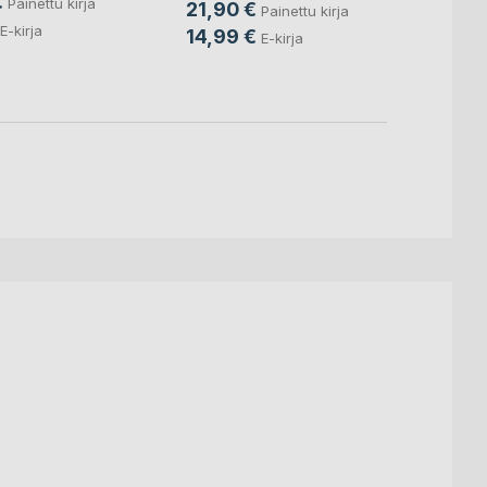
€
Painettu kirja
21,90 €
Reino 
Painettu kirja
18,9
E-kirja
14,99 €
E-kirja
9,99