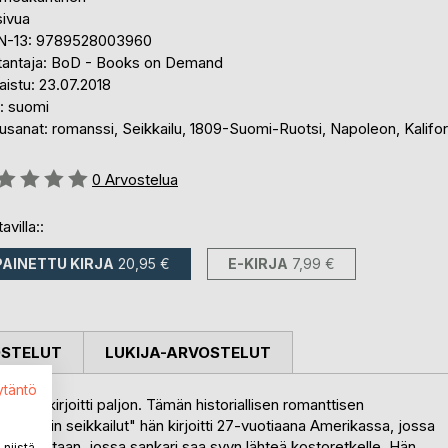
sivua
N-13: 9789528003960
tantaja: BoD - Books on Demand
aistu: 23.07.2018
i: suomi
sanat: romanssi, Seikkailu, 1809-Suomi-Ruotsi, Napoleon, Kalifor
stelu::
0
Arvostelua
avilla::
PAINETTU KIRJA
20,95 €
E-KIRJA
7,99 €
OSTELUT
LUKIJA-ARVOSTELUT
ytäntö
kanen kirjoitti paljon. Tämän historiallisen romanttisen
interin seikkailut" hän kirjoitti 27-vuotiaana Amerikassa, jossa
uomen sotaan, jossa sankari saa syyn lähteä kostoretkelle. Hän
niistä