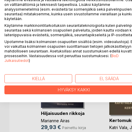
on välttämättömiä ja teknisesti tarpeellisia. Lisäksi käytämme
päätyy von Döbelnin armeijaan, Ruotsiin, Napoleoni
analyysimenetelmiä (esim. evästeitä tai sormenjälkiä sekä palvelinpuolen
seurantaa) mitataksemme, kuinka usein sivustollamme vieraillaan ja kuinka
käytetään.
Käytämme markkinointitarkoituksiin seurantateknologioita kuten palvelin
LISÄÄ KIRJOJA B
o
D:L
seurantaa sekä kolmansien osapuolien palveluita, joiden kautta voidaan k
laiteriippuvaisia evästeitä, sormenjälkiä, seurantapikseleitä ja IP-osoitteita
Upotamme lisäksi kolmansien osapuolten sisältöä (esim. videoalustoja)
voi vaikuttaa kolmannen osapuolen suorittamaan tietojen jatkokäsittelyyn 
mahdolliseen seurantaan. Asetuksillasi annat suostumuksen edellä kuvatt
prosesseihin. Vastaisuudessa voit peruuttaa suostumuksesi. (
BoD
Julkaisutiedot
)
KIELLÄ
EI, SÄÄDÄ
HYVÄKSY KAIKKI
Hiljaisuuden rikkoja
Kertomuk
iteet,
Marianne Airas
jo
29,93 €
Katri Vala
,
J
Painettu kirja