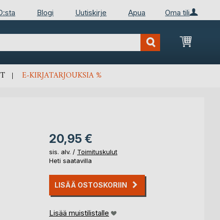
D:sta
Blogi
Uutiskirje
Apua
Oma tili
Ostosko
T
E-KIRJATARJOUKSIA %
20,95 €
sis. alv. /
Toimituskulut
Heti saatavilla
LISÄÄ OSTOSKORIIN
Lisää muistilistalle