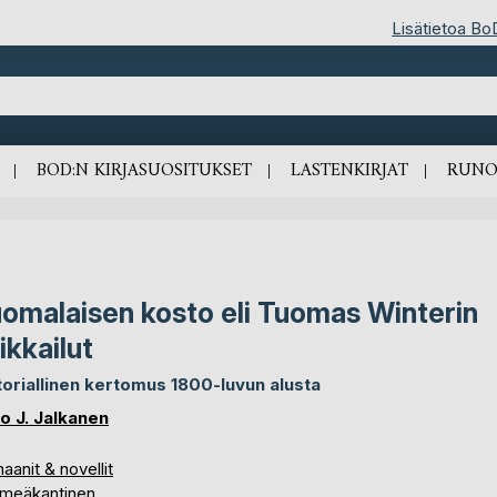
Lisätietoa Bo
BOD:N KIRJASUOSITUKSET
LASTENKIRJAT
RUNO
omalaisen kosto eli Tuomas Winterin
ikkailut
toriallinen kertomus 1800-luvun alusta
o J. Jalkanen
anit & novellit
meäkantinen