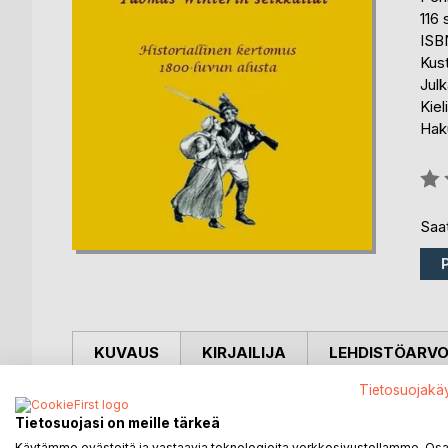
116 
ISB
Kus
Julk
Kiel
Haku
Arvo
0%
Saat
KUVAUS
KIRJAILIJA
LEHDISTÖARV
Tietosuojakä
Kallavesj-laulun kirjoittaja lähetystöneuvos Aaro Jal
Tietosuojasi on meille tärkeä
seikkailuromaanin "Suomalaisen koston eli Tuomas W
se julkaistiin 1907. Kirja vie meidät vuoden1809 S
Käytämme evästeitä ja vastaavia teknologioita verkkosivustollamme. Osa 