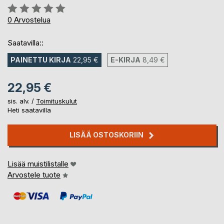
Arvostelu::
0%
0
Arvostelua
Saatavilla::
PAINETTU KIRJA
22,95 €
E-KIRJA
8,49 €
22,95 €
sis. alv. /
Toimituskulut
Heti saatavilla
LISÄÄ OSTOSKORIIN
Lisää muistilistalle
Arvostele tuote