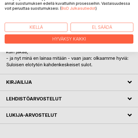
annat suostumuksen edellä kuvattuihin prosesseihin. Vastaisuudessa
Tässä kesässä kävimme itäisessä Suomessa, edellisen
voit peruuttaa suostumuksesi. (
BoD Julkaisutiedot
)
vastarakkaaksi. Hersyimme kesän valoa, rakkaudesta,
naurusta - kyynelten tiehyet täyttyvät kun jätän tämän
kesätien.
KIELLÄ
EI, SÄÄDÄ
Kun Iloinen Juomapoika jätti minut, minut valtasi
HYVÄKSY KAIKKI
sydämellään Suloinen Elotyttö. Kesä jakoi ja onneaan ei voi
kuin jakaa,
- ja nyt minä en lainaa mitään - vaan jaan: olkaamme hyviä:
Suloisen elotytön kahdenkeskeiset sulot.
KIRJAILIJA
LEHDISTÖARVOSTELUT
LUKIJA-ARVOSTELUT