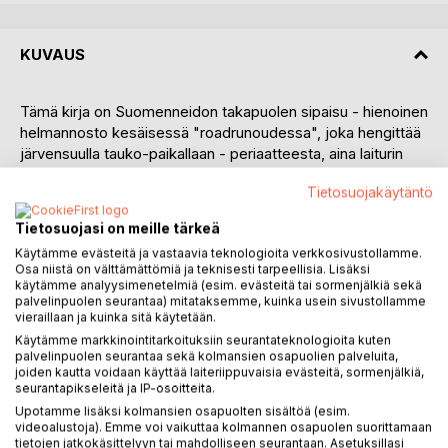
KUVAUS
Tämä kirja on Suomenneidon takapuolen sipaisu - hienoinen
helmannosto kesäisessä "roadrunoudessa", joka hengittää
järvensuulla tauko-paikallaan - periaatteesta, aina laiturin
niiasta rannalla makailuun... ..sinä suloinen suvi!
Tietosuojakäytäntö
MATKA Lahnajärveltä Tikkurilaan on yllättävän pitkä, usko
Tietosuojasi on meille tärkeä
pois - mahdollinen lukivirheeni, sillä omastani viikon lojuin
Käytämme evästeitä ja vastaavia teknologioita verkkosivustollamme.
Saimaan rannalla, mutta Lahnajärveltä Sinirikontielle se kesti
Osa niistä on välttämättömiä ja teknisesti tarpeellisia. Lisäksi
trippimittarin mukaan neljä vuotta yhdessä kesässä! Enkä
käytämme analyysimenetelmiä (esim. evästeitä tai sormenjälkiä sekä
saanut edes yhtään lahnaa!!
palvelinpuolen seurantaa) mitataksemme, kuinka usein sivustollamme
vieraillaan ja kuinka sitä käytetään.
Tämä runostrippi syntyi aidoista matkaruksauksista, jotka
Käytämme markkinointitarkoituksiin seurantateknologioita kuten
tein nykymaailmassa niin haihtuvalla lyijykynällä vasten
palvelinpuolen seurantaa sekä kolmansien osapuolien palveluita,
notkuvaa paperia yhdessä aina niin avoimen puolisoni
joiden kautta voidaan käyttää laiteriippuvaisia evästeitä, sormenjälkiä,
Empun kanssa [rakkaalla lapsella on aina niin monta nimeä,
seurantapikseleitä ja IP-osoitteita.
että kaikkea en kehtaa]. Mutta tämä kirja kehtaa kosia
Upotamme lisäksi kolmansien osapuolten sisältöä (esim.
toukkaa, joka etsii lukua.
videoalustoja). Emme voi vaikuttaa kolmannen osapuolen suorittamaan
tietojen jatkokäsittelyyn tai mahdolliseen seurantaan. Asetuksillasi