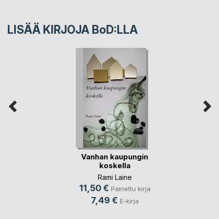
LISÄÄ KIRJOJA B
o
D:LLA
Vanhan kaupungin
koskella
Rami Laine
11,50 €
Painettu kirja
7,49 €
E-kirja