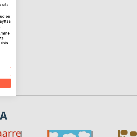
 sitä
puolen
äyttää
ukko
.
kukko!
. Emme
tai
uihin
ä!
LA