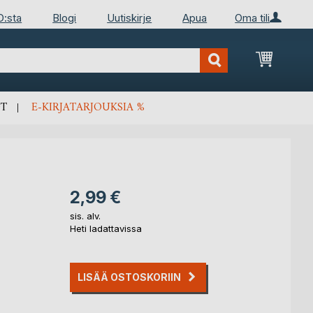
D:sta
Blogi
Uutiskirje
Apua
Oma tili
Ostosko
T
E-KIRJATARJOUKSIA %
2,99 €
sis. alv.
Heti ladattavissa
LISÄÄ OSTOSKORIIN