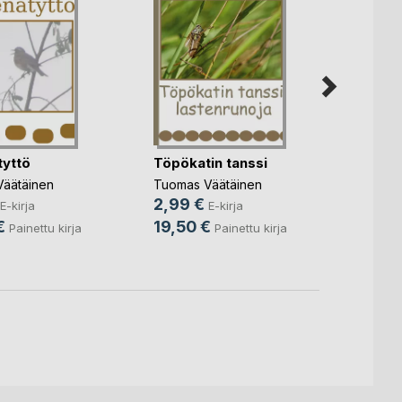
yttö
Töpökatin tanssi
läkätt
äätäinen
Tuomas Väätäinen
Tuomas
2,99 €
2,99
E-kirja
E-kirja
€
19,50 €
19,5
Painettu kirja
Painettu kirja