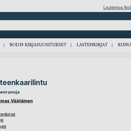
Lisätietoa Bo
BOD:N KIRJASUOSITUKSET
LASTENKIRJAT
RUNO
teenkaarilintu
tenrunoja
mas Väätäinen
enkirjat
UB
 MB