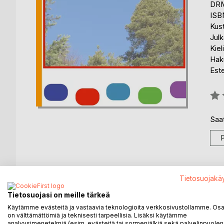
DRM
ISB
Kus
Julk
Kiel
Haku
Est
Arvo
0%
Saat
Tietosuojakä
KUVAUS
KIRJAILIJA
LEHDISTÖARV
Tietosuojasi on meille tärkeä
Sateenkaarilintu on
Käytämme evästeitä ja vastaavia teknologioita verkkosivustollamme. Osa 
on välttämättömiä ja teknisesti tarpeellisia. Lisäksi käytämme
väreiltään verraton
analyysimenetelmiä (esim. evästeitä tai sormenjälkiä sekä palvelinpuolen