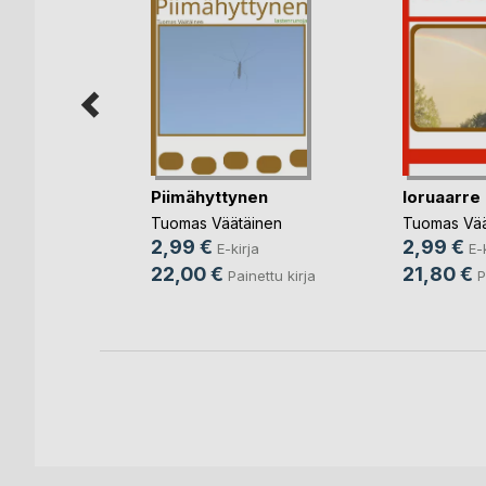
akka ja
Piimähyttynen
loruaarre
 l(...)
Tuomas Väätäinen
Tuomas Vää
inen
2,99 €
2,99 €
E-kirja
E-
ja
22,00 €
21,80 €
Painettu kirja
P
ettu kirja