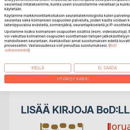
seurantaa) mitataksemme, kuinka usein sivustollamme vieraillaan ja kuinka
<> <> <> <> <> <> <>
käytetään.
Käytämme markkinointitarkoituksiin seurantateknologioita kuten palvelin
seurantaa sekä kolmansien osapuolien palveluita, joiden kautta voidaan k
Tälle linnulle ei pärjää missikisoissa edes fasaanik
laiteriippuvaisia evästeitä, sormenjälkiä, seurantapikseleitä ja IP-osoitteita
loksauttaa leukojaan hämmästyksestä myös riikin
Upotamme lisäksi kolmansien osapuolten sisältöä (esim. videoalustoja)
voi vaikuttaa kolmannen osapuolen suorittamaan tietojen jatkokäsittelyyn 
13 kpl niin mukavia lastenrunoja kuin
mahdolliseen seurantaan. Asetuksillasi annat suostumuksen edellä kuvatt
hieman eksoottisempiakin runoja
prosesseihin. Vastaisuudessa voit peruuttaa suostumuksesi. (
BoD
Julkaisutiedot
)
Mukana on shamaanin runo sekä Hassu koira
Merirosvolaiva ja aarre
ja tietysti tämä sateenkaarilintu
KIELLÄ
EI, SÄÄDÄ
Kuvina on eläin-, lintu- ym. luontovalokuvia
HYVÄKSY KAIKKI
Sateenkaarilintu toivottaa rikkaita rakkaita lukuhetki
LISÄÄ KIRJOJA B
o
D:L