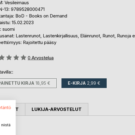
: Vesileimaus
N-13: 9789528000471
tantaja: BoD - Books on Demand
aistu: 15.02.2023
i: suomi
sanat: Lastenrunot, Lastenkirjallisuus, Eläinrunot, Runot, Runoja e
eettömyys: Rajoitettu pääsy
stelu::
0
Arvostelua
avilla::
PAINETTU KIRJA
18,95 €
E-KIRJA
2,99 €
ytäntö
OSTELUT
LUKIJA-ARVOSTELUT
niistä