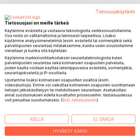
KUVAUS
Tietosuojakäytäntö
Tietosuojasi on meille tärkeä
Sateenkaarilintu on
väreiltään verraton
Käytämme evästeitä ja vastaavia teknologioita verkkosivustollamme.
Osa niistä on välttämättömiä ja teknisesti tarpeellisia. Lisäksi
käytämme analyysimenetelmiä (esim. evästeitä tai sormenjälkiä sekä
<> <> <> <> <> <> <>
palvelinpuolen seurantaa) mitataksemme, kuinka usein sivustollamme
vieraillaan ja kuinka sitä käytetään.
Tälle linnulle ei pärjää missikisoissa edes fasaanikukko
Käytämme markkinointitarkoituksiin seurantateknologioita kuten
loksauttaa leukojaan hämmästyksestä myös riikinkukko!
palvelinpuolen seurantaa sekä kolmansien osapuolien palveluita,
joiden kautta voidaan käyttää laiteriippuvaisia evästeitä, sormenjälkiä,
seurantapikseleitä ja IP-osoitteita.
13 kpl niin mukavia lastenrunoja kuin
Upotamme lisäksi kolmansien osapuolten sisältöä (esim.
hieman eksoottisempiakin runoja
videoalustoja). Emme voi vaikuttaa kolmannen osapuolen suorittamaan
Mukana on shamaanin runo sekä Hassu koira
tietojen jatkokäsittelyyn tai mahdolliseen seurantaan. Asetuksillasi
annat suostumuksen edellä kuvattuihin prosesseihin. Vastaisuudessa
Merirosvolaiva ja aarre
voit peruuttaa suostumuksesi. (
BoD Julkaisutiedot
)
ja tietysti tämä sateenkaarilintu
Kuvina on eläin-, lintu- ym. luontovalokuvia
KIELLÄ
EI, SÄÄDÄ
Sateenkaarilintu toivottaa rikkaita rakkaita lukuhetkiä!
HYVÄKSY KAIKKI