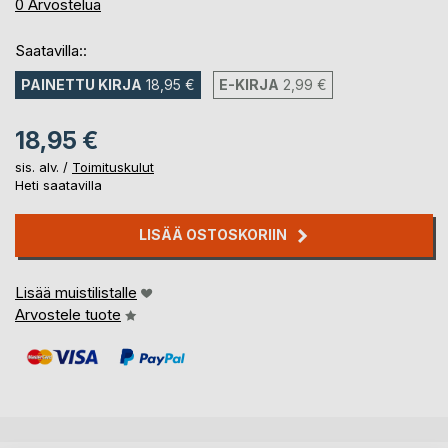
0%
0
Arvostelua
Saatavilla::
PAINETTU KIRJA
18,95 €
E-KIRJA
2,99 €
18,95 €
sis. alv. /
Toimituskulut
Heti saatavilla
LISÄÄ OSTOSKORIIN
Lisää muistilistalle
Arvostele tuote