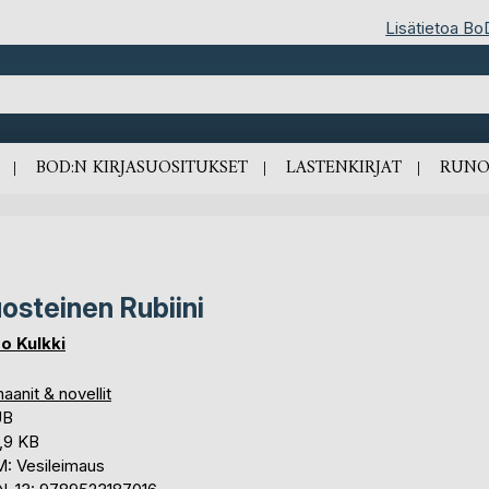
Lisätietoa Bo
BOD:N KIRJASUOSITUKSET
LASTENKIRJAT
RUNO
osteinen Rubiini
o Kulkki
anit & novellit
UB
,9 KB
: Vesileimaus