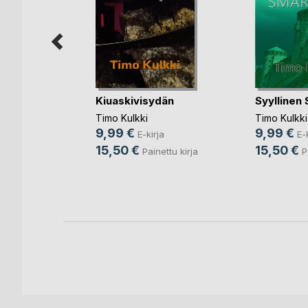
Kiuaskivisydän
Syyllinen
Timo Kulkki
Timo Kulkki
Natasa
9,99 €
9,99 €
E-kirja
E-
15,50 €
15,50 €
Painettu kirja
P
ja
nettu kirja