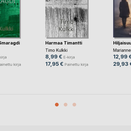
 Smaragdi
Harmaa Timantti
Hiljaisu
Timo Kulkki
Marianne
8,99 €
12,99 
kirja
E-kirja
17,95 €
29,93 
ainettu kirja
Painettu kirja