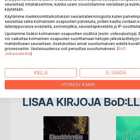
seurantaa) mitataksemme, kuinka usein sivustollamme vieraillaan ja kuinka
käytetään.
Useat vaikutusvaltaiset tahot haluavat kiven itsellee
Käytämme markkinointitarkoituksiin seurantateknologioita kuten palvelin
kipeiltä menetyksiltä matkan varrella.
seurantaa sekä kolmansien osapuolien palveluita, joiden kautta voidaan k
laiteriippuvaisia evästeitä, sormenjälkiä, seurantapikseleitä ja IP-osoitteita
Yhteinen seikkailu alkaa Australiasta, josta Ison 
Upotamme lisäksi kolmansien osapuolten sisältöä (esim. videoalustoja)
Alpeille. Eliaksen on otettava käyttöön kaikki omat j
voi vaikuttaa kolmannen osapuolen suorittamaan tietojen jatkokäsittelyyn 
mahdolliseen seurantaan. Asetuksillasi annat suostumuksen edellä kuvatt
kaikki olisivat vielä senkin jälkeen elossa.
prosesseihin. Vastaisuudessa voit peruuttaa suostumuksesi. (
BoD
Julkaisutiedot
)
Elias Harmaan tehtävänä on suojella ja turvata. Se
Elias Harmaa – kun suojelusenkelisi on lomalla.
KIELLÄ
EI, SÄÄDÄ
HYVÄKSY KAIKKI
LISÄÄ KIRJOJA B
o
D:L