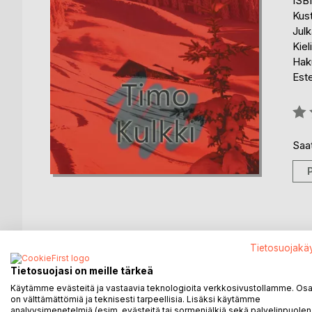
ISB
Kus
Julk
Kiel
Haku
Est
Arvo
0%
Saat
KUVAUS
KIRJAILIJA
LEHDISTÖARV
Tietosuojakä
Tietosuojasi on meille tärkeä
Iloinen intialainen mies, Happy, ja hänen kuvankau
Käytämme evästeitä ja vastaavia teknologioita verkkosivustollamme. Osa 
oman tehtävänsä suorittamiseksi. Ruosteinen Rubii
on välttämättömiä ja teknisesti tarpeellisia. Lisäksi käytämme
pitäisi toimittaa lopulliseen sijoituspaikkaansa.
analyysimenetelmiä (esim. evästeitä tai sormenjälkiä sekä palvelinpuolen