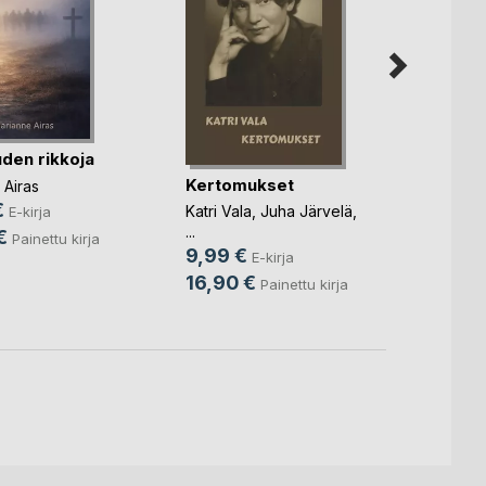
uden rikkoja
Poika
Bara
Kertomukset
 Airas
Toni 
€
Katri Vala
,
Juha Järvelä
,
E-kirja
4,99
...
€
Painettu kirja
9,99 €
16,0
E-kirja
16,90 €
Painettu kirja