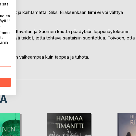
 sitä
n, keinoja kaihtamatta. Siksi Eliaksenkaan tiimi ei voi välttyä
puolen
äyttää
.
Britannian, Itävallan ja Suomen kautta päädytään loppunäytökseen
. Emme
a tiiminsä taidot, jotta tehtävä saataisiin suoritettua. Toivoen, että
tai
uihin
 on paljon vaikeampaa kuin tappaa ja tuhota.
LA