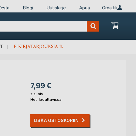
D:sta
Blogi
Uutiskirje
Apua
Oma tili
Ostosko
T
E-KIRJATARJOUKSIA %
7,99 €
sis. alv.
Heti ladattavissa
LISÄÄ OSTOSKORIIN