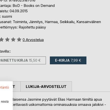
N-13: 9789523187016
tantaja: BoD - Books on Demand
aistu: 04.09.2015
i: suomi
sanat: Toiminta, Jännitys, Harmaa, Seikkailu, Kansainvälinen
eettömyys: Rajoitettu pääsy
stelu::
0
Arvostelua
avilla::
PAINETTU KIRJA
15,50 €
E-KIRJA
7,99 €
OSTELUT
LUKIJA-ARVOSTELUT
ytäntö
nis seuralaisensa Jasmine pyytävät Elias Harmaan tiimiltä apua
niistä
ni – oletettavasti uskomattomia ominaisuuksia omaava jalokivi -