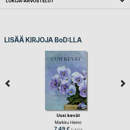
LUKIJA-ARVOSTELUT
LISÄÄ KIRJOJA B
o
D:LLA
Uusi kevät
Markku Heino
7,49 €
E-kirja