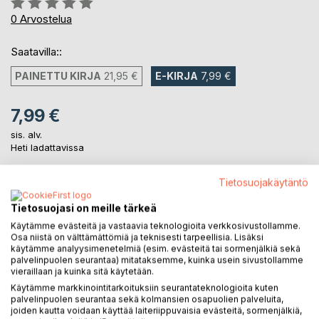
0%
0
Arvostelua
Saatavilla::
PAINETTU KIRJA
21,95 €
E-KIRJA
7,99 €
7,99 €
sis. alv.
Heti ladattavissa
Tietosuojakäytäntö
LISÄÄ OSTOSKORIIN
Tietosuojasi on meille tärkeä
Käytämme evästeitä ja vastaavia teknologioita verkkosivustollamme.
Lisää muistilistalle
Osa niistä on välttämättömiä ja teknisesti tarpeellisia. Lisäksi
käytämme analyysimenetelmiä (esim. evästeitä tai sormenjälkiä sekä
Arvostele tuote
palvelinpuolen seurantaa) mitataksemme, kuinka usein sivustollamme
vieraillaan ja kuinka sitä käytetään.
Käytämme markkinointitarkoituksiin seurantateknologioita kuten
palvelinpuolen seurantaa sekä kolmansien osapuolien palveluita,
joiden kautta voidaan käyttää laiteriippuvaisia evästeitä, sormenjälkiä,