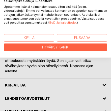
seurantapikseleitä ja IP-osoitteita.
Upotamme lisäksi kolmansien osapuolten sisältöä (esim.
videoalustoja). Emme voi vaikuttaa kolmannen osapuolen suorittamaan
tietojen jatkokäsittelyyn tai mahdolliseen seurantaan. Asetuksillasi
KUVAUS
annat suostumuksen edellä kuvattuihin prosesseihin. Vastaisuudessa
voit peruuttaa suostumuksesi. (
BoD Julkaisutiedot
)
Tämä runokokoelma on kirjoittajan sipaisuja helmi-
maaliskuun 2023 väliseltä ajanjaksolta. Välipalat on
KIELLÄ
EI, SÄÄDÄ
kanavointeja suurin piirtein kronologisessa järjestyksessä.
Saattavat olla hoiperruksiakin ajan janan suhteen. Näissä
HYVÄKSY KAIKKI
sujahduksissa ei ole tieten tahtoen pyritty möyhentämään
olemassaolon shitin syvintä diippiä. Kulttuurista briljanttiutta
et teoksesta myöskään löydä. Sen sijaan voit ottaa
rävähdykset hyvän olon hösellyksenä. Nopeana ajan
auvona.
KIRJAILIJA
LEHDISTÖARVOSTELUT