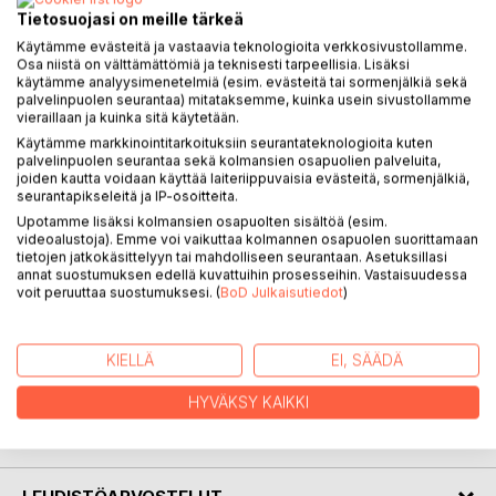
Tietosuojasi on meille tärkeä
Käytämme evästeitä ja vastaavia teknologioita verkkosivustollamme.
KUVAUS
Osa niistä on välttämättömiä ja teknisesti tarpeellisia. Lisäksi
käytämme analyysimenetelmiä (esim. evästeitä tai sormenjälkiä sekä
palvelinpuolen seurantaa) mitataksemme, kuinka usein sivustollamme
Pääasioita ja nepsyelämää kertoo piirroskuvien kautta
vieraillaan ja kuinka sitä käytetään.
neuropsykiatrisista häiriöistä ja siitä, miltä elämä niiden
Käytämme markkinointitarkoituksiin seurantateknologioita kuten
palvelinpuolen seurantaa sekä kolmansien osapuolien palveluita,
kanssa tuntuu ja näyttää.
joiden kautta voidaan käyttää laiteriippuvaisia evästeitä, sormenjälkiä,
seurantapikseleitä ja IP-osoitteita.
Pääasioita ja nepsyelämää auttaa nepsyhaasteiden kanssa
Upotamme lisäksi kolmansien osapuolten sisältöä (esim.
eläviä nuoria ja aikuisia ymmärtämään omia vaikeuksiansa ja
videoalustoja). Emme voi vaikuttaa kolmannen osapuolen suorittamaan
toimii vertaistukena sekä heille että kaiken ikäisten
tietojen jatkokäsittelyyn tai mahdolliseen seurantaan. Asetuksillasi
annat suostumuksen edellä kuvattuihin prosesseihin. Vastaisuudessa
nepsyhenkilöiden perheille ja läheisille. Lisäksi kirja tarjoaa
voit peruuttaa suostumuksesi. (
BoD Julkaisutiedot
)
syventävää tietoa ja ymmärrystä avartavia näkökulmia
sosiaali-, terveydenhuolto- ja opetusalan ammattilaisille,
jotka työssään kohtaavat neuropsykiatristen häiriöiden
KIELLÄ
EI, SÄÄDÄ
kanssa eläviä lapsia, nuoria ja aikuisia.
HYVÄKSY KAIKKI
KIRJAILIJA