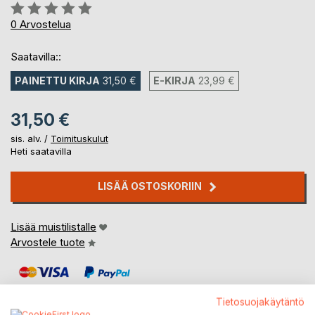
Arvostelu::
0%
0
Arvostelua
Saatavilla::
PAINETTU KIRJA
31,50 €
E-KIRJA
23,99 €
31,50 €
sis. alv. /
Toimituskulut
Heti saatavilla
LISÄÄ OSTOSKORIIN
Lisää muistilistalle
Arvostele tuote
Tietosuojakäytäntö