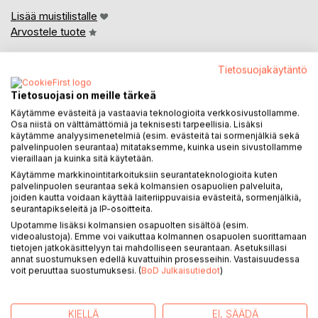
Lisää muistilistalle
Arvostele tuote
Tietosuojakäytäntö
Tietosuojasi on meille tärkeä
Käytämme evästeitä ja vastaavia teknologioita verkkosivustollamme.
Osa niistä on välttämättömiä ja teknisesti tarpeellisia. Lisäksi
käytämme analyysimenetelmiä (esim. evästeitä tai sormenjälkiä sekä
KUVAUS
palvelinpuolen seurantaa) mitataksemme, kuinka usein sivustollamme
vieraillaan ja kuinka sitä käytetään.
Käytämme markkinointitarkoituksiin seurantateknologioita kuten
Ohdakemaa- sarjan kolmas osa kertoo Jelisepan silmin
palvelinpuolen seurantaa sekä kolmansien osapuolien palveluita,
ruhtinas Reuelin ja ruhtinas Willefin jälkeläisten yhteen
joiden kautta voidaan käyttää laiteriippuvaisia evästeitä, sormenjälkiä,
seurantapikseleitä ja IP-osoitteita.
kietoutuvista kohtaloista. Ruhtinaitten perilliset kulkevat
kukin omia teitään; kuka neuvonantajiensa määräysvallassa,
Upotamme lisäksi kolmansien osapuolten sisältöä (esim.
videoalustoja). Emme voi vaikuttaa kolmannen osapuolen suorittamaan
kuka itsekkäitten pyyteittensä ohjaamana, kuka
tietojen jatkokäsittelyyn tai mahdolliseen seurantaan. Asetuksillasi
kiintymyksensä pakottamana tai Kaikkeuden Luojan
annat suostumuksen edellä kuvattuihin prosesseihin. Vastaisuudessa
johdatukseen luottaen. Pienilläkin tapahtumilla on tässä
voit peruuttaa suostumuksesi. (
BoD Julkaisutiedot
)
tarinassa vaikutuksensa siihen, millaiseen tilanteeseen kukin
ruhtinaitten perillisistä lopulta päätyy.
Reuelin suvun juorujen tahraamasta maineesta huolimatta
KIELLÄ
EI, SÄÄDÄ