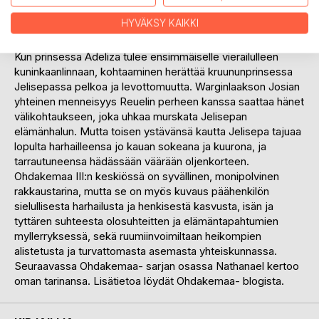
nuori ruhtinas Reuel hallitsee Eteläistä Ruhtinaskuntaa, ja
HYVÄKSY KAIKKI
Reuelin naimaton sisar Adeliza on Cardusian toiseksi
korkea-arvoisin neito, jopa kuninkaan puolisoksi kelvollinen.
Kun prinsessa Adeliza tulee ensimmäiselle vierailulleen
kuninkaanlinnaan, kohtaaminen herättää kruununprinsessa
Jelisepassa pelkoa ja levottomuutta. Warginlaakson Josian
yhteinen menneisyys Reuelin perheen kanssa saattaa hänet
välikohtaukseen, joka uhkaa murskata Jelisepan
elämänhalun. Mutta toisen ystävänsä kautta Jelisepa tajuaa
lopulta harhailleensa jo kauan sokeana ja kuurona, ja
tarrautuneensa hädässään väärään oljenkorteen.
Ohdakemaa III:n keskiössä on syvällinen, monipolvinen
rakkaustarina, mutta se on myös kuvaus päähenkilön
sielullisesta harhailusta ja henkisestä kasvusta, isän ja
tyttären suhteesta olosuhteitten ja elämäntapahtumien
myllerryksessä, sekä ruumiinvoimiltaan heikompien
alistetusta ja turvattomasta asemasta yhteiskunnassa.
Seuraavassa Ohdakemaa- sarjan osassa Nathanael kertoo
oman tarinansa. Lisätietoa löydät Ohdakemaa- blogista.