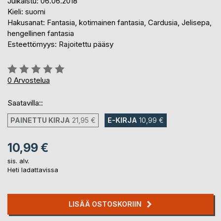
Julkaistu: 06.06.2018
Kieli: suomi
Hakusanat: Fantasia, kotimainen fantasia, Cardusia, Jelisepa,
hengellinen fantasia
Esteettömyys: Rajoitettu pääsy
Arvostelu::
0%
0
Arvostelua
Saatavilla::
PAINETTU KIRJA
21,95 €
E-KIRJA
10,99 €
10,99 €
sis. alv.
Heti ladattavissa
LISÄÄ OSTOSKORIIN