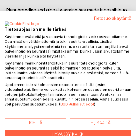
Plant breeding and global warming has made it possible to
grow adapted grape varieties in higher latitudes, north of 52
Tietosuojakäytäntö
N latitude in Europe. The northernmost grape growing
occurs nowadays in the Nordic countries (Denmark,
Tietosuojasi on meille tärkeä
Sweden, Norway and Finland), the Baltic countries
Käytämme evästeitä ja vastaavia teknologioita verkkosivustollamme.
(Estonia, Latvia and Lithuania) and Poland. Some books
Osa niistä on välttämättömiä ja teknisesti tarpeellisia. Lisäksi
käytämme analyysimenetelmiä (esim. evästeitä tai sormenjälkiä sekä
available in English quite limited discuss the influence of
palvelinpuolen seurantaa) mitataksemme, kuinka usein sivustollamme
climate, soil, photoperiodism, and long days during the
vieraillaan ja kuinka sitä käytetään.
growing season on grape growing in these new viticulture
Käytämme markkinointitarkoituksiin seurantateknologioita kuten
areas. This book does not provide direct hints on viticulture
palvelinpuolen seurantaa sekä kolmansien osapuolien palveluita,
joiden kautta voidaan käyttää laiteriippuvaisia evästeitä, sormenjälkiä,
and does not act as a "cookbook" for wine growing, but
seurantapikseleitä ja IP-osoitteita.
instead explains how the current northern growth
Upotamme lisäksi kolmansien osapuolten sisältöä (esim.
conditions differ from the growth conditions in the
videoalustoja). Emme voi vaikuttaa kolmannen osapuolen suorittamaan
traditional viticulture countries, and what requirements they
tietojen jatkokäsittelyyn tai mahdolliseen seurantaan. Asetuksillasi
impose northern viticulture as well as how climate change
annat suostumuksen edellä kuvattuihin prosesseihin. Vastaisuudessa
voit peruuttaa suostumuksesi. (
BoD Julkaisutiedot
)
will influence on them.
- First time I found so much climate information on one
KIELLÄ
EI, SÄÄDÄ
time specifically for the vine. The work that is done is a
large volume and enriches the information on vine for
HYVÄKSY KAIKKI