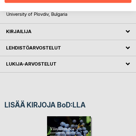
Nordic countries. Assoc. prof. Ludmil Angelov, Head of
Faculty of Viticulture and Horticulture, Agricultural
University of Plovdiv, Bulgaria
KIRJAILIJA
LEHDISTÖARVOSTELUT
LUKIJA-ARVOSTELUT
LISÄÄ KIRJOJA B
o
D:LLA