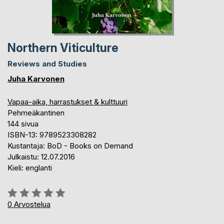
Northern Viticulture
Reviews and Studies
Juha Karvonen
Vapaa-aika, harrastukset & kulttuuri
Pehmeäkantinen
144 sivua
ISBN-13: 9789523308282
Kustantaja: BoD - Books on Demand
Julkaistu: 12.07.2016
Kieli: englanti
Arvostelu::
0%
0
Arvostelua