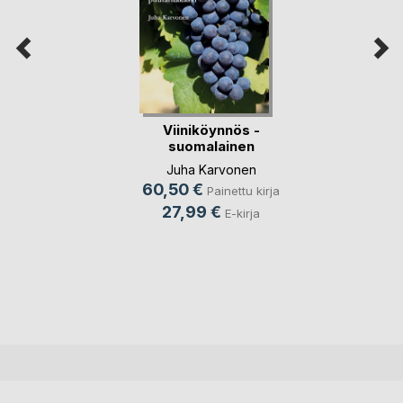
Viiniköynnös -
suomalainen
viljely(...)
Juha Karvonen
60,50 €
Painettu kirja
27,99 €
E-kirja