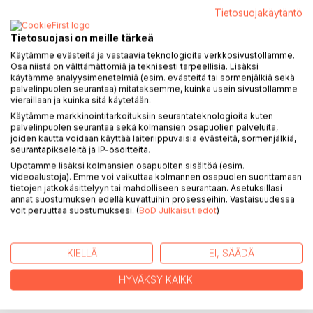
valppaina mukana. Kirjassa keskitytään vuosiin 1970-2010
Tietosuojakäytäntö
jolloin tiedonhallinta ja -hankinta sekä sen jakaminen
alkoivat vaatia aivan uudenlaista kykyä pysyä mukana
Tietosuojasi on meille tärkeä
muuttuvassa toimintaympäristössä, mutta samalla sivutaan
Käytämme evästeitä ja vastaavia teknologioita verkkosivustollamme.
Osa niistä on välttämättömiä ja teknisesti tarpeellisia. Lisäksi
myös vanhempia vuosikymmeniä samoin kuin aivan viime
käytämme analyysimenetelmiä (esim. evästeitä tai sormenjälkiä sekä
vuosina tapahtunutta kehitystä.
palvelinpuolen seurantaa) mitataksemme, kuinka usein sivustollamme
Kirjan kirjoittajat ovat seuran jäseniä ja samalla alan
vieraillaan ja kuinka sitä käytetään.
huippuosaajia. He kertovat omiin kokemuksiinsa perustuvaa
Käytämme markkinointitarkoituksiin seurantateknologioita kuten
tarinaa. Kirjassa kuullaan myös useiden kymmenien
palvelinpuolen seurantaa sekä kolmansien osapuolien palveluita,
joiden kautta voidaan käyttää laiteriippuvaisia evästeitä, sormenjälkiä,
ammattilaisten haastatteluissa esille tulleita näkökulmia.
seurantapikseleitä ja IP-osoitteita.
Oman rikkaan osuutensa tarinaan antavat nyt jo eläkkeelle
Upotamme lisäksi kolmansien osapuolten sisältöä (esim.
siirtyneiden konkareiden kertomukset ja haastattelut.
videoalustoja). Emme voi vaikuttaa kolmannen osapuolen suorittamaan
Kirjan toimittajat ovat eläkkeellä olevia kirjastoalan entisiä
tietojen jatkokäsittelyyn tai mahdolliseen seurantaan. Asetuksillasi
aktivisteja:
annat suostumuksen edellä kuvattuihin prosesseihin. Vastaisuudessa
voit peruuttaa suostumuksesi. (
BoD Julkaisutiedot
)
Tuula Ruhanen on työskennellyt Tampereen yliopiston
kirjastossa sekä Helsingin kauppakorkeakoulun kirjastossa.
Hän toimi toimistopäällikkönä Helsingin yliopiston
KIELLÄ
EI, SÄÄDÄ
kirjastossa vuosina 1975-1989 sekä kirjastonjohtajana
Helsingin yliopiston Käyttäytymistieteellisen tiedekunnan
HYVÄKSY KAIKKI
kirjastossa vuosina 1989-2010. Hän on toiminut Suomen
tieteellisessä kirjastoseurassa mm. puheenjohtajana sekä