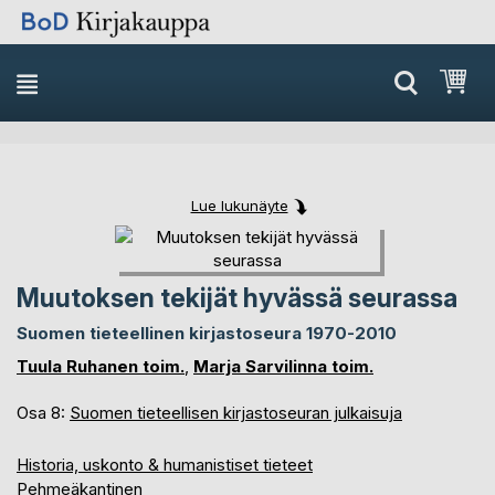
Skip
Ost
to
Content
Lue lukunäyte
Skip
Skip
to
to
the
the
Muutoksen tekijät hyvässä seurassa
end
beginning
of
of
Suomen tieteellinen kirjastoseura 1970-2010
the
the
Tuula Ruhanen toim.
,
Marja Sarvilinna toim.
images
images
gallery
gallery
Osa 8:
Suomen tieteellisen kirjastoseuran julkaisuja
Historia, uskonto & humanistiset tieteet
Pehmeäkantinen