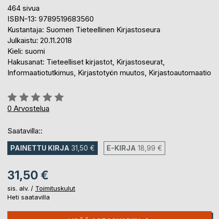
464 sivua
ISBN-13: 9789519683560
Kustantaja: Suomen Tieteellinen Kirjastoseura
Julkaistu: 20.11.2018
Kieli: suomi
Hakusanat: Tieteelliset kirjastot, Kirjastoseurat,
Informaatiotutkimus, Kirjastotyön muutos, Kirjastoautomaatio
Arvostelu::
0%
0
Arvostelua
Saatavilla::
PAINETTU KIRJA
31,50 €
E-KIRJA
18,99 €
31,50 €
sis. alv. /
Toimituskulut
Heti saatavilla