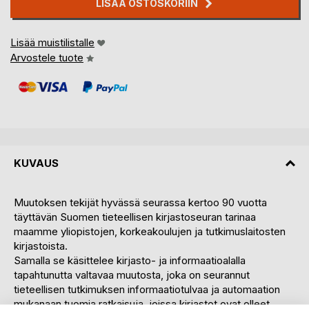
LISÄÄ OSTOSKORIIN
Lisää muistilistalle
Arvostele tuote
KUVAUS
Muutoksen tekijät hyvässä seurassa kertoo 90 vuotta
täyttävän Suomen tieteellisen kirjastoseuran tarinaa
maamme yliopistojen, korkeakoulujen ja tutkimuslaitosten
kirjastoista.
Samalla se käsittelee kirjasto- ja informaatioalalla
tapahtunutta valtavaa muutosta, joka on seurannut
tieteellisen tutkimuksen informaatiotulvaa ja automaation
mukanaan tuomia ratkaisuja, joissa kirjastot ovat olleet