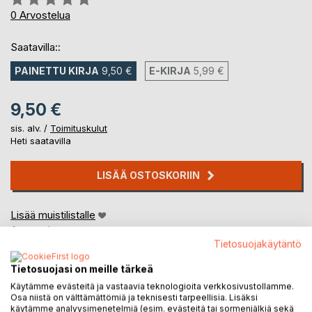
0%
0
Arvostelua
Saatavilla::
PAINETTU KIRJA
9,50 €
E-KIRJA
5,99 €
9,50 €
sis. alv. /
Toimituskulut
Heti saatavilla
LISÄÄ OSTOSKORIIN
Lisää muistilistalle
Arvostele tuote
Tietosuojakäytäntö
Tietosuojasi on meille tärkeä
Käytämme evästeitä ja vastaavia teknologioita verkkosivustollamme.
Osa niistä on välttämättömiä ja teknisesti tarpeellisia. Lisäksi
käytämme analyysimenetelmiä (esim. evästeitä tai sormenjälkiä sekä