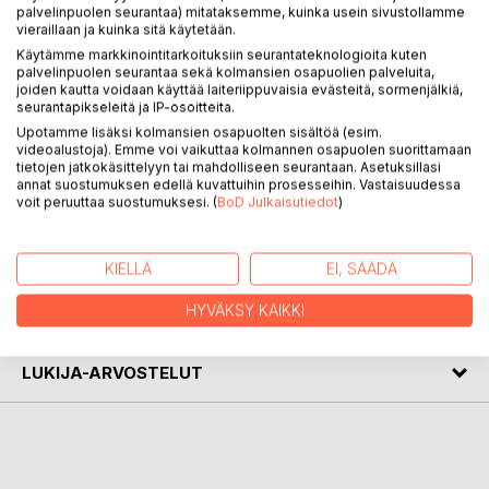
palvelinpuolen seurantaa) mitataksemme, kuinka usein sivustollamme
vieraillaan ja kuinka sitä käytetään.
KUVAUS
Käytämme markkinointitarkoituksiin seurantateknologioita kuten
palvelinpuolen seurantaa sekä kolmansien osapuolien palveluita,
joiden kautta voidaan käyttää laiteriippuvaisia evästeitä, sormenjälkiä,
Runoja ihmisen matkasta elämän aallokoissa. Iloja, suruja,
seurantapikseleitä ja IP-osoitteita.
kiihkoa ja halua. Toiveita paremmasta. Pelkoa pahimmasta.
Upotamme lisäksi kolmansien osapuolten sisältöä (esim.
Uskoa rakkauteen. Valmistautumista pettymykseen.
videoalustoja). Emme voi vaikuttaa kolmannen osapuolen suorittamaan
tietojen jatkokäsittelyyn tai mahdolliseen seurantaan. Asetuksillasi
Muistoja hetkistä olleista tai niistä , jotka vielä odottaa
annat suostumuksen edellä kuvattuihin prosesseihin. Vastaisuudessa
kokemista. Ikuista matkaa kohti onnea ja paluuta takaisin.
voit peruuttaa suostumuksesi. (
BoD Julkaisutiedot
)
KIRJAILIJA
KIELLÄ
EI, SÄÄDÄ
HYVÄKSY KAIKKI
LEHDISTÖARVOSTELUT
LUKIJA-ARVOSTELUT