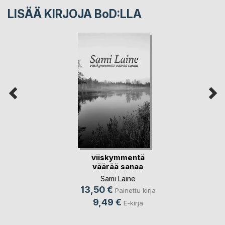
LISÄÄ KIRJOJA B
o
D:LLA
viiskymmentä
väärää sanaa
Sami Laine
13,50 €
Painettu kirja
9,49 €
E-kirja