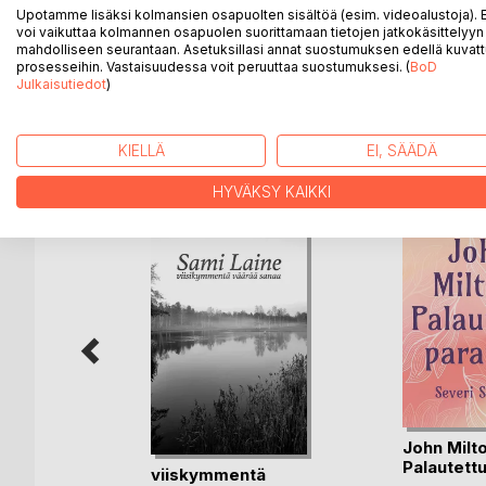
Runoja ihmisen matkasta elämän aallokoissa. Iloja,
Upotamme lisäksi kolmansien osapuolten sisältöä (esim. videoalustoja)
Uskoa rakkauteen. Valmistautumista pettymykseen. Mu
voi vaikuttaa kolmannen osapuolen suorittamaan tietojen jatkokäsittelyyn 
kokemista. Ikuista matkaa kohti onnea ja paluuta ta
mahdolliseen seurantaan. Asetuksillasi annat suostumuksen edellä kuvatt
prosesseihin. Vastaisuudessa voit peruuttaa suostumuksesi. (
BoD
Julkaisutiedot
)
LISÄÄ KIRJOJA B
o
D:L
KIELLÄ
EI, SÄÄDÄ
HYVÄKSY KAIKKI
äevee, ja
John Milto
Palautettu
viiskymmentä