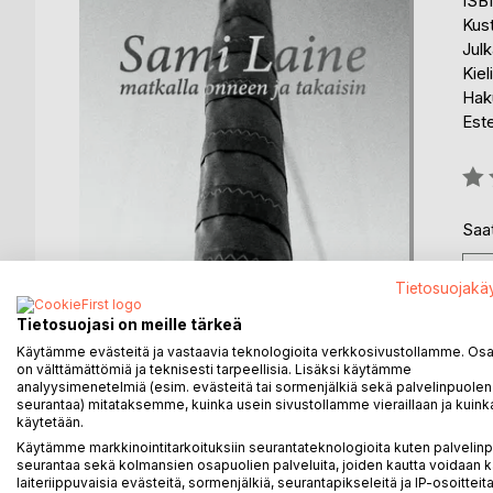
ISB
Kus
Julk
Kiel
Haku
Est
Arvo
0%
Saat
Tietosuojakä
Tietosuojasi on meille tärkeä
Käytämme evästeitä ja vastaavia teknologioita verkkosivustollamme. Osa 
on välttämättömiä ja teknisesti tarpeellisia. Lisäksi käytämme
analyysimenetelmiä (esim. evästeitä tai sormenjälkiä sekä palvelinpuolen
seurantaa) mitataksemme, kuinka usein sivustollamme vieraillaan ja kuinka
käytetään.
KUVAUS
KIRJAILIJA
LEHDISTÖARV
Käytämme markkinointitarkoituksiin seurantateknologioita kuten palvelin
seurantaa sekä kolmansien osapuolien palveluita, joiden kautta voidaan k
laiteriippuvaisia evästeitä, sormenjälkiä, seurantapikseleitä ja IP-osoitteita