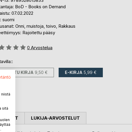
N-13: 9789528015833
tantaja: BoD - Books on Demand
aistu: 07.02.2022
i: suomi
sanat: Onni, muistoja, toivo, Rakkaus
eettömyys: Rajoitettu pääsy
stelu::
0
Arvostelua
avilla::
PAINETTU KIRJA
9,50 €
E-KIRJA
5,99 €
ytäntö
niistä
 sitä
OSTELUT
LUKIJA-ARVOSTELUT
puolen
äyttää
.