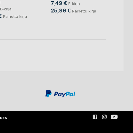
a
7,49 €
E-kirja
E-kirja
25,99 €
Painettu kirja
€
Painettu kirja
INEN