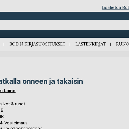
Lisätietoa Bo
BOD:N KIRJASUOSITUKSET
LASTENKIRJAT
RUNO
tkalla onneen ja takaisin
i Laine
sikot & runot
UB
MB
: Vesileimaus