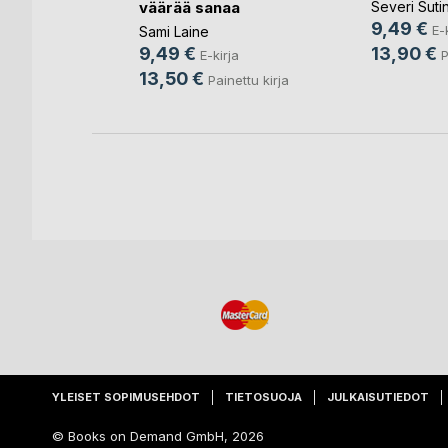
väärää sanaa
Severi Suti
9,49 €
ja
E-
Sami Laine
13,90 €
9,49 €
ettu kirja
P
E-kirja
13,50 €
Painettu kirja
YLEISET SOPIMUSEHDOT
TIETOSUOJA
JULKAISUTIEDOT
© Books on Demand GmbH, 2026