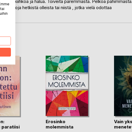
 suruja, kiihkoa ja halua. Toiveita paremmasta. Pelkoa pahimmasta
. Emme
istoja hetkistä olleista tai niistä , jotka vielä odottaa
tai
kaisin.
uihin
LA
n:
Erosinko
Vain yks
 paratiisi
molemmista
menetet