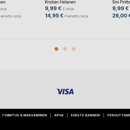
nen
Kristian Helanen
Sini Piritt
9,99 €
9,99 €
kirja
E-kirja
14,95 €
26,00 
ainettu kirja
Painettu kirja
TOIMITUS & MAKSAMINEN
APUA
EVÄSTE BANNERI
PERUUTTAM