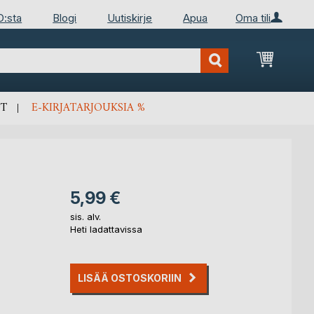
D:sta
Blogi
Uutiskirje
Apua
Oma tili
Ostosko
T
E-KIRJATARJOUKSIA %
5,99 €
sis. alv.
Heti ladattavissa
LISÄÄ OSTOSKORIIN