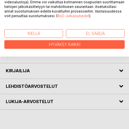
videoalustoja). Emme voi vaikuttaa kolmannen osapuolen suorittamaan
tietojen jatkokäsittelyyn tai mahdolliseen seurantaan. Asetuksillasi
annat suostumuksen edellä kuvattuihin prosesseihin. Vastaisuudessa
voit peruuttaa suostumuksesi. (
BoD Julkaisutiedot
)
KUVAUS
KIELLÄ
EI, SÄÄDÄ
Unkari-runojeni syntyaikoina maa eli viimeisiä kommunismin
HYVÄKSY KAIKKI
vuosiaan. Transsilvanian runot on kirjoitettu aikoina, jolloin
tyrannia Romaniassa kukistui.
KIRJAILIJA
LEHDISTÖARVOSTELUT
LUKIJA-ARVOSTELUT