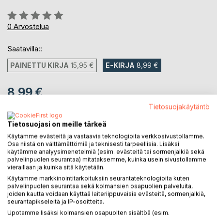
Arvostelu::
0%
0
Arvostelua
Saatavilla::
PAINETTU KIRJA
15,95 €
E-KIRJA
8,99 €
8,99 €
sis. alv.
Tietosuojakäytäntö
Heti ladattavissa
Tietosuojasi on meille tärkeä
Käytämme evästeitä ja vastaavia teknologioita verkkosivustollamme.
Osa niistä on välttämättömiä ja teknisesti tarpeellisia. Lisäksi
LISÄÄ OSTOSKORIIN
käytämme analyysimenetelmiä (esim. evästeitä tai sormenjälkiä sekä
palvelinpuolen seurantaa) mitataksemme, kuinka usein sivustollamme
vieraillaan ja kuinka sitä käytetään.
Lisää muistilistalle
Käytämme markkinointitarkoituksiin seurantateknologioita kuten
Arvostele tuote
palvelinpuolen seurantaa sekä kolmansien osapuolien palveluita,
joiden kautta voidaan käyttää laiteriippuvaisia evästeitä, sormenjälkiä,
seurantapikseleitä ja IP-osoitteita.
Upotamme lisäksi kolmansien osapuolten sisältöä (esim.