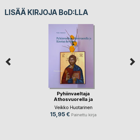
LISÄÄ KIRJOJA B
o
D:LLA
Pyhiinvaeltaja
Athosvuorella ja
Kr(...)
Veikko Huotarinen
15,95 €
Painettu kirja