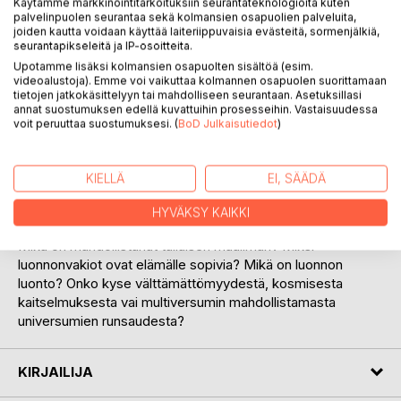
Arvostele tuote
Käytämme markkinointitarkoituksiin seurantateknologioita kuten
palvelinpuolen seurantaa sekä kolmansien osapuolien palveluita,
joiden kautta voidaan käyttää laiteriippuvaisia evästeitä, sormenjälkiä,
seurantapikseleitä ja IP-osoitteita.
Upotamme lisäksi kolmansien osapuolten sisältöä (esim.
videoalustoja). Emme voi vaikuttaa kolmannen osapuolen suorittamaan
tietojen jatkokäsittelyyn tai mahdolliseen seurantaan. Asetuksillasi
annat suostumuksen edellä kuvattuihin prosesseihin. Vastaisuudessa
voit peruuttaa suostumuksesi. (
BoD Julkaisutiedot
)
KUVAUS
KIELLÄ
EI, SÄÄDÄ
Luonnossa vallitsevat olosuhteet mahdollistavat elämän.
Maailmankaikkeus on riittävän pitkäikäinen, tähdissä voi
HYVÄKSY KAIKKI
tapahtua ydinfuusiota ja elämälle on sopivia alkuaineita.
Mikä on mahdollistanut tällaisen maailman? Miksi
luonnonvakiot ovat elämälle sopivia? Mikä on luonnon
luonto? Onko kyse välttämättömyydestä, kosmisesta
kaitselmuksesta vai multiversumin mahdollistamasta
universumien runsaudesta?
KIRJAILIJA