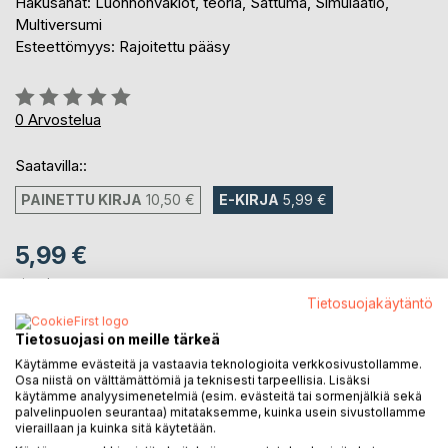
Hakusanat: Luonnonvakiot, teoria, Sattuma, Simulaatio,
Multiversumi
Esteettömyys: Rajoitettu pääsy
Arvostelu::
0%
0
Arvostelua
Saatavilla::
PAINETTU KIRJA
10,50 €
E-KIRJA
5,99 €
5,99 €
sis. alv.
Heti ladattavissa
Tietosuojakäytäntö
Tietosuojasi on meille tärkeä
Käytämme evästeitä ja vastaavia teknologioita verkkosivustollamme.
LISÄÄ OSTOSKORIIN
Osa niistä on välttämättömiä ja teknisesti tarpeellisia. Lisäksi
käytämme analyysimenetelmiä (esim. evästeitä tai sormenjälkiä sekä
palvelinpuolen seurantaa) mitataksemme, kuinka usein sivustollamme
Lisää muistilistalle
vieraillaan ja kuinka sitä käytetään.