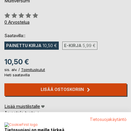
Multiversumi
Arvostelu::
0%
0
Arvostelua
Saatavilla::
PAINETTU KIRJA
10,50 €
E-KIRJA
5,99 €
10,50 €
sis. alv. /
Toimituskulut
Heti saatavilla
LISÄÄ OSTOSKORIIN
Lisää muistilistalle
Arvostele tuote
Tietosuojakäytäntö
Tietosuojasi on meille tärkeä