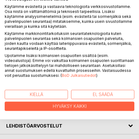
Käytämme evästeitä ja vastaavia teknologioita verkkosivustollamme.
Osa niistä on välttämättömiä ja teknisesti tarpeellisia. Lisäksi
käytämme analyysimenetelmiä (esim. evästeitä tai sormenjälkiä sekä
palvelinpuolen seurantaa) mitataksemme, kuinka usein sivustollamme
vieraillaan ja kuinka sitä käytetään.
KUVAUS
Käytämme markkinointitarkoituksiin seurantateknologioita kuten
palvelinpuolen seurantaa sekä kolmansien osapuolien palveluita,
joiden kautta voidaan käyttää laiteriippuvaisia evästeitä, sormenjälkiä,
Luonnossa vallitsevat olosuhteet mahdollistavat elämän.
seurantapikseleitä ja IP-osoitteita.
Maailmankaikkeus on riittävän pitkäikäinen, tähdissä voi
Upotamme lisäksi kolmansien osapuolten sisältöä (esim.
tapahtua ydinfuusiota ja elämälle on sopivia alkuaineita.
videoalustoja). Emme voi vaikuttaa kolmannen osapuolen suorittamaan
Mikä on mahdollistanut tällaisen maailman? Miksi
tietojen jatkokäsittelyyn tai mahdolliseen seurantaan. Asetuksillasi
annat suostumuksen edellä kuvattuihin prosesseihin. Vastaisuudessa
luonnonvakiot ovat elämälle sopivia? Mikä on luonnon
voit peruuttaa suostumuksesi. (
BoD Julkaisutiedot
)
luonto? Onko kyse välttämättömyydestä, kosmisesta
kaitselmuksesta vai multiversumin mahdollistamasta
universumien runsaudesta?
KIELLÄ
EI, SÄÄDÄ
HYVÄKSY KAIKKI
KIRJAILIJA
LEHDISTÖARVOSTELUT