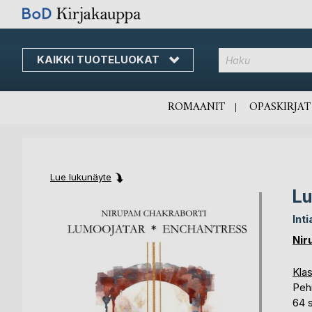
KAIKKI TUOTELUOKAT
Skip
to
Content
ROMAANIT
OPASKIRJAT
Lue lukunäyte
Lu
Skip
Skip
to
to
Int
the
the
end
beginning
Nir
of
of
the
the
Klas
images
images
Peh
gallery
gallery
64 