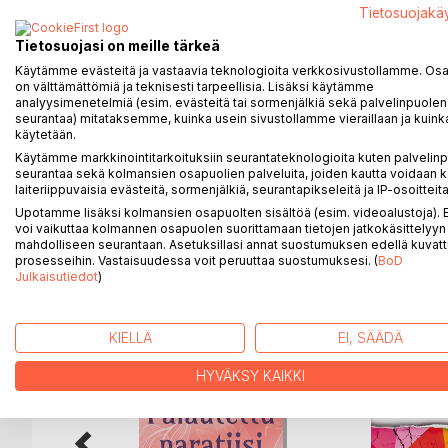
Tietosuojakä
Runot on lisäksi kirjoitettu alkujaan bengalin kielell
julkaistu Intiassa runokokoelmassa Nijaswa Batas B
Tietosuojasi on meille tärkeä
LUMOOJATAR – ENCHANTRESS on kaksikielinen kirja
Käytämme evästeitä ja vastaavia teknologioita verkkosivustollamme. Osa 
on näytteeksi myös bengalinkielisenä. Chakraborti o
on välttämättömiä ja teknisesti tarpeellisia. Lisäksi käytämme
Pohjanmies on kääntänyt ne suomeksi.
analyysimenetelmiä (esim. evästeitä tai sormenjälkiä sekä palvelinpuolen
seurantaa) mitataksemme, kuinka usein sivustollamme vieraillaan ja kuinka
Kirja on pieni mutta sisältö on painavaa. Runoja on 
käytetään.
ihailusta ja suurista tunteista Suomea kohtaan. N
Käytämme markkinointitarkoituksiin seurantateknologioita kuten palvelin
muusta – niissä on omaperäistä syvällisyyttä, joh
seurantaa sekä kolmansien osapuolien palveluita, joiden kautta voidaan k
laiteriippuvaisia evästeitä, sormenjälkiä, seurantapikseleitä ja IP-osoitteita
Upotamme lisäksi kolmansien osapuolten sisältöä (esim. videoalustoja)
voi vaikuttaa kolmannen osapuolen suorittamaan tietojen jatkokäsittelyyn 
mahdolliseen seurantaan. Asetuksillasi annat suostumuksen edellä kuvatt
LISÄÄ KIRJOJA B
o
D:L
prosesseihin. Vastaisuudessa voit peruuttaa suostumuksesi. (
BoD
Julkaisutiedot
)
KIELLÄ
EI, SÄÄDÄ
HYVÄKSY KAIKKI