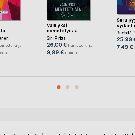
Suru py
Vain yksi
sydäntä
ta
menetetyistä
Buohttá Tu
lanen
Sini Piritta
25,99 
26,00 €
ainettu kirja
Painettu kirja
7,49 €
9,99 €
kirja
E-kirja