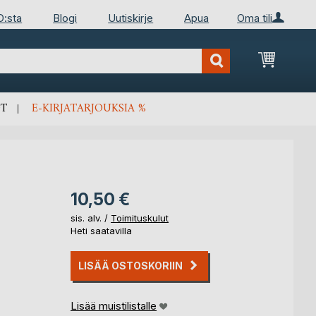
D:sta
Blogi
Uutiskirje
Apua
Oma tili
Ostosko
T
E-KIRJATARJOUKSIA %
10,50 €
sis. alv. /
Toimituskulut
Heti saatavilla
LISÄÄ OSTOSKORIIN
Lisää muistilistalle