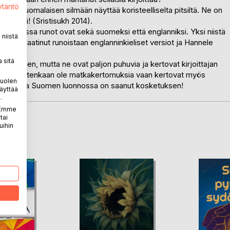
ytäntö
ä, joka suomalaisen silmään näyttää koristeelliselta pitsiltä. Ne on
oye Jai! (Sristisukh 2014).
, jossa runot ovat sekä suomeksi että englanniksi. Yksi niistä
niistä
n itse laatinut runoistaan englanninkieliset versiot ja Hannele
 sitä
kourallinen, mutta ne ovat paljon puhuvia ja kertovat kirjoittajan
e eivät kuitenkaan ole matkakertomuksia vaan kertovat myös
puolen
on runoilija Suomen luonnossa on saanut kosketuksen!
äyttää
.
. Emme
tai
uihin
LA