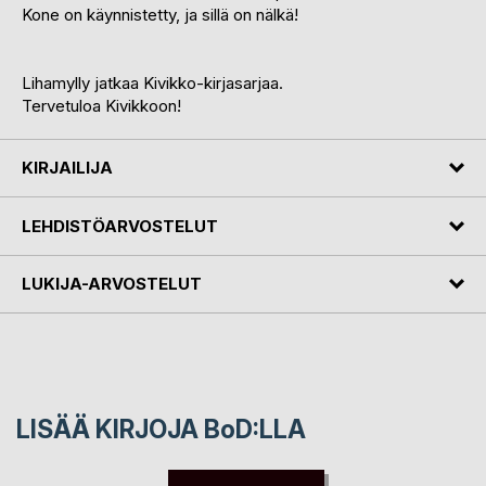
Kone on käynnistetty, ja sillä on nälkä!
Lihamylly jatkaa Kivikko-kirjasarjaa.
Tervetuloa Kivikkoon!
KIRJAILIJA
LEHDISTÖARVOSTELUT
LUKIJA-ARVOSTELUT
LISÄÄ KIRJOJA B
o
D:LLA