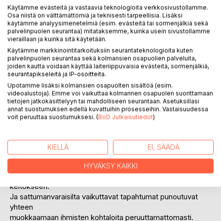
Käytämme evästeitä ja vastaavia teknologioita verkkosivustollamme.
Arvostele tuote
Osa niistä on välttämättömiä ja teknisesti tarpeellisia. Lisäksi
käytämme analyysimenetelmiä (esim. evästeitä tai sormenjälkiä sekä
palvelinpuolen seurantaa) mitataksemme, kuinka usein sivustollamme
vieraillaan ja kuinka sitä käytetään.
Käytämme markkinointitarkoituksiin seurantateknologioita kuten
palvelinpuolen seurantaa sekä kolmansien osapuolien palveluita,
joiden kautta voidaan käyttää laiteriippuvaisia evästeitä, sormenjälkiä,
seurantapikseleitä ja IP-osoitteita.
KUVAUS
Upotamme lisäksi kolmansien osapuolten sisältöä (esim.
videoalustoja). Emme voi vaikuttaa kolmannen osapuolen suorittamaan
tietojen jatkokäsittelyyn tai mahdolliseen seurantaan. Asetuksillasi
annat suostumuksen edellä kuvattuihin prosesseihin. Vastaisuudessa
Vuonna 2013 Kivikossa juhlitaan näyttävästi 150-vuotiasta
voit peruuttaa suostumuksesi. (
BoD Julkaisutiedot
)
Tapiolan Jalostetta.
Yksi vieraista ei koskaan pääse palaamaan juhlista kotiin.
KIELLÄ
EI, SÄÄDÄ
Helteinen kaupunki saa jälleen säilytettäväkseen karmeita
salaisuuksia,
HYVÄKSY KAIKKI
kun myytit ja todellisuus sekoittuvat kammottavaan
keitokseen.
Ja sattumanvaraisilta vaikuttavat tapahtumat punoutuvat
yhteen
muokkaamaan ihmisten kohtaloita peruuttamattomasti.