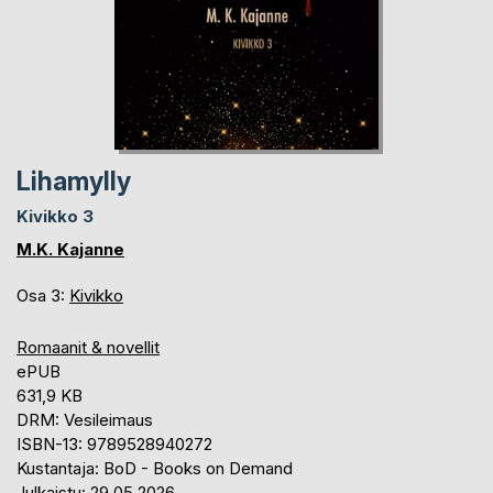
Lihamylly
Kivikko 3
M.K. Kajanne
Osa 3:
Kivikko
Romaanit & novellit
ePUB
631,9 KB
DRM: Vesileimaus
ISBN-13: 9789528940272
Kustantaja: BoD - Books on Demand
Julkaistu: 29.05.2026