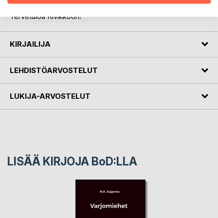
Lihamylly jatkaa Kivikko-kirjasarjaa.
Tervetuloa Kivikkoon!
KIRJAILIJA
LEHDISTÖARVOSTELUT
LUKIJA-ARVOSTELUT
LISÄÄ KIRJOJA B
o
D:LLA