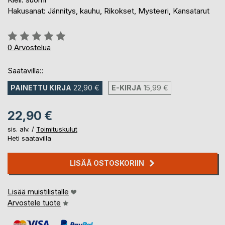
Hakusanat: Jännitys, kauhu, Rikokset, Mysteeri, Kansatarut
Arvostelu::
0%
0
Arvostelua
Saatavilla::
PAINETTU KIRJA
22,90 €
E-KIRJA
15,99 €
22,90 €
sis. alv. /
Toimituskulut
Heti saatavilla
LISÄÄ OSTOSKORIIN
Lisää muistilistalle
Arvostele tuote