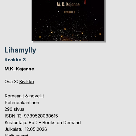
Lihamylly
Kivikko 3
M.K. Kajanne
Osa 3:
Kivikko
Romaanit & novellit
Pehmeäkantinen
290 sivua
ISBN-13: 9789528088615
Kustantaja: BoD - Books on Demand
Julkaistu: 12.05.2026
Kieli: suomi