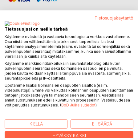
Tietosuojakäytäntö
Tietosuojasi on meille tärkeä
KUVAUS
Käytämme evästeitä ja vastaavia teknologioita verkkosivustollamme.
Osa niistä on välttämättömiä ja teknisesti tarpeellisia. Lisäksi
käytämme analyysimenetelmiä (esim. evästeitä tai sormenjälkiä sekä
Vuonna 2013 Kivikossa juhlitaan näyttävästi 150-vuotiasta
palvelinpuolen seurantaa) mitataksemme, kuinka usein sivustollamme
vieraillaan ja kuinka sitä käytetään.
Tapiolan Jalostetta.
Käytämme markkinointitarkoituksiin seurantateknologioita kuten
Yksi vieraista ei koskaan pääse palaamaan juhlista kotiin.
palvelinpuolen seurantaa sekä kolmansien osapuolien palveluita,
joiden kautta voidaan käyttää laiteriippuvaisia evästeitä, sormenjälkiä,
Helteinen kaupunki saa jälleen säilytettäväkseen karmeita
seurantapikseleitä ja IP-osoitteita.
salaisuuksia,
Upotamme lisäksi kolmansien osapuolten sisältöä (esim.
kun myytit ja todellisuus sekoittuvat kammottavaan
videoalustoja). Emme voi vaikuttaa kolmannen osapuolen suorittamaan
tietojen jatkokäsittelyyn tai mahdolliseen seurantaan. Asetuksillasi
keitokseen.
annat suostumuksen edellä kuvattuihin prosesseihin. Vastaisuudessa
Ja sattumanvaraisilta vaikuttavat tapahtumat punoutuvat
voit peruuttaa suostumuksesi. (
BoD Julkaisutiedot
)
yhteen
muokkaamaan ihmisten kohtaloita peruuttamattomasti.
Kone on käynnistetty, ja sillä on nälkä!
KIELLÄ
EI, SÄÄDÄ
HYVÄKSY KAIKKI