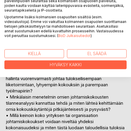
palvelinpuolen seurantaa sekä kolmansien osapuolien palveluita,
johtamiskokoukset kuntoon?
joiden kautta voidaan käyttää laiteriippuvaisia evästeitä, sormenjälkiä,
seurantapikseleitä ja IP-osoitteita.
Tämä mukaansatempaava kirja on tarkoitettu suomalaiselle
Upotamme lisäksi kolmansien osapuolten sisältöä (esim.
videoalustoja). Emme voi vaikuttaa kolmannen osapuolen suorittamaan
johtajalle tai johtotehtävissä olevalle käytännön johtamis- ja
tietojen jatkokäsittelyyn tai mahdolliseen seurantaan. Asetuksillasi
ohjaustoiminnan apuvälineeksi. Se vastaa mm. seuraaviin
annat suostumuksen edellä kuvattuihin prosesseihin. Vastaisuudessa
jokaista organisaationvetäjää ja tuloksentekijää kiinnostaviin
voit peruuttaa suostumuksesi. (
BoD Julkaisutiedot
)
avainkysymyksiin:
• Kuinka voimme varsin yksinkertaisin keinoin rakentaa
KIELLÄ
EI, SÄÄDÄ
omaa liiketoimintaamme ohjaavaa tuloksellista
HYVÄKSY KAIKKI
kokoustoimintaa ja nostaa kokoustemme laatua pysyvästi?
• Miten johtamispalavereidemme perusasioiden jämäkämpi
hallinta vuorenvarmasti johtaa tuloksellisempaan
liiketoimintaan, lyhyempiin kokouksiin ja parempaan
työilmapiiriin?
• Minkälaisin menetelmin omien johtamiskokousten
tilanneanalyysi kannattaa tehdä ja miten lähteä kehittämään
omia kokouskäytäntöjä pitkäjänteisesti ja pysyvästi?
• Millä keinoin koko yrityksen tai organisaation
johtamiskokoukset voidaan niveltää yhdeksi
kokonaisuudeksi ja miten tästä luodaan taloudellisia tuloksia