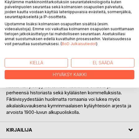
Käytämme markkinointitarkoituksiin seurantateknologioita kuten
palvelinpuolen seurantaa sekä kolmansien osapuolien palveluita,
KUVAUS
joiden kautta voidaan käyttää laiteriippuvaisia evästeitä, sormenjälkiä,
seurantapikseleitä ja IP-osoitteita.
Upotamme lisäksi kolmansien osapuolten sisältöä (esim.
O Law i Law (1943) on kymrinkielisen kirjailijan T. Rowland
videoalustoja). Emme voi vaikuttaa kolmannen osapuolen suorittamaan
Hughesin esikoisromaani.
tietojen jatkokäsittelyyn tai mahdolliseen seurantaan. Asetuksillasi
annat suostumuksen edellä kuvattuihin prosesseihin. Vastaisuudessa
voit peruuttaa suostumuksesi. (
BoD Julkaisutiedot
)
Teos kuvaa pohjoiskymrinmaalaista elämäntapaa
kuvitteellisessa Llanarfonin kylässä, jonka miehistä valtaosa
ansaitsee elantonsa liuskekivikaivoksella. Kirjan
KIELLÄ
EI, SÄÄDÄ
kertojahahmo, kaivosmies John Davies, tyhjentää
lapsuudenkotiaan äitinsä kuoleman jälkeen. Huonekalujen ja
HYVÄKSY KAIKKI
tavaroiden myyminen nostattaa pintaan muistoja, joiden
kautta hän päätyy kertomaan katkelmia omasta ja
perheensä historiasta sekä kyläläisten kommelluksista.
Fiktiivisyydestään huolimatta romaania voi lukea myös
aikalaiskuvauksena kymrinmaalaisen kyläyhteisön arjesta ja
arvoista 1900-luvun alkupuoliskolla.
KIRJAILIJA