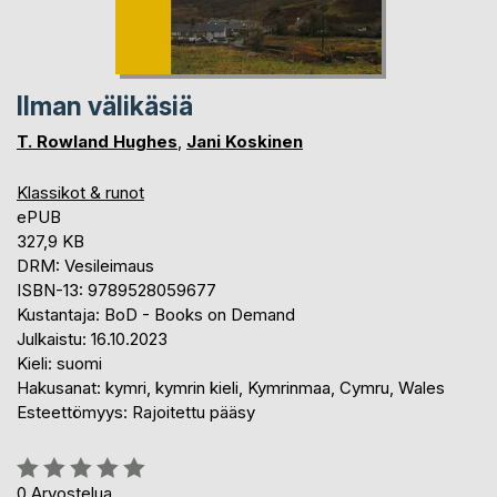
Ilman välikäsiä
T. Rowland Hughes
,
Jani Koskinen
Klassikot & runot
ePUB
327,9 KB
DRM: Vesileimaus
ISBN-13: 9789528059677
Kustantaja: BoD - Books on Demand
Julkaistu: 16.10.2023
Kieli: suomi
Hakusanat: kymri, kymrin kieli, Kymrinmaa, Cymru, Wales
Esteettömyys: Rajoitettu pääsy
Arvostelu::
0%
0
Arvostelua