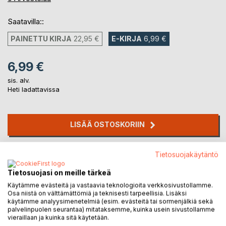
Saatavilla::
PAINETTU KIRJA
22,95 €
E-KIRJA
6,99 €
6,99 €
sis. alv.
Heti ladattavissa
LISÄÄ OSTOSKORIIN
Lisää muistilistalle
Tietosuojakäytäntö
Arvostele tuote
Tietosuojasi on meille tärkeä
Käytämme evästeitä ja vastaavia teknologioita verkkosivustollamme.
Osa niistä on välttämättömiä ja teknisesti tarpeellisia. Lisäksi
käytämme analyysimenetelmiä (esim. evästeitä tai sormenjälkiä sekä
palvelinpuolen seurantaa) mitataksemme, kuinka usein sivustollamme
vieraillaan ja kuinka sitä käytetään.