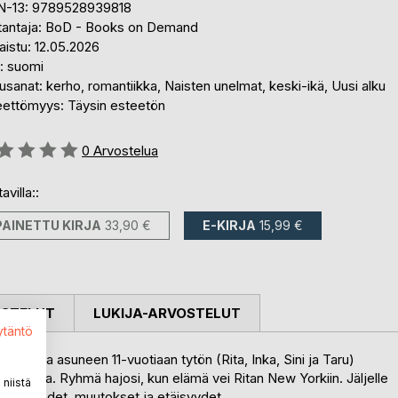
N-13: 9789528939818
tantaja: BoD - Books on Demand
aistu: 12.05.2026
i: suomi
sanat: kerho, romantiikka, Naisten unelmat, keski-ikä, Uusi alku
eettömyys: Täysin esteetön
stelu::
0
Arvostelua
avilla::
PAINETTU KIRJA
33,90 €
E-KIRJA
15,99 €
OSTELUT
LUKIJA-ARVOSTELUT
ytäntö
80-luvulla asuneen 11-vuotiaan tytön (Rita, Inka, Sini ja Taru)
ittamana. Ryhmä hajosi, kun elämä vei Ritan New Yorkiin. Jäljelle
niistä
tänyt vuodet, muutokset ja etäisyydet.