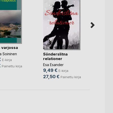
 varjossa
Ascen
Sönderslitna
a Soininen
relationer
€
Ren A.
E-kirja
Esa Esander
9,99
€
Painettu kirja
9,49 €
E-kirja
23,9
27,50 €
Painettu kirja