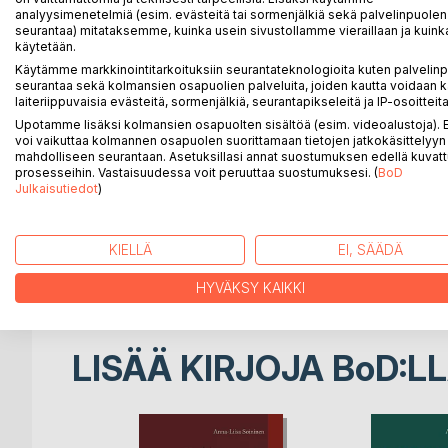
analyysimenetelmiä (esim. evästeitä tai sormenjälkiä sekä palvelinpuolen
seurantaa) mitataksemme, kuinka usein sivustollamme vieraillaan ja kuinka
Kun elämä rauhoittuu ja lapset kasvavat, uusi vaih
käytetään.
kerhon henkiin uudella nimellä: Ikivireä Neliapila. He
Käytämme markkinointitarkoituksiin seurantateknologioita kuten palvelin
yhteisillä hetkillä:teatteri-illoista illallisiin ja retki
seurantaa sekä kolmansien osapuolien palveluita, joiden kautta voidaan k
laiteriippuvaisia evästeitä, sormenjälkiä, seurantapikseleitä ja IP-osoitteita
Kun leskeksi jäänyt Eira muuttaa Turkuun ja pääty
Upotamme lisäksi kolmansien osapuolten sisältöä (esim. videoalustoja)
voi vaikuttaa kolmannen osapuolen suorittamaan tietojen jatkokäsittelyyn 
alku tuntuu Eirallekin mahdolliselta.
mahdolliseen seurantaan. Asetuksillasi annat suostumuksen edellä kuvatt
prosesseihin. Vastaisuudessa voit peruuttaa suostumuksesi. (
BoD
Eiran 65-vuotispäivän kunniaksi ystävykset suunnitte
Julkaisutiedot
)
Mutta matkan aikana pinnan alle kätkeytyneet tuntee
Ja kun laiva palaa satamaan, kaikki ei ole enää enna
KIELLÄ
EI, SÄÄDÄ
Joillekin heistä kotiinpaluu on vasta alku.
HYVÄKSY KAIKKI
LISÄÄ KIRJOJA B
o
D:L