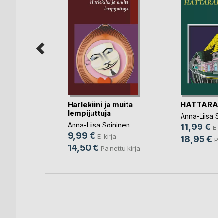
 naisen
Harlekiini ja muita
HATTARA
lempijuttuja
rja
Anna-Liisa 
Anna-Liisa Soininen
11,99 €
nettu kirja
E-
9,99 €
E-kirja
18,95 €
P
14,50 €
Painettu kirja