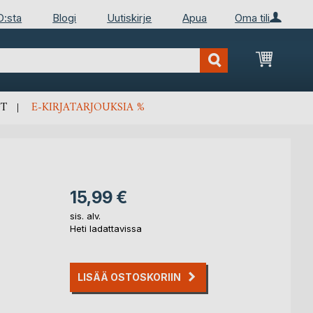
D:sta
Blogi
Uutiskirje
Apua
Oma tili
Ostosko
T
E-KIRJATARJOUKSIA %
15,99 €
sis. alv.
Heti ladattavissa
LISÄÄ OSTOSKORIIN