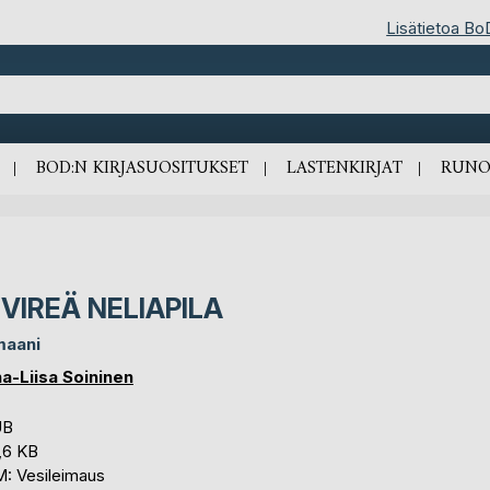
Lisätietoa Bo
BOD:N KIRJASUOSITUKSET
LASTENKIRJAT
RUNO
IVIREÄ NELIAPILA
aani
a-Liisa Soininen
UB
,6 KB
: Vesileimaus