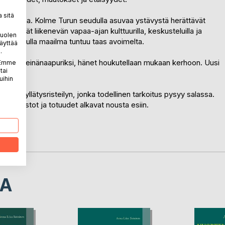
 sitä
e voi alkaa. Kolme Turun seudulla asuvaa ystävystä herättävät
 täyttävät liikenevän vapaa-ajan kulttuurilla, keskusteluilla ja
puolen
llä, joiden avulla maailma tuntuu taas avoimelta.
äyttää
.
y Tarun seinänaapuriksi, hänet houkutellaan mukaan kerhoon. Uusi
. Emme
tai
uihin
levat yllätysristeilyn, jonka todellinen tarkoitus pysyy salassa.
t, muistot ja totuudet alkavat nousta esiin.
llaan.
LA