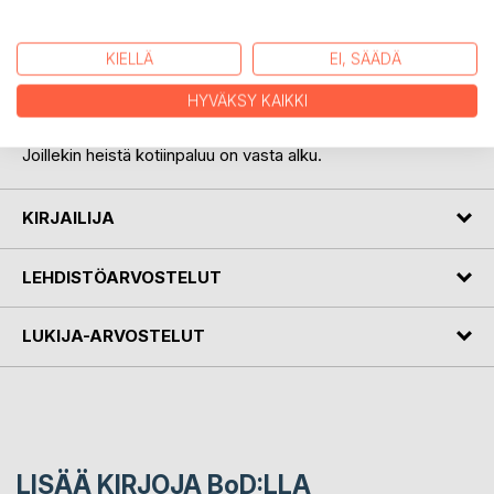
Eiran 65-vuotispäivän kunniaksi ystävykset suunnittelevat
yllätysristeilyn, jonka todellinen tarkoitus pysyy salassa.
KIELLÄ
EI, SÄÄDÄ
Mutta matkan aikana pinnan alle kätkeytyneet tunteet,
muistot ja totuudet alkavat nousta esiin.
HYVÄKSY KAIKKI
Ja kun laiva palaa satamaan, kaikki ei ole enää ennallaan.
Joillekin heistä kotiinpaluu on vasta alku.
KIRJAILIJA
LEHDISTÖARVOSTELUT
LUKIJA-ARVOSTELUT
LISÄÄ KIRJOJA B
o
D:LLA