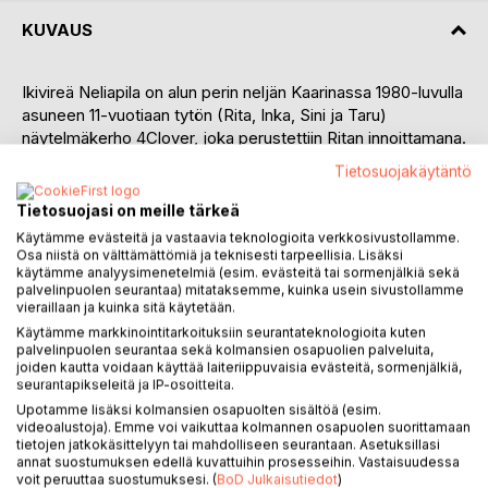
KUVAUS
Ikivireä Neliapila on alun perin neljän Kaarinassa 1980-luvulla
asuneen 11-vuotiaan tytön (Rita, Inka, Sini ja Taru)
näytelmäkerho 4Clover, joka perustettiin Ritan innoittamana.
Ryhmä hajosi, kun elämä vei Ritan New Yorkiin. Jäljelle jäi
Tietosuojakäytäntö
kuitenkin jotain pysyvämpää: side, joka on kestänyt vuodet,
muutokset ja etäisyydet.
Tietosuojasi on meille tärkeä
Käytämme evästeitä ja vastaavia teknologioita verkkosivustollamme.
Kun elämä rauhoittuu ja lapset kasvavat, uusi vaihe voi
Osa niistä on välttämättömiä ja teknisesti tarpeellisia. Lisäksi
käytämme analyysimenetelmiä (esim. evästeitä tai sormenjälkiä sekä
alkaa. Kolme Turun seudulla asuvaa ystävystä herättävät
palvelinpuolen seurantaa) mitataksemme, kuinka usein sivustollamme
kerhon henkiin uudella nimellä: Ikivireä Neliapila. He
vieraillaan ja kuinka sitä käytetään.
täyttävät liikenevän vapaa-ajan kulttuurilla, keskusteluilla ja
Käytämme markkinointitarkoituksiin seurantateknologioita kuten
yhteisillä hetkillä:teatteri-illoista illallisiin ja retkillä, joiden
palvelinpuolen seurantaa sekä kolmansien osapuolien palveluita,
avulla maailma tuntuu taas avoimelta.
joiden kautta voidaan käyttää laiteriippuvaisia evästeitä, sormenjälkiä,
seurantapikseleitä ja IP-osoitteita.
Upotamme lisäksi kolmansien osapuolten sisältöä (esim.
Kun leskeksi jäänyt Eira muuttaa Turkuun ja päätyy Tarun
videoalustoja). Emme voi vaikuttaa kolmannen osapuolen suorittamaan
seinänaapuriksi, hänet houkutellaan mukaan kerhoon. Uusi
tietojen jatkokäsittelyyn tai mahdolliseen seurantaan. Asetuksillasi
alku tuntuu Eirallekin mahdolliselta.
annat suostumuksen edellä kuvattuihin prosesseihin. Vastaisuudessa
voit peruuttaa suostumuksesi. (
BoD Julkaisutiedot
)