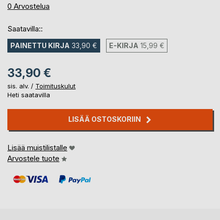
0%
0
Arvostelua
Saatavilla::
PAINETTU KIRJA
33,90 €
E-KIRJA
15,99 €
33,90 €
sis. alv. /
Toimituskulut
Heti saatavilla
LISÄÄ OSTOSKORIIN
Lisää muistilistalle
Arvostele tuote