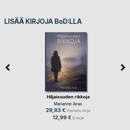
LISÄÄ KIRJOJA B
o
D:LLA
Hiljaisuuden rikkoja
Marianne Airas
29,93 €
Painettu kirja
12,99 €
E-kirja