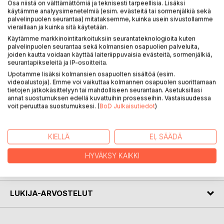
Osa niistä on välttämättömiä ja teknisesti tarpeellisia. Lisäksi
käytämme analyysimenetelmiä (esim. evästeitä tai sormenjälkiä sekä
palvelinpuolen seurantaa) mitataksemme, kuinka usein sivustollamme
Novellikokoelma Hymyilevä Esmeralda on monivärinen
vieraillaan ja kuinka sitä käytetään.
matka ihmisenä olemiseen. Se tutkii ihmisen salaisuutta
Käytämme markkinointitarkoituksiin seurantateknologioita kuten
palvelinpuolen seurantaa sekä kolmansien osapuolien palveluita,
ilkikurisesti parodioiden ja turhamaisuudelle jokseenkin
joiden kautta voidaan käyttää laiteriippuvaisia evästeitä, sormenjälkiä,
lempeästi hymyillen.
seurantapikseleitä ja IP-osoitteita.
Kepa Tromp piirtää oivaltavaa kuvaa milloin romanttisesti
Upotamme lisäksi kolmansien osapuolten sisältöä (esim.
maalaillen, milloin niukoin vedoin piirtäen. Kaikki ei ole sitä
videoalustoja). Emme voi vaikuttaa kolmannen osapuolen suorittamaan
miltä näyttää. On vain ihmisen ikuinen kaipaus toisen luo,
tietojen jatkokäsittelyyn tai mahdolliseen seurantaan. Asetuksillasi
annat suostumuksen edellä kuvattuihin prosesseihin. Vastaisuudessa
tulla rakastetuksi ja hyväksytyksi ja kokea elämänsä
voit peruuttaa suostumuksesi. (
BoD Julkaisutiedot
)
merkitykselliseksi.
KIELLÄ
EI, SÄÄDÄ
KIRJAILIJA
HYVÄKSY KAIKKI
LEHDISTÖARVOSTELUT
LUKIJA-ARVOSTELUT