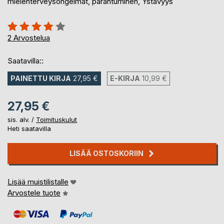
mielenterveysongelmat, parantuminen, Ystävyys
Arvostelu::
80%
2
Arvostelua
Saatavilla::
PAINETTU KIRJA
27,95 €
E-KIRJA
10,99 €
27,95 €
sis. alv. /
Toimituskulut
Heti saatavilla
LISÄÄ OSTOSKORIIN
Lisää muistilistalle
Arvostele tuote