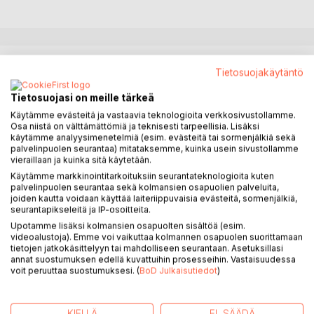
KUVAUS
Tietosuojakäytäntö
Tietosuojasi on meille tärkeä
Kesäkuussa 2019 ambulanssi kuljetti kipujen takia
Käytämme evästeitä ja vastaavia teknologioita verkkosivustollamme.
liikuntakyvyttömän Pauli Löijan sairaalaan, missä häneltä
Osa niistä on välttämättömiä ja teknisesti tarpeellisia. Lisäksi
löydettiin selkärangasta syövän etäpesäkkeitä. Viikkoa
käytämme analyysimenetelmiä (esim. evästeitä tai sormenjälkiä sekä
myöhemmin paljastui diagnoosi: multippeli myelooma,
palvelinpuolen seurantaa) mitataksemme, kuinka usein sivustollamme
vieraillaan ja kuinka sitä käytetään.
parantumaton plasmasolusyöpä.
Käytämme markkinointitarkoituksiin seurantateknologioita kuten
palvelinpuolen seurantaa sekä kolmansien osapuolien palveluita,
Rankat syöpähoidot aloitettiin heti ja vuoden lopulla tehtiin
joiden kautta voidaan käyttää laiteriippuvaisia evästeitä, sormenjälkiä,
kantasolusiirto, minkä jälkeen jatkettiin lääkehoitoja. Lääkäri
seurantapikseleitä ja IP-osoitteita.
ei lupaillut moniakaan elinvuosia, mutta siitä huolimatta
Upotamme lisäksi kolmansien osapuolten sisältöä (esim.
positiivinen asenne on kantanut Paulia eteenpäin, päivän
videoalustoja). Emme voi vaikuttaa kolmannen osapuolen suorittamaan
tietojen jatkokäsittelyyn tai mahdolliseen seurantaan. Asetuksillasi
kerrallaan.
annat suostumuksen edellä kuvattuihin prosesseihin. Vastaisuudessa
voit peruuttaa suostumuksesi. (
BoD Julkaisutiedot
)
Paulin tarina on kertomus elämästä vakavan sairauden
kanssa. Siihen sisältyy paljon iloja, ystäviä, harrastuksia,
syöpähoitoja, vesivahinko kotona ja korona-pandemia.
KIELLÄ
EI, SÄÄDÄ