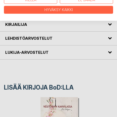
Vastoinkäymisistä huolimatta hän on löytänyt jokaisesta
päivästä kauniita ja iloisia asioita. Elämä jatkuu!
HYVÄKSY KAIKKI
KIRJAILIJA
LEHDISTÖARVOSTELUT
LUKIJA-ARVOSTELUT
LISÄÄ KIRJOJA B
o
D:LLA