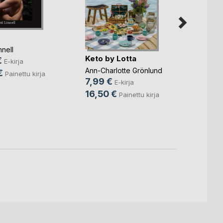
mnell
Keto by Lotta
€
E-kirja
Näytt
Ann-Charlotte Grönlund
€
Painettu kirja
toimi
7,99 €
E-kirja
Anne 
16,50 €
Painettu kirja
Jylhä
, .
29,9
36,5