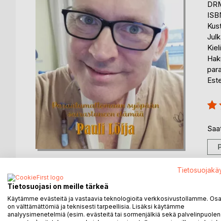
DRM
ISB
Kus
Julk
Kiel
Hak
par
Est
Arvo
80
Saat
Tietosuojakä
Tietosuojasi on meille tärkeä
KUVAUS
KIRJAILIJA
LEHDISTÖARV
Käytämme evästeitä ja vastaavia teknologioita verkkosivustollamme. Osa 
on välttämättömiä ja teknisesti tarpeellisia. Lisäksi käytämme
analyysimenetelmiä (esim. evästeitä tai sormenjälkiä sekä palvelinpuolen