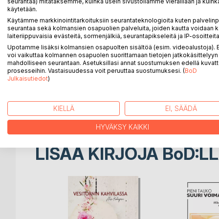
seurantaa) mitataksemme, kuinka usein sivustollamme vieraillaan ja kuinka
Kesäkuussa 2019 ambulanssi kuljetti kipujen takia l
käytetään.
selkärangasta syövän etäpesäkkeitä. Viikkoa myöh
Käytämme markkinointitarkoituksiin seurantateknologioita kuten palvelin
plasmasolusyöpä.
seurantaa sekä kolmansien osapuolien palveluita, joiden kautta voidaan k
laiteriippuvaisia evästeitä, sormenjälkiä, seurantapikseleitä ja IP-osoitteita
Rankat syöpähoidot aloitettiin heti ja vuoden lopulla
Upotamme lisäksi kolmansien osapuolten sisältöä (esim. videoalustoja)
Lääkäri ei lupaillut moniakaan elinvuosia, mutta sii
voi vaikuttaa kolmannen osapuolen suorittamaan tietojen jatkokäsittelyyn 
mahdolliseen seurantaan. Asetuksillasi annat suostumuksen edellä kuvatt
päivän kerrallaan.
prosesseihin. Vastaisuudessa voit peruuttaa suostumuksesi. (
BoD
Julkaisutiedot
)
Paulin tarina on kertomus elämästä vakavan sairauden
syöpähoitoja, vesivahinko kotona ja korona-pandem
päivästä kauniita ja iloisia asioita. Elämä jatkuu!
KIELLÄ
EI, SÄÄDÄ
HYVÄKSY KAIKKI
LISÄÄ KIRJOJA B
o
D:L