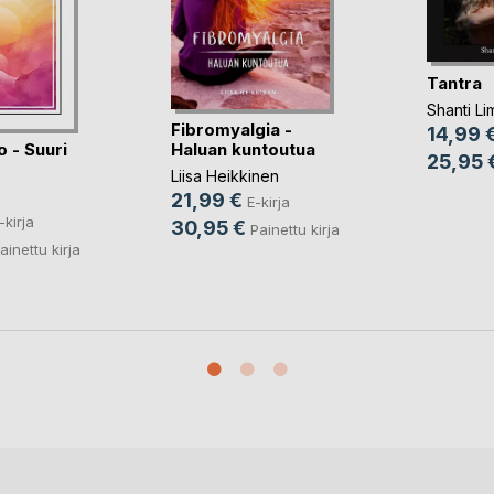
Tantra
Shanti Li
Fibromyalgia -
14,99 
o - Suuri
Haluan kuntoutua
25,95 
Liisa Heikkinen
21,99 €
E-kirja
-kirja
30,95 €
Painettu kirja
ainettu kirja