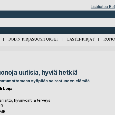
Lisätietoa Bo
BOD:N KIRJASUOSITUKSET
LASTENKIRJAT
RUNO
onoja uutisia, hyviä hetkiä
antumattomaan syöpään sairastuneen elämää
i Löija
nlaitto, hyvinvointi & terveys
UB
 MB