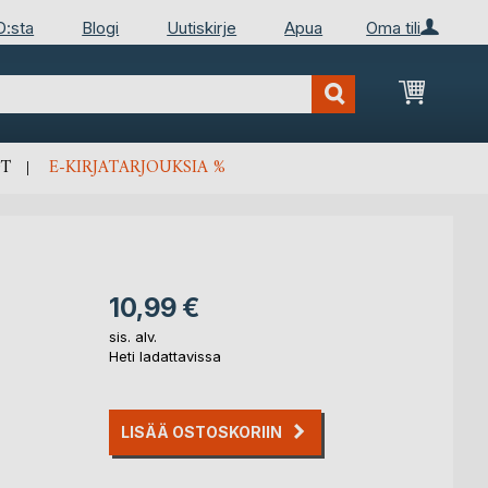
D:sta
Blogi
Uutiskirje
Apua
Oma tili
Ostosko
T
E-KIRJATARJOUKSIA %
10,99 €
sis. alv.
Heti ladattavissa
LISÄÄ OSTOSKORIIN