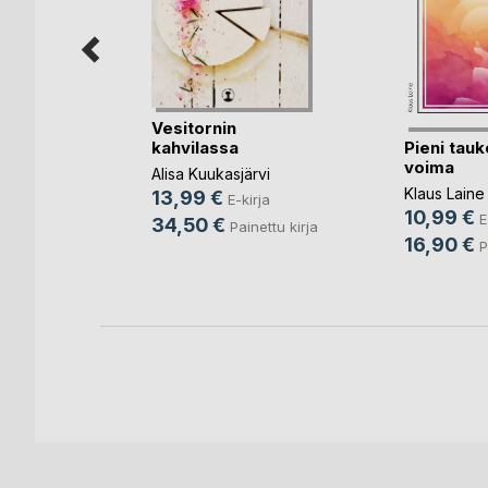
sen
Vesitornin
Pieni tauk
kahvilassa
voima
Leena
Alisa Kuukasjärvi
Klaus Laine
13,99 €
E-kirja
10,99 €
E
rja
34,50 €
Painettu kirja
16,90 €
P
ettu kirja