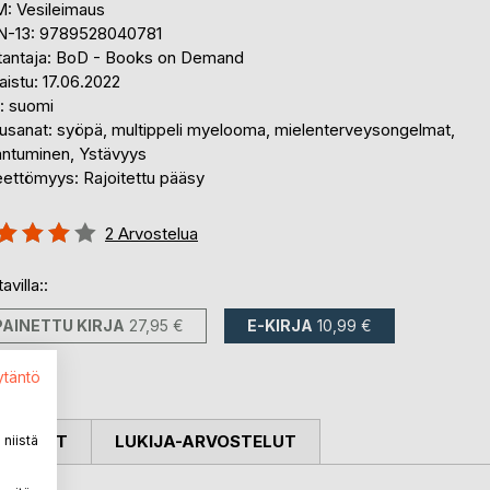
: Vesileimaus
N-13: 9789528040781
tantaja: BoD - Books on Demand
aistu: 17.06.2022
i: suomi
usanat: syöpä, multippeli myelooma, mielenterveysongelmat,
antuminen, Ystävyys
eettömyys: Rajoitettu pääsy
stelu::
2
Arvostelua
%
avilla::
PAINETTU KIRJA
27,95 €
E-KIRJA
10,99 €
ytäntö
OSTELUT
LUKIJA-ARVOSTELUT
niistä