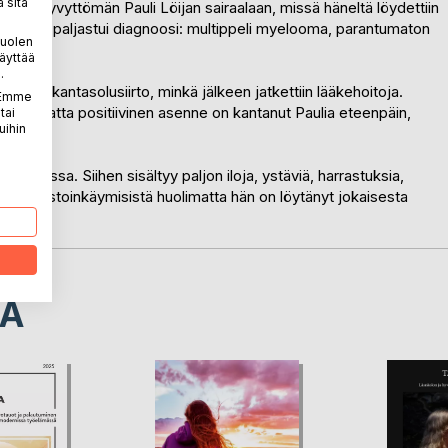
 sitä
iikuntakyvyttömän Pauli Löijan sairaalaan, missä häneltä löydettiin
emmin paljastui diagnoosi: multippeli myelooma, parantumaton
puolen
äyttää
.
 tehtiin kantasolusiirto, minkä jälkeen jatkettiin lääkehoitoja.
. Emme
tä huolimatta positiivinen asenne on kantanut Paulia eteenpäin,
tai
uihin
 kanssa. Siihen sisältyy paljon iloja, ystäviä, harrastuksia,
ia. Vastoinkäymisistä huolimatta hän on löytänyt jokaisesta
LA