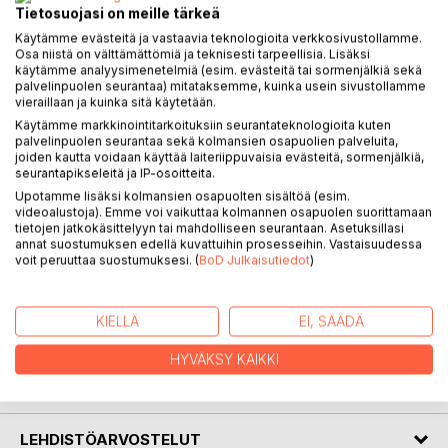
Tietosuojasi on meille tärkeä
KUVAUS
Käytämme evästeitä ja vastaavia teknologioita verkkosivustollamme.
Osa niistä on välttämättömiä ja teknisesti tarpeellisia. Lisäksi
käytämme analyysimenetelmiä (esim. evästeitä tai sormenjälkiä sekä
Hevoshieronta, opas oman hevosen hierontaan johdattelee
palvelinpuolen seurantaa) mitataksemme, kuinka usein sivustollamme
vaihe vaiheelta kohti omatoimisen hevoshieronnan
vieraillaan ja kuinka sitä käytetään.
osaamista.
Käytämme markkinointitarkoituksiin seurantateknologioita kuten
palvelinpuolen seurantaa sekä kolmansien osapuolien palveluita,
joiden kautta voidaan käyttää laiteriippuvaisia evästeitä, sormenjälkiä,
Kirjan tavoitteena on saada hevosten kanssa toimivat
seurantapikseleitä ja IP-osoitteita.
ihmiset kiinnittämään huomiota hevostensa lihashuoltoon ja
Upotamme lisäksi kolmansien osapuolten sisältöä (esim.
rohkaista tekemään hevoshierontaa omatoimisesti
videoalustoja). Emme voi vaikuttaa kolmannen osapuolen suorittamaan
yhteistyössä ammattilaisen kanssa.
tietojen jatkokäsittelyyn tai mahdolliseen seurantaan. Asetuksillasi
annat suostumuksen edellä kuvattuihin prosesseihin. Vastaisuudessa
voit peruuttaa suostumuksesi. (
BoD Julkaisutiedot
)
Oppaasta löydät kaiken sen perustiedon mitä oman
hevosen hierontaan tarvitset. Tiedostava ja ajatuksella
toteutettu hieronta on parhaimmillaan palkitseva läsnäolon
KIELLÄ
EI, SÄÄDÄ
hetki yhdessä hevosen kanssa.
HYVÄKSY KAIKKI
KIRJAILIJA
LEHDISTÖARVOSTELUT