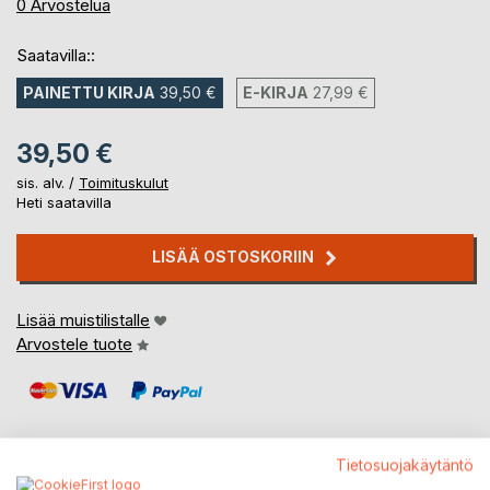
0%
0
Arvostelua
Saatavilla::
PAINETTU KIRJA
39,50 €
E-KIRJA
27,99 €
39,50 €
sis. alv. /
Toimituskulut
Heti saatavilla
LISÄÄ OSTOSKORIIN
Lisää muistilistalle
Arvostele tuote
Tietosuojakäytäntö