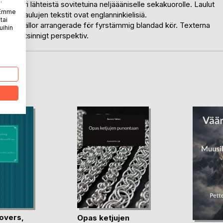
.
luvun eri lähteistä sovitetuina neljäääniselle sekakuorolle. Laulut
. Emme
isesti. Laulujen tekstit ovat englanninkielisiä.
tai
00 tals källor arrangerade för fyrstämmig blandad kör. Texterna
uihin
väl lättsinnigt perspektiv.
LA
overs,
Opas ketjujen