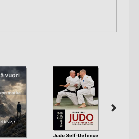
Nuole
Judo Self-Defence
Jari Ku