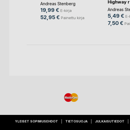
Highway 
Andreas Stenberg
and(...)
a
19,99 €
Andreas St
E-kirja
5,49 €
E-
52,95 €
Painettu kirja
7,50 €
Pai
YLEISET SOPIMUSEHDOT
TIETOSUOJA
JULKAISUTIEDOT