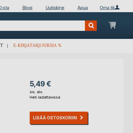
D:sta
Blogi
Uutiskirje
Apua
Oma tili
Ostosko
T
E-KIRJATARJOUKSIA %
5,49 €
sis. alv.
Heti ladattavissa
LISÄÄ OSTOSKORIIN