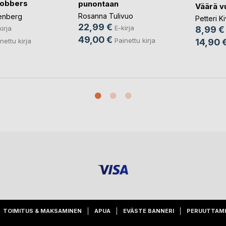
robbers
punontaan
Väärä v
Rosanna Tulivuo
enberg
Petteri Ki
22,99 €
E-kirja
kirja
8,99 €
49,00 €
Painettu kirja
nettu kirja
14,90 
TOIMITUS & MAKSAMINEN
APUA
EVÄSTE BANNERI
PERUUTTAM