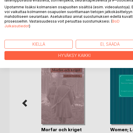
laiteriippuvaisia evästeitä, sormenjälkiä, seurantapikseleitä ja IP-osoitteita
Viisi Broadside Ballad/ Arkkiveisu laulua 1600-1700 
Upotamme lisäksi kolmansien osapuolten sisältöä (esim. videoalustoja)
käsittelevät rakkautta välillä ehkä liiankin kevytmiel
voi vaikuttaa kolmannen osapuolen suorittamaan tietojen jatkokäsittelyyn 
Fem Shillingtrycks visor ur olika engelska 1600-17
mahdolliseen seurantaan. Asetuksillasi annat suostumuksen edellä kuvatt
(som är på engelska) behandlar kärlek ur ett nästan 
prosesseihin. Vastaisuudessa voit peruuttaa suostumuksesi. (
BoD
Julkaisutiedot
)
KIELLÄ
EI, SÄÄDÄ
LISÄÄ KIRJOJA B
o
D:L
HYVÄKSY KAIKKI
 juoksija
Morfar och kriget
Women; L