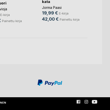
kata
uori
9,99
Jorma Paasi
vioja
34,9
19,99 €
E-kirja
E-kirja
42,00 €
Painettu kirja
€
Painettu kirja
INEN