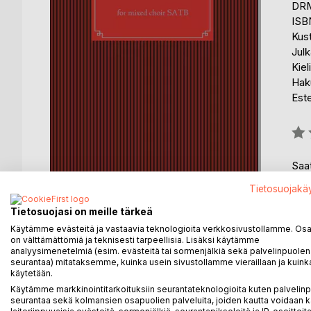
DRM
ISB
Kus
Julk
Kiel
Haku
Est
Arvo
0%
Saat
Tietosuojakä
Tietosuojasi on meille tärkeä
Käytämme evästeitä ja vastaavia teknologioita verkkosivustollamme. Osa 
on välttämättömiä ja teknisesti tarpeellisia. Lisäksi käytämme
KUVAUS
KIRJAILIJA
LEHDISTÖARV
analyysimenetelmiä (esim. evästeitä tai sormenjälkiä sekä palvelinpuolen
seurantaa) mitataksemme, kuinka usein sivustollamme vieraillaan ja kuinka
käytetään.
Five Broadside Ballads from 1700 - 1800th century
Käytämme markkinointitarkoituksiin seurantateknologioita kuten palvelin
seurantaa sekä kolmansien osapuolien palveluita, joiden kautta voidaan k
easy-minded love and loving. The lyrics are in engl