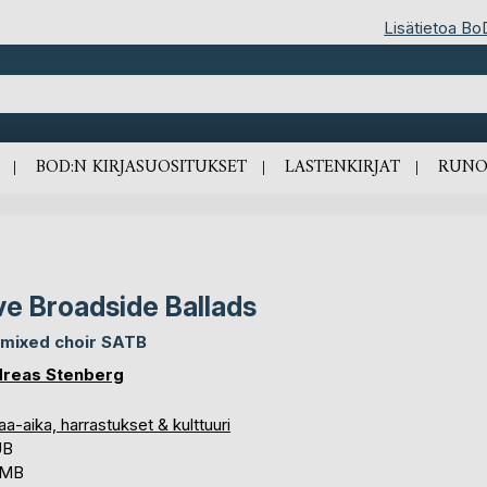
Lisätietoa Bo
BOD:N KIRJASUOSITUKSET
LASTENKIRJAT
RUNO
ve Broadside Ballads
 mixed choir SATB
reas Stenberg
a-aika, harrastukset & kulttuuri
UB
 MB