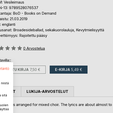
: Vesileimaus
N-13: 9789528076537
tantaja: BoD - Books on Demand
aistu: 21.03.2019
i: englanti
sanat: Broadesideballad, sekakuorolauluja, Kevytmielisyyttä
eettömyys: Rajoitettu pääsy
stelu::
0
Arvostelua
avilla::
ytäntö
PAINETTU KIRJA
7,50 €
E-KIRJA
5,49 €
niistä
OSTELUT
LUKIJA-ARVOSTELUT
 sitä
 sources arranged for mixed choir. The lyrics are about almost to
puolen
äyttää
ish.