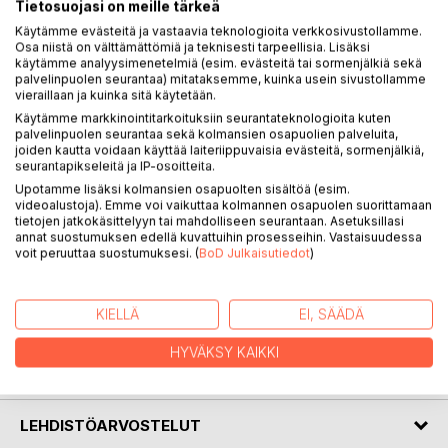
Tietosuojasi on meille tärkeä
Käytämme evästeitä ja vastaavia teknologioita verkkosivustollamme.
KUVAUS
Osa niistä on välttämättömiä ja teknisesti tarpeellisia. Lisäksi
käytämme analyysimenetelmiä (esim. evästeitä tai sormenjälkiä sekä
palvelinpuolen seurantaa) mitataksemme, kuinka usein sivustollamme
vieraillaan ja kuinka sitä käytetään.
Five Broadside Ballads from 1700 - 1800th century sources
Käytämme markkinointitarkoituksiin seurantateknologioita kuten
arranged for mixed choir. The lyrics are about almost to
palvelinpuolen seurantaa sekä kolmansien osapuolien palveluita,
easy-minded love and loving. The lyrics are in english.
joiden kautta voidaan käyttää laiteriippuvaisia evästeitä, sormenjälkiä,
seurantapikseleitä ja IP-osoitteita.
Viisi Broadside Ballad/ Arkkiveisu laulua 1600-1700 luvun eri
lähteistä sovitetuina neljäääniselle sekakuorolle. Laulut
Upotamme lisäksi kolmansien osapuolten sisältöä (esim.
videoalustoja). Emme voi vaikuttaa kolmannen osapuolen suorittamaan
käsittelevät rakkautta välillä ehkä liiankin kevytmielisesti.
tietojen jatkokäsittelyyn tai mahdolliseen seurantaan. Asetuksillasi
Laulujen tekstit ovat englanninkielisiä.
annat suostumuksen edellä kuvattuihin prosesseihin. Vastaisuudessa
Fem Shillingtrycks visor ur olika engelska 1600-1700 tals
voit peruuttaa suostumuksesi. (
BoD Julkaisutiedot
)
källor arrangerade för fyrstämmig blandad kör. Texterna
(som är på engelska) behandlar kärlek ur ett nästan väl
lättsinnigt perspektiv.
KIELLÄ
EI, SÄÄDÄ
HYVÄKSY KAIKKI
KIRJAILIJA
LEHDISTÖARVOSTELUT