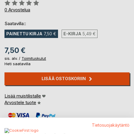
Arvostelu::
0%
0
Arvostelua
Saatavilla::
PAINETTU KIRJA
7,50 €
E-KIRJA
5,49 €
7,50 €
sis. alv. /
Toimituskulut
Heti saatavilla
LISÄÄ OSTOSKORIIN
Lisää muistilistalle
Arvostele tuote
Tietosuojakäytäntö