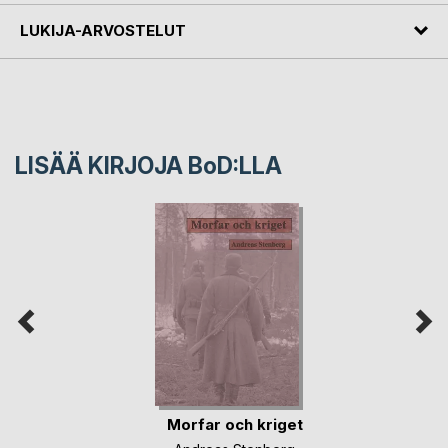
LUKIJA-ARVOSTELUT
LISÄÄ KIRJOJA B
o
D:LLA
Morfar och kriget