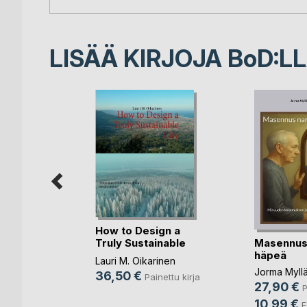
LISÄÄ KIRJOJA B
o
D:L
How to Design a
ki
Masennus
Truly Sustainable
häpeä
City
Lauri M. Oikarinen
Jorma Myllä
36,50 €
nettu kirja
Painettu kirja
27,90 €
P
irja
10,99 €
E