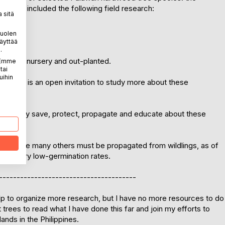
a - It included the following field research:
 sitä
puolen
äyttää
.
dling in nursery and out-planted.
. Emme
tai
uihin
and this is an open invitation to study more about these
essfully save, protect, propagate and educate about these
s, while many others must be propagated from wildlings, as of
s or very low-germination rates.
---------------------------------------
help to organize more research, but I have no more resources to do
t trees to read what I have done this far and join my efforts to
lands in the Philippines.