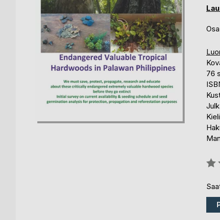
Lau
Osa
Luo
Kov
76 
ISB
Kus
Julk
Kiel
Haku
Man
Arvo
0%
Saat