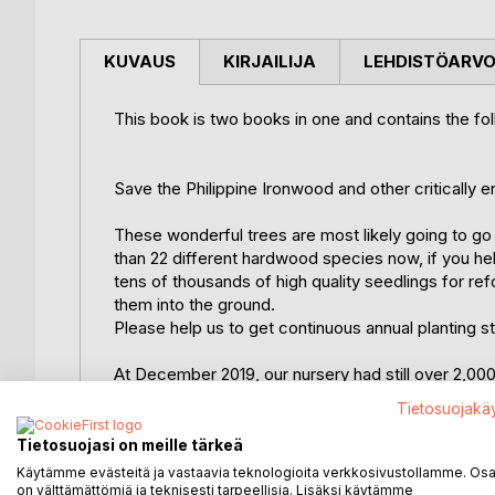
KUVAUS
KIRJAILIJA
LEHDISTÖARV
This book is two books in one and contains the fol
Save the Philippine Ironwood and other critically 
These wonderful trees are most likely going to g
than 22 different hardwood species now, if you h
tens of thousands of high quality seedlings for ref
them into the ground.
Please help us to get continuous annual planting st
At December 2019, our nursery had still over 2,00
but we cannot find enough buyers who would plan
Tietosuojakä
-------------------------------------------------
Tietosuojasi on meille tärkeä
Käytämme evästeitä ja vastaavia teknologioita verkkosivustollamme. Osa 
A research on the availability, germination and p
on välttämättömiä ja teknisesti tarpeellisia. Lisäksi käytämme