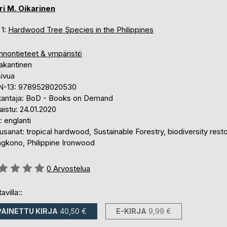
ri M. Oikarinen
 1:
Hardwood Tree Species in the Philippines
nnontieteet & ympäristö
akantinen
sivua
N-13: 9789528020530
tantaja: BoD - Books on Demand
aistu: 24.01.2020
i: englanti
sanat: tropical hardwood, Sustainable Forestry, biodiversity resto
gkono, Philippine Ironwood
stelu::
0
Arvostelua
avilla::
PAINETTU KIRJA
40,50 €
E-KIRJA
9,99 €