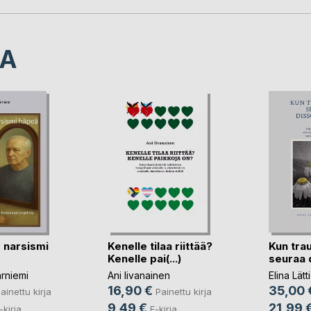
LA
 narsismi
Kenelle tilaa riittää?
Kun tra
Kenelle pai(...)
seuraa 
rniemi
Ani Iivanainen
Elina Lätti
16,90 €
35,00 
ainettu kirja
Painettu kirja
9,49 €
21,99 
-kirja
E-kirja