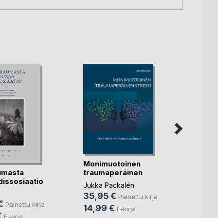
Monimuotoinen
umasta
Suom
traumaperäinen
dissosiaatio
ilmas
stressi
Jukka Packalén
Harri 
35,95 €
Painettu kirja
€
17,90
Painettu kirja
14,99 €
E-kirja
€
12,9
E-kirja