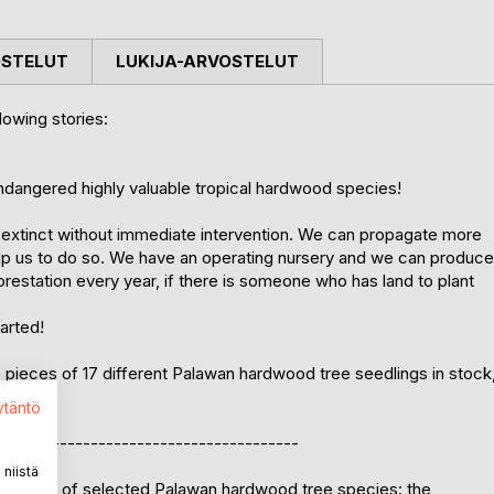
OSTELUT
LUKIJA-ARVOSTELUT
lowing stories:
endangered highly valuable tropical hardwood species!
o extinct without immediate intervention. We can propagate more
elp us to do so. We have an operating nursery and we can produce
orestation every year, if there is someone who has land to plant
arted!
0 pieces of 17 different Palawan hardwood tree seedlings in stock
t them!
ytäntö
---------------------------------------
niistä
ropagation of selected Palawan hardwood tree species: the