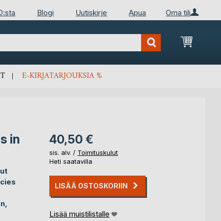
D:sta
Blogi
Uutiskirje
Apua
Oma tili
Ostosko
T
E-KIRJATARJOUKSIA %
s in
40,50 €
sis. alv. /
Toimituskulut
Heti saatavilla
ut
cies
LISÄÄ OSTOSKORIIN
n,
Lisää muistilistalle