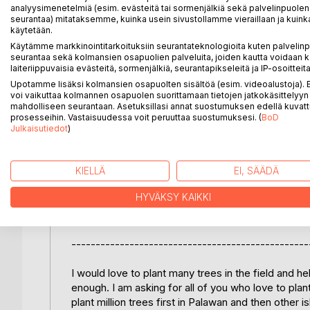
analyysimenetelmiä (esim. evästeitä tai sormenjälkiä sekä palvelinpuolen
Mangkono (Ironwood), Ipil, Mountain Agoho and Narr
seurantaa) mitataksemme, kuinka usein sivustollamme vieraillaan ja kuinka
käytetään.
* Surveys to find potential Mother-Trees
Käytämme markkinointitarkoituksiin seurantateknologioita kuten palvelin
* Availability study of seeds and wildlings
seurantaa sekä kolmansien osapuolien palveluita, joiden kautta voidaan k
laiteriippuvaisia evästeitä, sormenjälkiä, seurantapikseleitä ja IP-osoitteita
* Seed germination analysis for selected species
* Observations and experiments on survival of see
Upotamme lisäksi kolmansien osapuolten sisältöä (esim. videoalustoja)
voi vaikuttaa kolmannen osapuolen suorittamaan tietojen jatkokäsittelyyn 
mahdolliseen seurantaan. Asetuksillasi annat suostumuksen edellä kuvatt
There is practically no research on these species 
prosesseihin. Vastaisuudessa voit peruuttaa suostumuksesi. (
BoD
magnificent species.
Julkaisutiedot
)
The surveys located enough Mother-Trees to succ
hardwood species.
KIELLÄ
EI, SÄÄDÄ
HYVÄKSY KAIKKI
Some species can be easily propagated from seed
now, due to extreme difficulty to find enough seed
-------------------------------------------------
I would love to plant many trees in the field and 
enough. I am asking for all of you who love to plan
plant million trees first in Palawan and then other is