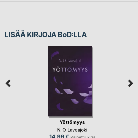
LISÄÄ KIRJOJA B
o
D:LLA
Yöttömyys
N. O. Laveajoki
14,99 €
Painettu kirja