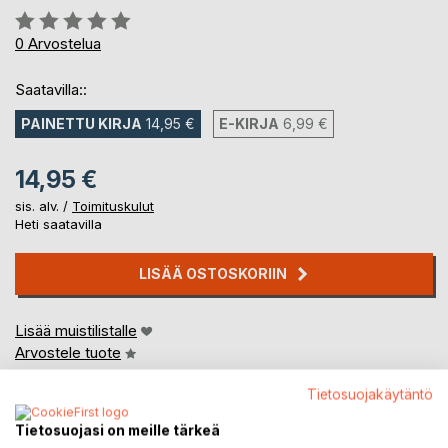
Arvostelu::
0%
0
Arvostelua
Saatavilla::
PAINETTU KIRJA
14,95 €
E-KIRJA
6,99 €
14,95 €
sis. alv. /
Toimituskulut
Heti saatavilla
LISÄÄ OSTOSKORIIN
Lisää muistilistalle
Arvostele tuote
Tietosuojakäytäntö
Tietosuojasi on meille tärkeä