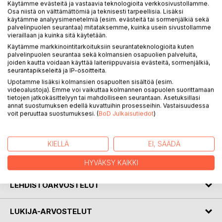
Käytämme evästeitä ja vastaavia teknologioita verkkosivustollamme.
Osa niistä on välttämättömiä ja teknisesti tarpeellisia. Lisäksi
käytämme analyysimenetelmiä (esim. evästeitä tai sormenjälkiä sekä
palvelinpuolen seurantaa) mitataksemme, kuinka usein sivustollamme
KUVAUS
vieraillaan ja kuinka sitä käytetään.
Käytämme markkinointitarkoituksiin seurantateknologioita kuten
palvelinpuolen seurantaa sekä kolmansien osapuolien palveluita,
"Korvissani
joiden kautta voidaan käyttää laiteriippuvaisia evästeitä, sormenjälkiä,
kuplii kuohuviini
seurantapikseleitä ja IP-osoitteita.
jota vieraat juovat
Upotamme lisäksi kolmansien osapuolten sisältöä (esim.
jonkun muun juhlissa"
videoalustoja). Emme voi vaikuttaa kolmannen osapuolen suorittamaan
tietojen jatkokäsittelyyn tai mahdolliseen seurantaan. Asetuksillasi
annat suostumuksen edellä kuvattuihin prosesseihin. Vastaisuudessa
Elinpiiri on runokokoelma, joka kuvaa yksinäisyyttä ja
voit peruuttaa suostumuksesi. (
BoD Julkaisutiedot
)
eristäytymistä. Kirjan lyhyet runot ovat yhtä aikaa helposti
lähestyttäviä ja pysäyttäviä.
KIELLÄ
EI, SÄÄDÄ
KIRJAILIJA
HYVÄKSY KAIKKI
LEHDISTÖARVOSTELUT
LUKIJA-ARVOSTELUT