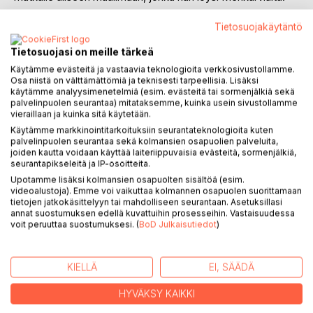
Alinen on oodi intuitiolle ja luovuudelle. Tekijöiden
Tietosuojakäytäntö
elämänkaaret ovat ohjanneet sekä kuvallista ilmaisua, että
Tietosuojasi on meille tärkeä
tekstejä syvällisiin unikuviin. Väkevät kokemukset maailman,
Käytämme evästeitä ja vastaavia teknologioita verkkosivustollamme.
ihmisten mielen ja sielun tiloista ovat saaneet tällä kertaa
Osa niistä on välttämättömiä ja teknisesti tarpeellisia. Lisäksi
abstraktin omaisia, jopa rukouksellisia muotoja.
käytämme analyysimenetelmiä (esim. evästeitä tai sormenjälkiä sekä
palvelinpuolen seurantaa) mitataksemme, kuinka usein sivustollamme
vieraillaan ja kuinka sitä käytetään.
Taide on peili. Kun jokin siinä koskettaa meitä se kertoo,
Käytämme markkinointitarkoituksiin seurantateknologioita kuten
palvelinpuolen seurantaa sekä kolmansien osapuolien palveluita,
että näemme siinä itsemme. Näemme taiteessa
joiden kautta voidaan käyttää laiteriippuvaisia evästeitä, sormenjälkiä,
tunteemme, toiveemme, pelkomme, ilomme, surumme.
seurantapikseleitä ja IP-osoitteita.
Mutta taide on erikoislaatuinen peili. Sen lisäksi, että
Upotamme lisäksi kolmansien osapuolten sisältöä (esim.
näemme siinä sen, mitä me nyt olemme, näemme myös
videoalustoja). Emme voi vaikuttaa kolmannen osapuolen suorittamaan
sen, mitä toivomme olevamme ja voimme myös olla.
tietojen jatkokäsittelyyn tai mahdolliseen seurantaan. Asetuksillasi
annat suostumuksen edellä kuvattuihin prosesseihin. Vastaisuudessa
voit peruuttaa suostumuksesi. (
BoD Julkaisutiedot
)
Kuvalla on tarina, jonka me kirjoitamme. Kun näemme
kuvan, mielikuvituksemme herää. Syntyy tarina. Oma
tarinamme. Tarina meistä.
KIELLÄ
EI, SÄÄDÄ
HYVÄKSY KAIKKI
KIRJAILIJA