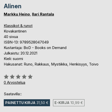
Alinen
Markku Heino
,
Ilari Rantala
Klassikot & runot
Kovakantinen
40 sivua
ISBN-13: 9789528047049
Kustantaja: BoD - Books on Demand
Julkaistu: 20.12.2021
Kieli: suomi
Hakusanat: Runo, Rakkaus, Mystiikka, Henkisyys, Toivo
Arvostelu::
0%
0
Arvostelua
Saatavilla::
PAINETTU KIRJA
31,50 €
E-KIRJA
10,99 €