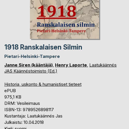
1918 Ranskalaisen Silmin
Pietari-Helsinki-Tampere
Janne Siren (kääntäjä)
,
Henry Laporte
,
Laatukäännös
JAS Käännöstoimisto (Ed.)
Historia, uskonto & humanistiset tieteet
ePUB
975,1 KB
DRM: Vesileimaus
ISBN-13: 9789526898117
Kustantaja: Laatukäännös Jas
Julkaistu: 10.04.2018
Kieli: suomi