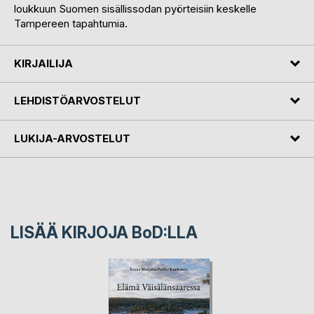
loukkuun Suomen sisällissodan pyörteisiin keskelle
Tampereen tapahtumia.
KIRJAILIJA
LEHDISTÖARVOSTELUT
LUKIJA-ARVOSTELUT
LISÄÄ KIRJOJA B
o
D:LLA