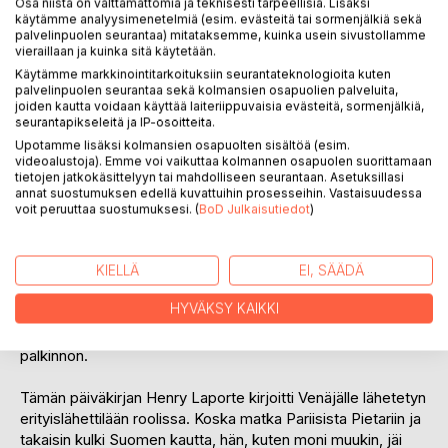
Osa niistä on välttämättömiä ja teknisesti tarpeellisia. Lisäksi
Arvostele tuote
käytämme analyysimenetelmiä (esim. evästeitä tai sormenjälkiä sekä
palvelinpuolen seurantaa) mitataksemme, kuinka usein sivustollamme
vieraillaan ja kuinka sitä käytetään.
Käytämme markkinointitarkoituksiin seurantateknologioita kuten
palvelinpuolen seurantaa sekä kolmansien osapuolien palveluita,
joiden kautta voidaan käyttää laiteriippuvaisia evästeitä, sormenjälkiä,
seurantapikseleitä ja IP-osoitteita.
Upotamme lisäksi kolmansien osapuolten sisältöä (esim.
videoalustoja). Emme voi vaikuttaa kolmannen osapuolen suorittamaan
KUVAUS
tietojen jatkokäsittelyyn tai mahdolliseen seurantaan. Asetuksillasi
annat suostumuksen edellä kuvattuihin prosesseihin. Vastaisuudessa
voit peruuttaa suostumuksesi. (
BoD Julkaisutiedot
)
Riippumatta siitä, onko samaa mieltä kirjoittajan kanssa
tapahtumista, on kuitenkin mielenkiintoista lukea
ensimmäisen maailmansodan ympärysvaltojen edustajan
KIELLÄ
EI, SÄÄDÄ
näkemyksiä sekä Venäjän vallankumouksesta että Suomen
HYVÄKSY KAIKKI
sisällissodasta mukaan lukien myös Brest-Litovskin rauha.
Kirja sai ilmestyttyään 1929 Ranskan Akatemian Prix Fabien-
palkinnon.
Tämän päiväkirjan Henry Laporte kirjoitti Venäjälle lähetetyn
erityislähettilään roolissa. Koska matka Pariisista Pietariin ja
takaisin kulki Suomen kautta, hän, kuten moni muukin, jäi