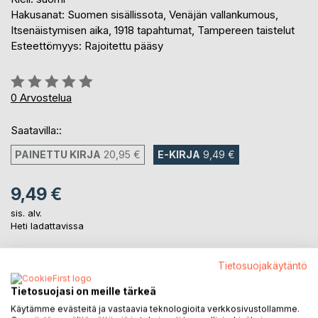
Hakusanat: Suomen sisällissota, Venäjän vallankumous,
Itsenäistymisen aika, 1918 tapahtumat, Tampereen taistelut
Esteettömyys: Rajoitettu pääsy
Arvostelu::
0%
0
Arvostelua
Saatavilla::
PAINETTU KIRJA
20,95 €
E-KIRJA
9,49 €
9,49 €
sis. alv.
Heti ladattavissa
Tietosuojakäytäntö
LISÄÄ OSTOSKORIIN
Tietosuojasi on meille tärkeä
Käytämme evästeitä ja vastaavia teknologioita verkkosivustollamme.
Lisää muistilistalle