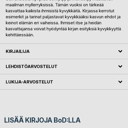
maailman myllerryksissä. Tämän vuoksi on tärkeää
kasvattaa kaikista ihmisistä kyvykkäitä. Kirjassa kerrotut
esimerkit ja tarinat paljastavat kyvykkääksi kasvun ehdot ja
keinot elämän eri vaiheissa. Ihmiset itse ja heidän
kasvattajansa voivat hyödyntää kirjan esityksiä kyvykkyyttä
kehittäessään.
KIRJAILIJA
LEHDISTÖARVOSTELUT
LUKIJA-ARVOSTELUT
LISÄÄ KIRJOJA B
o
D:LLA