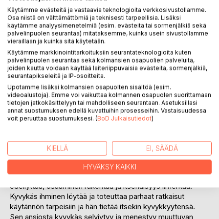
Lisää muistilistalle
Käytämme evästeitä ja vastaavia teknologioita verkkosivustollamme.
Arvostele tuote
Osa niistä on välttämättömiä ja teknisesti tarpeellisia. Lisäksi
käytämme analyysimenetelmiä (esim. evästeitä tai sormenjälkiä sekä
palvelinpuolen seurantaa) mitataksemme, kuinka usein sivustollamme
vieraillaan ja kuinka sitä käytetään.
Käytämme markkinointitarkoituksiin seurantateknologioita kuten
palvelinpuolen seurantaa sekä kolmansien osapuolien palveluita,
joiden kautta voidaan käyttää laiteriippuvaisia evästeitä, sormenjälkiä,
seurantapikseleitä ja IP-osoitteita.
KUVAUS
Upotamme lisäksi kolmansien osapuolten sisältöä (esim.
videoalustoja). Emme voi vaikuttaa kolmannen osapuolen suorittamaan
tietojen jatkokäsittelyyn tai mahdolliseen seurantaan. Asetuksillasi
annat suostumuksen edellä kuvattuihin prosesseihin. Vastaisuudessa
Antero Stenlund avaa kirjassaan omaperäisen ja
voit peruuttaa suostumuksesi. (
BoD Julkaisutiedot
)
oivalluttavan näkökulman yrittäjyyteen. Näkökulma perustuu
tutkimuksiin, joiden aineistoja ja tuloksia Stenlund esittelee
kirjassaan. Myös kyvykkäiden yrittäjien ja taitavien ihmisten
KIELLÄ
EI, SÄÄDÄ
kokemukset, tarinat ja johtopäätökset ovat keskeinen osa
kirjan sisältöä. Niiden ansiosta paljastuu yrittäjyyden
HYVÄKSY KAIKKI
todellinen olemus: Yrittäjyys on kyvykkyyttä, jota kilpailu
edellyttää, osaaminen rakentaa ja itsenäisyys ilmentää.
Kyvykäs ihminen löytää ja toteuttaa parhaat ratkaisut
käytännön tarpeisiin ja hän tietää itsekin kyvykkyytensä.
Sen ansiosta kyvykäs selviytyy ja menestyy muuttuvan