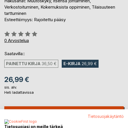
Hakusanat: Muutoskyky, itsensä johtaminen,
Verkostoituminen, Kokemuksista oppiminen, Tilaisuuteen
tarttuminen
Esteettömyys: Rajoitettu pääsy
Arvostelu::
0%
0
Arvostelua
Saatavilla::
PAINETTU KIRJA
36,50 €
E-KIRJA
26,99 €
26,99 €
sis. alv.
Heti ladattavissa
LISÄÄ OSTOSKORIIN
Tietosuojakäytäntö
Tietosuojasi on meille tärkeä