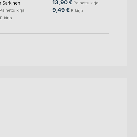
13,90 €
14,9
a Särkinen
Painettu kirja
9,49 €
9,99
Painettu kirja
E-kirja
E-kirja