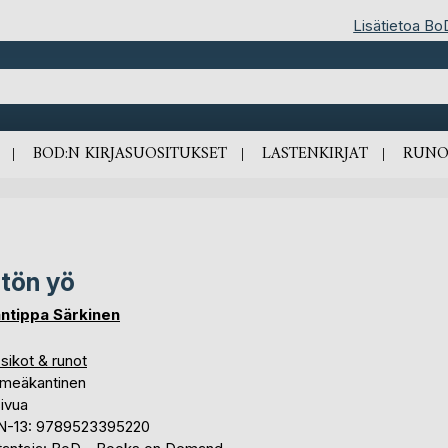
Lisätietoa Bo
BOD:N KIRJASUOSITUKSET
LASTENKIRJAT
RUNO
tön yö
ntippa Särkinen
sikot & runot
meäkantinen
ivua
N-13: 9789523395220