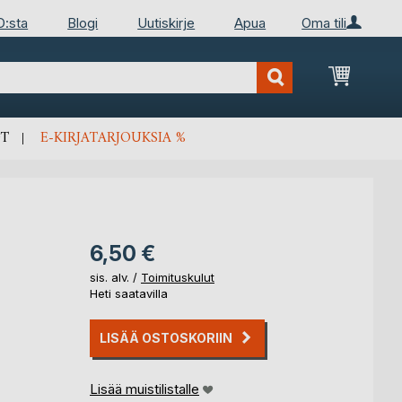
D:sta
Blogi
Uutiskirje
Apua
Oma tili
Ostosko
T
E-KIRJATARJOUKSIA %
6,50 €
sis. alv. /
Toimituskulut
Heti saatavilla
LISÄÄ OSTOSKORIIN
Lisää muistilistalle