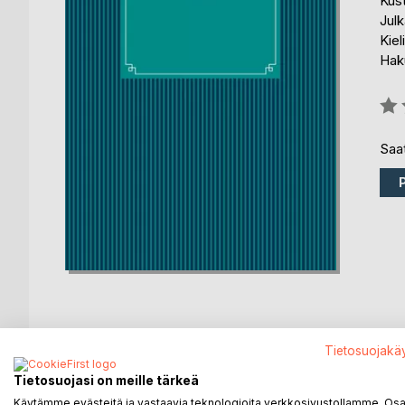
Kus
Julk
Kiel
Haku
Arvo
0%
Saat
Tietosuojakä
KUVAUS
KIRJAILIJA
LEHDISTÖARV
Tietosuojasi on meille tärkeä
Käytämme evästeitä ja vastaavia teknologioita verkkosivustollamme. Osa 