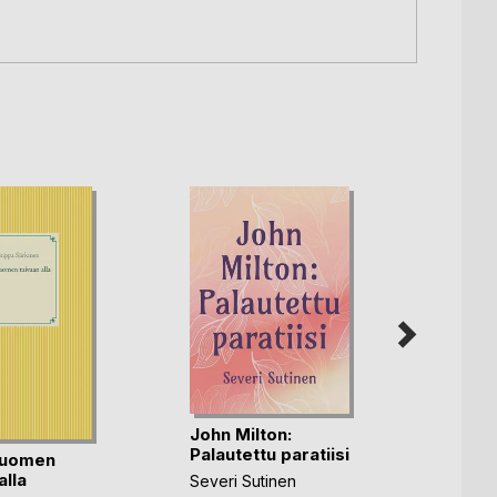
John Milton:
Erosi
Palautettu paratiisi
mole
Suomen
alla
Severi Sutinen
Kristi