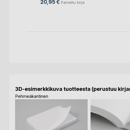
20,95 €
Painettu kirja
ja
3D-esimerkkikuva tuotteesta (perustuu kirjan
Pehmeäkantinen