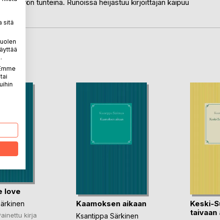
et aamuyön tunteina. Runoissa heijastuu kirjoittajan kaipuu
 sitä
puolen
äyttää
LA
.
. Emme
tai
uihin
e love
Kaamoksen aikaan
Keski-
Särkinen
taivaan 
ainettu kirja
Ksantippa Särkinen