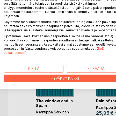
Yötön yö -kirja sisältää runoja, jotka ovat syntyne
on välttämättömiä ja teknisesti tarpeellisia. Lisäksi käytämme
aurinkoisiin päiviin ja sisäisen rauhan löytämiseen.
analyysimenetelmiä (esim. evästeitä tai sormenjälkiä sekä palvelinpuolen
seurantaa) mitataksemme, kuinka usein sivustollamme vieraillaan ja kuinka
käytetään.
Käytämme markkinointitarkoituksiin seurantateknologioita kuten palvelin
seurantaa sekä kolmansien osapuolien palveluita, joiden kautta voidaan k
LISÄÄ KIRJOJA B
o
D:L
laiteriippuvaisia evästeitä, sormenjälkiä, seurantapikseleitä ja IP-osoitteita
Upotamme lisäksi kolmansien osapuolten sisältöä (esim. videoalustoja)
voi vaikuttaa kolmannen osapuolen suorittamaan tietojen jatkokäsittelyyn 
mahdolliseen seurantaan. Asetuksillasi annat suostumuksen edellä kuvatt
prosesseihin. Vastaisuudessa voit peruuttaa suostumuksesi. (
BoD
Julkaisutiedot
)
KIELLÄ
EI, SÄÄDÄ
HYVÄKSY KAIKKI
The window and in
Pain of th
AITA
Spain
Ksantippa 
inen
Ksantippa Särkinen
25,95 €
P
nettu kirja