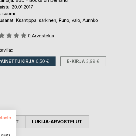
tantaja: BoD - Books on Demand
aistu: 20.01.2017
i: suomi
sanat: Ksantippa, särkinen, Runo, valo, Aurinko
stelu::
0
Arvostelua
avilla::
PAINETTU KIRJA
6,50 €
E-KIRJA
3,99 €
ytäntö
OSTELUT
LUKIJA-ARVOSTELUT
niistä