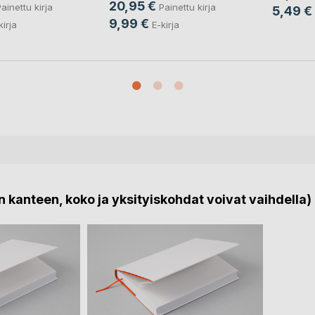
20,95 €
ainettu kirja
Painettu kirja
5,49 €
9,99 €
kirja
E-kirja
 kanteen, koko ja yksityiskohdat voivat vaihdella)