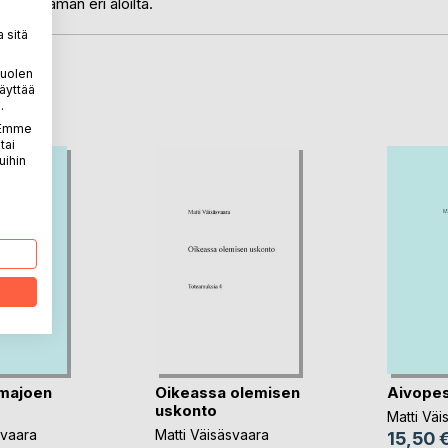
oita elämän eri aloilta.
 sitä
puolen
LA
äyttää
.
. Emme
tai
uihin
majoen
Oikeassa olemisen
Aivopes
uskonto
Matti Väi
svaara
Matti Väisäsvaara
15,50 