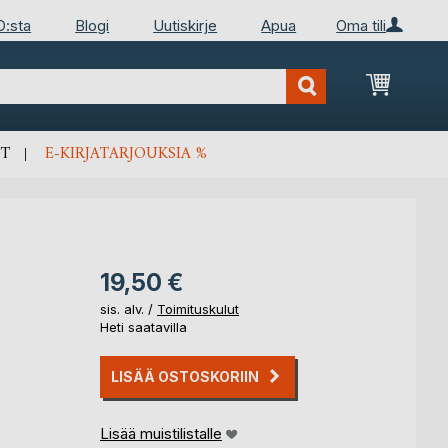
D:sta
Blogi
Uutiskirje
Apua
Oma tili
Ostosko
T
E-KIRJATARJOUKSIA %
19,50 €
sis. alv. /
Toimituskulut
Heti saatavilla
LISÄÄ OSTOSKORIIN
Lisää muistilistalle