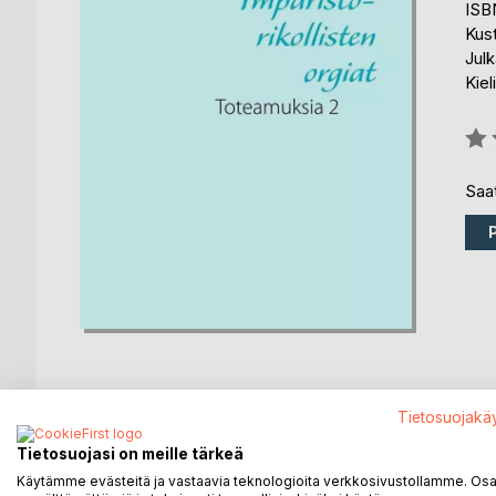
ISB
Kus
Julk
Kiel
Arvo
0%
Saat
Tietosuojakä
KUVAUS
KIRJAILIJA
LEHDISTÖARV
Tietosuojasi on meille tärkeä
Käytämme evästeitä ja vastaavia teknologioita verkkosivustollamme. Osa 