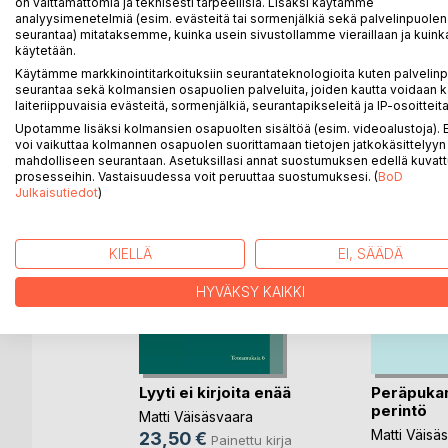
Kirja sisältää nimenmukaisesti toteamuksia ja huomi
on välttämättömiä ja teknisesti tarpeellisia. Lisäksi käytämme
analyysimenetelmiä (esim. evästeitä tai sormenjälkiä sekä palvelinpuolen
seurantaa) mitataksemme, kuinka usein sivustollamme vieraillaan ja kuinka
käytetään.
Käytämme markkinointitarkoituksiin seurantateknologioita kuten palvelin
LISÄÄ KIRJOJA B
o
D:L
seurantaa sekä kolmansien osapuolien palveluita, joiden kautta voidaan k
laiteriippuvaisia evästeitä, sormenjälkiä, seurantapikseleitä ja IP-osoitteita
Upotamme lisäksi kolmansien osapuolten sisältöä (esim. videoalustoja)
voi vaikuttaa kolmannen osapuolen suorittamaan tietojen jatkokäsittelyyn 
mahdolliseen seurantaan. Asetuksillasi annat suostumuksen edellä kuvatt
prosesseihin. Vastaisuudessa voit peruuttaa suostumuksesi. (
BoD
Julkaisutiedot
)
KIELLÄ
EI, SÄÄDÄ
HYVÄKSY KAIKKI
 kirja
Lyyti ei kirjoita enää
Peräpuka
perintö
Matti Väisäsvaara
nettu kirja
Matti Väisä
23,50 €
Painettu kirja