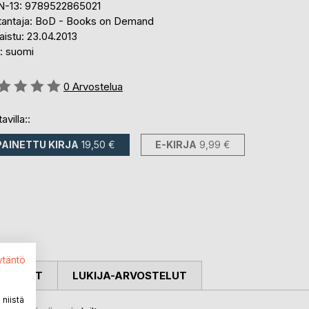
N-13: 9789522865021
tantaja: BoD - Books on Demand
aistu: 23.04.2013
i: suomi
stelu::
0
Arvostelua
avilla::
PAINETTU KIRJA
19,50 €
E-KIRJA
9,99 €
ytäntö
OSTELUT
LUKIJA-ARVOSTELUT
niistä