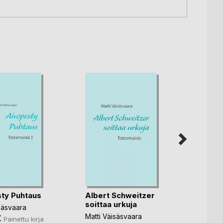
ty Puhtaus
Albert Schweitzer
Sijoi
soittaa urkuja
säsvaara
Matti 
Matti Väisäsvaara
€
24,5
Painettu kirja