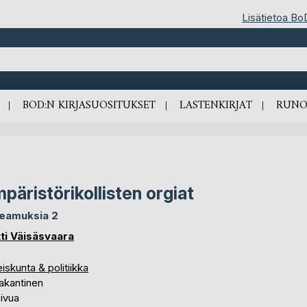
Lisätietoa Bo
BOD:N KIRJASUOSITUKSET
LASTENKIRJAT
RUNO
päristörikollisten orgiat
eamuksia 2
ti Väisäsvaara
iskunta & politiikka
akantinen
ivua