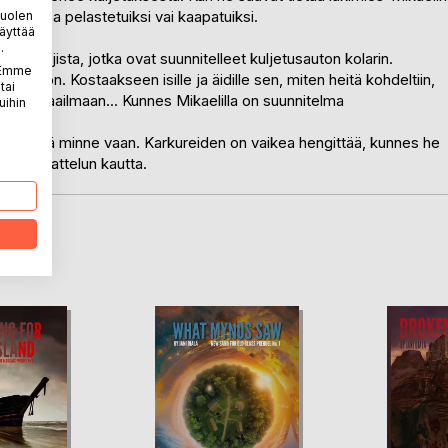
lisuudessa pelastetuiksi vai kaapatuiksi.
puolen
äyttää
.
ergin pojista, jotka ovat suunnitelleet kuljetusauton kolarin.
. Emme
pakoon. Kostaakseen isille ja äidille sen, miten heitä kohdeltiin,
tai
uhun maailmaan... Kunnes Mikaelilla on suunnitelma
uihin
voi päättyä minne vaan. Karkureiden on vaikea hengittää, kunnes he
ivisen ajattelun kautta.
LA