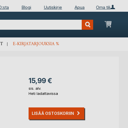
D:sta
Blogi
Uutiskirje
Apua
Oma tili
Ostosko
T
E-KIRJATARJOUKSIA %
15,99 €
sis. alv.
Heti ladattavissa
LISÄÄ OSTOSKORIIN