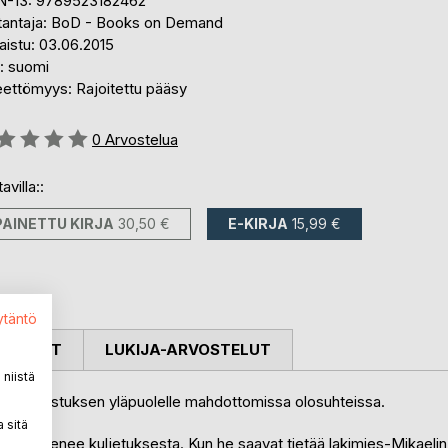
N-13: 9789523182462
tantaja: BoD - Books on Demand
aistu: 03.06.2015
i: suomi
eettömyys: Rajoitettu pääsy
stelu::
0
Arvostelua
avilla::
PAINETTU KIRJA
30,50 €
E-KIRJA
15,99 €
ytäntö
OSTELUT
LUKIJA-ARVOSTELUT
niistä
 ja ahdistuksen yläpuolelle mahdottomissa olosuhteissa.
 sitä
llista pakenee kuljetuksesta. Kun he saavat tietää lakimies-Mikaelin