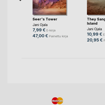
Seer's Tower
They Sang
Island
t
Jani Ojala
Jani Ojala
7,99 €
a Järvelä
,
E-kirja
10,99 €
E
47,00 €
Painettu kirja
20,95 €
ja
P
ettu kirja