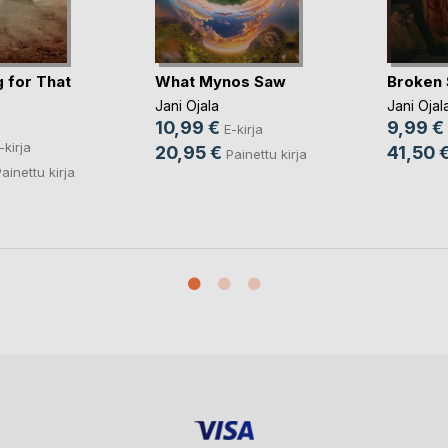
 for That
What Mynos Saw
Broken
Jani Ojala
Jani Ojal
10,99 €
9,99 €
E-kirja
-kirja
20,95 €
41,50 
Painettu kirja
ainettu kirja