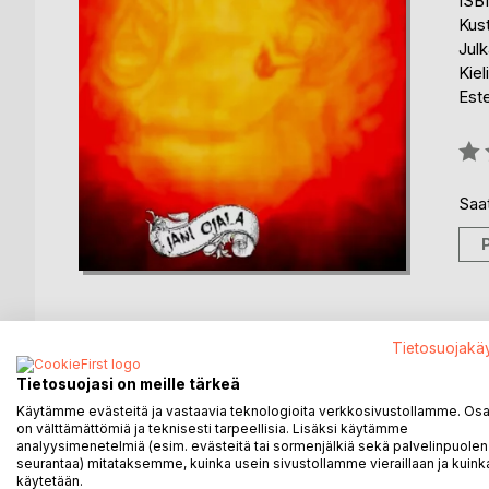
ISB
Kus
Julk
Kiel
Est
Arvo
0%
Saat
Tietosuojakä
KUVAUS
KIRJAILIJA
LEHDISTÖARV
Tietosuojasi on meille tärkeä
Käytämme evästeitä ja vastaavia teknologioita verkkosivustollamme. Osa 
on välttämättömiä ja teknisesti tarpeellisia. Lisäksi käytämme
Ylipurema kertoo ihmisen noususta pakkoajatusten
analyysimenetelmiä (esim. evästeitä tai sormenjälkiä sekä palvelinpuolen
seurantaa) mitataksemme, kuinka usein sivustollamme vieraillaan ja kuinka
käytetään.
Alussa neljä vankilaan kuljetettavaa tuomittua riko