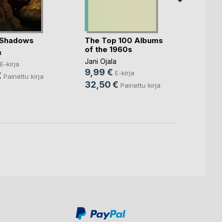
 Shadows
The Top 100 Albums
Overb
of the 1960s
a
Jani Oj
Jani Ojala
5,99
E-kirja
9,99 €
E-kirja
€
28,9
Painettu kirja
32,50 €
Painettu kirja