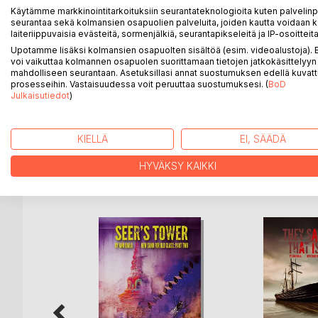
juonista, heitä alkaa mietityttää, tulivatko he todel
Käytämme markkinointitarkoituksiin seurantateknologioita kuten palvelin
seurantaa sekä kolmansien osapuolien palveluita, joiden kautta voidaan k
laiteriippuvaisia evästeitä, sormenjälkiä, seurantapikseleitä ja IP-osoitteita
Sillä välin, kun he miettivät, he saavat tietää Sundb
Upotamme lisäksi kolmansien osapuolten sisältöä (esim. videoalustoja)
Sundbergin pojat ovat päässeet vuosia sitten kotoa 
voi vaikuttaa kolmannen osapuolen suorittamaan tietojen jatkokäsittelyyn 
he ovat passiivisesti kanavoineet vihansa koko mu
mahdolliseen seurantaan. Asetuksillasi annat suostumuksen edellä kuvatt
prosesseihin. Vastaisuudessa voit peruuttaa suostumuksesi. (
BoD
Julkaisutiedot
)
Se, minkä Jorma, Sami, Petri ja Matti aloittavat, 
alkavat hitaasti löytää itseään yksinkertaisen positi
KIELLÄ
EI, SÄÄDÄ
HYVÄKSY KAIKKI
LISÄÄ KIRJOJA B
o
D:L