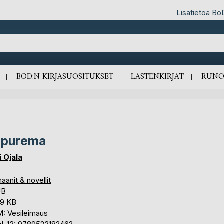
Lisätietoa Bo
BOD:N KIRJASUOSITUKSET
LASTENKIRJAT
RUNO
ipurema
i Ojala
anit & novellit
UB
,9 KB
: Vesileimaus