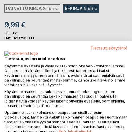
PAINETTU KIRJA
25,95 €
E-KIRJA
9,99 €
9,99 €
sis. alv.
Heti ladattavissa
Tietosuojakäytäntö
LISÄÄ OSTOSKORIIN
Tietosuojasi on meille tärkeä
Käytämme evästeitä ja vastaavia teknologioita verkkosivustollamme.
Osa niistä on välttämättömiä ja teknisesti tarpeellisia. Lisäksi
Lisää muistilistalle
käytämme analyysimenetelmiä (esim. evästeitä tai sormenjälkiä sekä
palvelinpuolen seurantaa) mitataksemme, kuinka usein sivustollamme
Arvostele tuote
vieraillaan ja kuinka sitä käytetään.
Käytämme markkinointitarkoituksiin seurantateknologioita kuten
palvelinpuolen seurantaa sekä kolmansien osapuolien palveluita,
joiden kautta voidaan käyttää laiteriippuvaisia evästeitä, sormenjälkiä,
seurantapikseleitä ja IP-osoitteita.
Upotamme lisäksi kolmansien osapuolten sisältöä (esim.
videoalustoja). Emme voi vaikuttaa kolmannen osapuolen suorittamaan
tietojen jatkokäsittelyyn tai mahdolliseen seurantaan. Asetuksillasi
KUVAUS
annat suostumuksen edellä kuvattuihin prosesseihin. Vastaisuudessa
voit peruuttaa suostumuksesi. (
BoD Julkaisutiedot
)