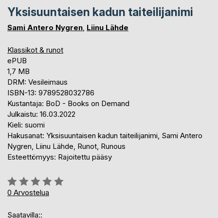
Yksisuuntaisen kadun taiteilijanimi
Sami Antero Nygren
,
Liinu Lähde
Klassikot & runot
ePUB
1,7 MB
DRM: Vesileimaus
ISBN-13: 9789528032786
Kustantaja: BoD - Books on Demand
Julkaistu: 16.03.2022
Kieli: suomi
Hakusanat: Yksisuuntaisen kadun taiteilijanimi, Sami Antero
Nygren, Liinu Lähde, Runot, Runous
Esteettömyys: Rajoitettu pääsy
Arvostelu::
0%
0
Arvostelua
Saatavilla::