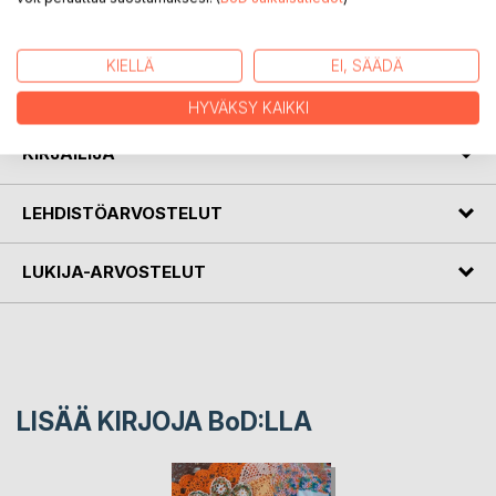
Kirja sisältää kaksi runoteosta, Sami Antero Nygrénin
KIELLÄ
EI, SÄÄDÄ
Luovuuttaja- Toiseksi muuttaja sekä Liinu Lähteen
Syvyyteen naulattu elämä.
HYVÄKSY KAIKKI
KIRJAILIJA
LEHDISTÖARVOSTELUT
LUKIJA-ARVOSTELUT
LISÄÄ KIRJOJA B
o
D:LLA