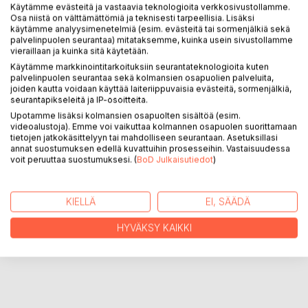
Käytämme evästeitä ja vastaavia teknologioita verkkosivustollamme.
Osa niistä on välttämättömiä ja teknisesti tarpeellisia. Lisäksi
käytämme analyysimenetelmiä (esim. evästeitä tai sormenjälkiä sekä
KUVAUS
palvelinpuolen seurantaa) mitataksemme, kuinka usein sivustollamme
vieraillaan ja kuinka sitä käytetään.
Käytämme markkinointitarkoituksiin seurantateknologioita kuten
Kirja koostuu lukuisista kirjeistä edesmenneelle, ajasta
palvelinpuolen seurantaa sekä kolmansien osapuolien palveluita,
ikuisuuteen siirtyneelle puolisolle ja kertoo menneessä ja
joiden kautta voidaan käyttää laiteriippuvaisia evästeitä, sormenjälkiä,
seurantapikseleitä ja IP-osoitteita.
tässä ajassa koetuista tunteista, muistoista ja vaikeuksista
Upotamme lisäksi kolmansien osapuolten sisältöä (esim.
selvitä eteen tulleista monenlaisista ongelmista.
videoalustoja). Emme voi vaikuttaa kolmannen osapuolen suorittamaan
tietojen jatkokäsittelyyn tai mahdolliseen seurantaan. Asetuksillasi
annat suostumuksen edellä kuvattuihin prosesseihin. Vastaisuudessa
KIRJAILIJA
voit peruuttaa suostumuksesi. (
BoD Julkaisutiedot
)
LEHDISTÖARVOSTELUT
KIELLÄ
EI, SÄÄDÄ
HYVÄKSY KAIKKI
LUKIJA-ARVOSTELUT