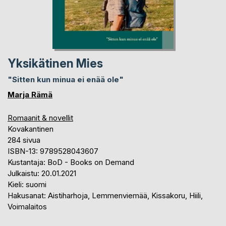
Yksikätinen Mies
"Sitten kun minua ei enää ole"
Marja Rämä
Romaanit & novellit
Kovakantinen
284 sivua
ISBN-13: 9789528043607
Kustantaja: BoD - Books on Demand
Julkaistu: 20.01.2021
Kieli: suomi
Hakusanat: Aistiharhoja, Lemmenviemää, Kissakoru, Hiili,
Voimalaitos