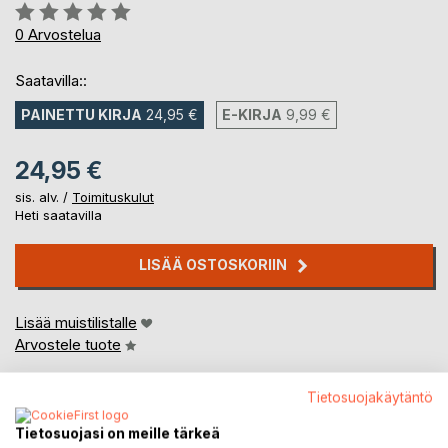
Arvostelu::
0%
0
Arvostelua
Saatavilla::
PAINETTU KIRJA
24,95 €
E-KIRJA
9,99 €
24,95 €
sis. alv. /
Toimituskulut
Heti saatavilla
LISÄÄ OSTOSKORIIN
Lisää muistilistalle
Arvostele tuote
Tietosuojakäytäntö
Tietosuojasi on meille tärkeä