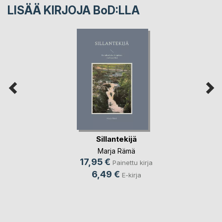
LISÄÄ KIRJOJA B
o
D:LLA
Sillantekijä
Marja Rämä
17,95 €
Painettu kirja
6,49 €
E-kirja