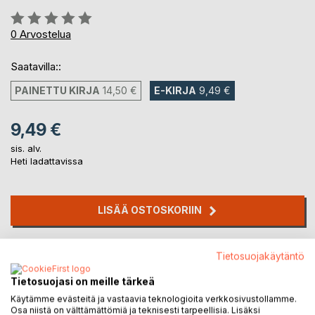
Arvostelu::
0%
0
Arvostelua
Saatavilla::
PAINETTU KIRJA
14,50 €
E-KIRJA
9,49 €
9,49 €
sis. alv.
Heti ladattavissa
LISÄÄ OSTOSKORIIN
Lisää muistilistalle
Tietosuojakäytäntö
Arvostele tuote
Tietosuojasi on meille tärkeä
Käytämme evästeitä ja vastaavia teknologioita verkkosivustollamme.
Osa niistä on välttämättömiä ja teknisesti tarpeellisia. Lisäksi