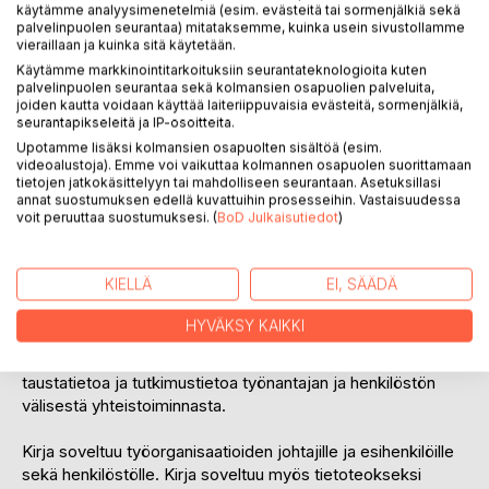
käytämme analyysimenetelmiä (esim. evästeitä tai sormenjälkiä sekä
palvelinpuolen seurantaa) mitataksemme, kuinka usein sivustollamme
vieraillaan ja kuinka sitä käytetään.
Käytämme markkinointitarkoituksiin seurantateknologioita kuten
palvelinpuolen seurantaa sekä kolmansien osapuolien palveluita,
KUVAUS
joiden kautta voidaan käyttää laiteriippuvaisia evästeitä, sormenjälkiä,
seurantapikseleitä ja IP-osoitteita.
Upotamme lisäksi kolmansien osapuolten sisältöä (esim.
Hyvinvointialueet aloittivat Suomessa toimintansa vuoden
videoalustoja). Emme voi vaikuttaa kolmannen osapuolen suorittamaan
2023 alussa. Hyvinvointialueet vastaavat sosiaali- ja
tietojen jatkokäsittelyyn tai mahdolliseen seurantaan. Asetuksillasi
terveydenhuollosta sekä pelastustoimesta.Toimintojen
annat suostumuksen edellä kuvattuihin prosesseihin. Vastaisuudessa
voit peruuttaa suostumuksesi. (
BoD Julkaisutiedot
)
yhdistäminen loi uusia suuria ja moniportaisia
työorganisaatioita.
KIELLÄ
EI, SÄÄDÄ
Tämän kirjan tarkoituksena on selvittää miten työnantajan ja
henkilöstön välinen yhteistoiminta on hyvinvointialueella
HYVÄKSY KAIKKI
organisoitu ja miten se toimii. Esimerkkiorganisaationa on
Suomen suurin hyvinvointialue. Lisäksi kirja sisältää
taustatietoa ja tutkimustietoa työnantajan ja henkilöstön
välisestä yhteistoiminnasta.
Kirja soveltuu työorganisaatioiden johtajille ja esihenkilöille
sekä henkilöstölle. Kirja soveltuu myös tietoteokseksi