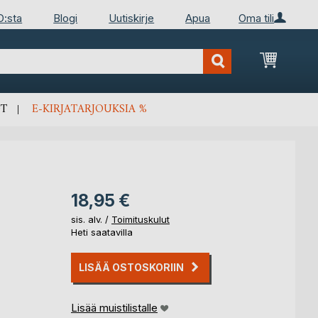
D:sta
Blogi
Uutiskirje
Apua
Oma tili
Ostosko
T
E-KIRJATARJOUKSIA %
18,95 €
sis. alv. /
Toimituskulut
Heti saatavilla
LISÄÄ OSTOSKORIIN
Lisää muistilistalle