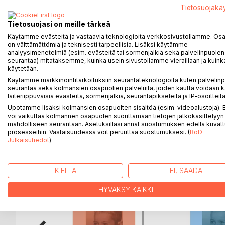
Parkinson's disease has not knocked down Timo M
Tietosuojakä
hilarious story through ten years of horror, joy, mis
Tietosuojasi on meille tärkeä
After 10 years as a person with Parkinson's his co
Käytämme evästeitä ja vastaavia teknologioita verkkosivustollamme. Osa 
on välttämättömiä ja teknisesti tarpeellisia. Lisäksi käytämme
of this severe, progressing disease, which is still w
analyysimenetelmiä (esim. evästeitä tai sormenjälkiä sekä palvelinpuolen
seurantaa) mitataksemme, kuinka usein sivustollamme vieraillaan ja kuinka
As an Advocate for Parkinson Committee and an Of
käytetään.
informs the Finnish Parkinson community of next C
Käytämme markkinointitarkoituksiin seurantateknologioita kuten palvelin
USA, 2016, Sept. 20-23).
seurantaa sekä kolmansien osapuolien palveluita, joiden kautta voidaan k
laiteriippuvaisia evästeitä, sormenjälkiä, seurantapikseleitä ja IP-osoitteita
Upotamme lisäksi kolmansien osapuolten sisältöä (esim. videoalustoja)
voi vaikuttaa kolmannen osapuolen suorittamaan tietojen jatkokäsittelyyn 
mahdolliseen seurantaan. Asetuksillasi annat suostumuksen edellä kuvatt
LISÄÄ KIRJOJA B
o
D:L
prosesseihin. Vastaisuudessa voit peruuttaa suostumuksesi. (
BoD
Julkaisutiedot
)
KIELLÄ
EI, SÄÄDÄ
HYVÄKSY KAIKKI