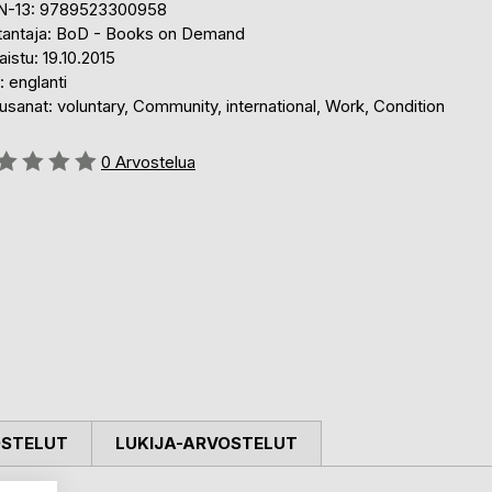
N-13: 9789523300958
tantaja: BoD - Books on Demand
aistu: 19.10.2015
i: englanti
sanat: voluntary, Community, international, Work, Condition
stelu::
0
Arvostelua
OSTELUT
LUKIJA-ARVOSTELUT