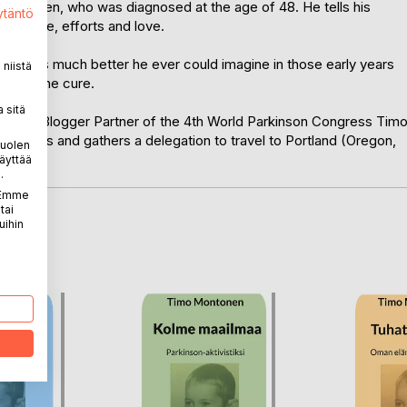
ontonen, who was diagnosed at the age of 48. He tells his
ytäntö
ery, hope, efforts and love.
ndition is much better he ever could imagine in those early years
niistä
aiting the cure.
 sitä
ficial Blogger Partner of the 4th World Parkinson Congress Tim
ongress and gathers a delegation to travel to Portland (Oregon,
puolen
äyttää
.
. Emme
tai
uihin
LA