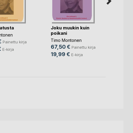
jatusta
Joku muukin kuin
Henki 
poikani
hetke
ntonen
Timo Montonen
Timo 
€
Painettu kirja
67,50 €
67,5
Painettu kirja
€
E-kirja
19,99 €
19,9
E-kirja