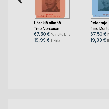
Härskiä silmää
Pelastaja
isten
Timo Montonen
Timo Mont
67,50 €
67,50 €
Painettu kirja
P
en
19,99 €
19,99 €
E-kirja
E
ettu kirja
ja