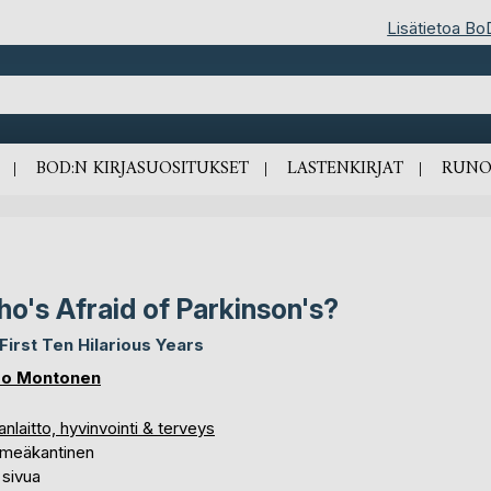
Lisätietoa Bo
BOD:N KIRJASUOSITUKSET
LASTENKIRJAT
RUNO
o's Afraid of Parkinson's?
First Ten Hilarious Years
o Montonen
nlaitto, hyvinvointi & terveys
meäkantinen
 sivua