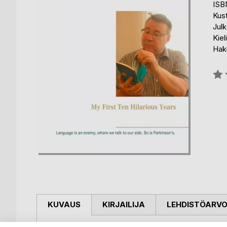
ISB
Kus
Julk
Kiel
Haku
Arvo
0%
KUVAUS
KIRJAILIJA
LEHDISTÖARV