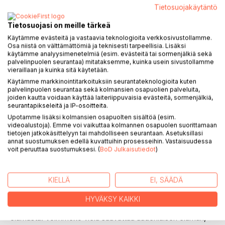
Tietosuojakäytäntö
Tietosuojasi on meille tärkeä
Käytämme evästeitä ja vastaavia teknologioita verkkosivustollamme.
Osa niistä on välttämättömiä ja teknisesti tarpeellisia. Lisäksi
käytämme analyysimenetelmiä (esim. evästeitä tai sormenjälkiä sekä
palvelinpuolen seurantaa) mitataksemme, kuinka usein sivustollamme
KUVAUS
vieraillaan ja kuinka sitä käytetään.
Käytämme markkinointitarkoituksiin seurantateknologioita kuten
palvelinpuolen seurantaa sekä kolmansien osapuolien palveluita,
Kun kaikki oli menossa hyvään suuntaan. Kun maailmaa
joiden kautta voidaan käyttää laiteriippuvaisia evästeitä, sormenjälkiä,
rakennettiin lujaa vauhtia kestävämmäksi
seurantapikseleitä ja IP-osoitteita.
ilmastonmuutoksen uhkissa. Kun kaikki kävi nopeasti,
Upotamme lisäksi kolmansien osapuolten sisältöä (esim.
etäältä ja yksinkertaisesti. Kaikki oli niin turvallista, ihmiset
videoalustoja). Emme voi vaikuttaa kolmannen osapuolen suorittamaan
oppineita ja osaavia, ja asiat hoituivat niin helposti
tietojen jatkokäsittelyyn tai mahdolliseen seurantaan. Asetuksillasi
annat suostumuksen edellä kuvattuihin prosesseihin. Vastaisuudessa
digitaalisesti. Mikä voisi mennä pieleen?
voit peruuttaa suostumuksesi. (
BoD Julkaisutiedot
)
Entä jos sähköt katkeavat? Entä, jos en enää saakaan
yhteyttä työhöni, rakkaisiini tai edes kotikaupunkiini? Entä
jos bussini ei kuljekaan eikä työtäni voi tehdä ja päädyn
KIELLÄ
EI, SÄÄDÄ
kauas kivikauteen, josta isovanhempani kertoivat, kun olin
lapsi?
HYVÄKSY KAIKKI
Luisuimmeko liian kauas luonnosta ja tavallisen nisäkkään
elämästä. Voimmeko vielä saavuttaa uudenlaisen elämän,