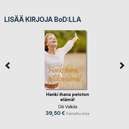
LISÄÄ KIRJOJA B
o
D:LLA
Hanki ihana peloton
elämä!
Oili Valkila
39,50 €
Painettu kirja