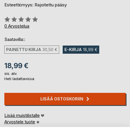
Esteettömyys: Rajoitettu pääsy
Arvostelu::
0%
0
Arvostelua
Saatavilla::
PAINETTU KIRJA
30,50 €
E-KIRJA
18,99 €
18,99 €
sis. alv.
Heti ladattavissa
LISÄÄ OSTOSKORIIN
Lisää muistilistalle
Arvostele tuote