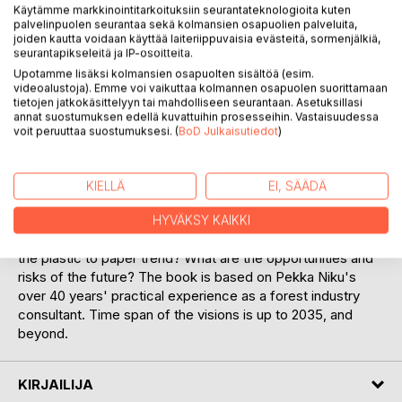
Käytämme markkinointitarkoituksiin seurantateknologioita kuten
palvelinpuolen seurantaa sekä kolmansien osapuolien palveluita,
joiden kautta voidaan käyttää laiteriippuvaisia evästeitä, sormenjälkiä,
seurantapikseleitä ja IP-osoitteita.
KUVAUS
Upotamme lisäksi kolmansien osapuolten sisältöä (esim.
videoalustoja). Emme voi vaikuttaa kolmannen osapuolen suorittamaan
tietojen jatkokäsittelyyn tai mahdolliseen seurantaan. Asetuksillasi
annat suostumuksen edellä kuvattuihin prosesseihin. Vastaisuudessa
We are living in turbulent times. The industry needs visions
voit peruuttaa suostumuksesi. (
BoD Julkaisutiedot
)
and strategic scenarios on how to navigate into the
uncertain future. Uncertainties can be turned into
opportunities. The key topics discussed in this book are:
KIELLÄ
EI, SÄÄDÄ
what are the mega trends, specific trends and weak
signals affecting the global pulp and paper industry? How is
HYVÄKSY KAIKKI
the operating environment changing? What is happening to
the plastic to paper trend? What are the opportunities and
risks of the future? The book is based on Pekka Niku's
over 40 years' practical experience as a forest industry
consultant. Time span of the visions is up to 2035, and
beyond.
KIRJAILIJA