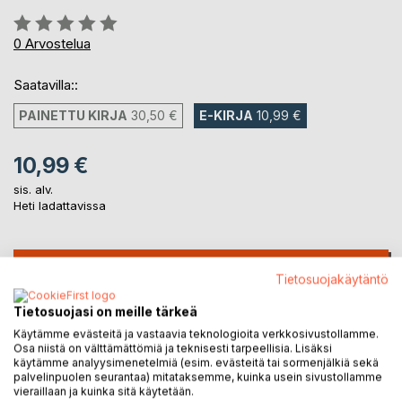
Arvostelu::
0%
0
Arvostelua
Saatavilla::
PAINETTU KIRJA
30,50 €
E-KIRJA
10,99 €
10,99 €
sis. alv.
Heti ladattavissa
LISÄÄ OSTOSKORIIN
Tietosuojakäytäntö
Tietosuojasi on meille tärkeä
Lisää muistilistalle
Käytämme evästeitä ja vastaavia teknologioita verkkosivustollamme.
Arvostele tuote
Osa niistä on välttämättömiä ja teknisesti tarpeellisia. Lisäksi
käytämme analyysimenetelmiä (esim. evästeitä tai sormenjälkiä sekä
palvelinpuolen seurantaa) mitataksemme, kuinka usein sivustollamme
vieraillaan ja kuinka sitä käytetään.