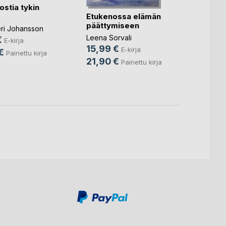
ostia tykin
Etukenossa elämän
päättymiseen
Sisko
teri Johansson
Leena Sorvali
€
E-kirja
Leena 
15,99 €
E-kirja
€
14,9
Painettu kirja
21,90 €
Painettu kirja
21,9