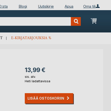
D:sta
Blogi
Uutiskirje
Apua
Oma tili
Ostosko
T
E-KIRJATARJOUKSIA %
13,99 €
sis. alv.
Heti ladattavissa
LISÄÄ OSTOSKORIIN