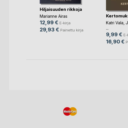
rä
Hiljaisuuden rikkoja
Kertomuk
Marianne Airas
ja
12,99 €
Katri Vala
,
J
E-kirja
...
29,93 €
Painettu kirja
9,99 €
E-
16,90 €
P