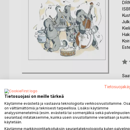
DRM
ISB
Kus
Julk
Kiel
Haku
Koir
Est
Arvo
0%
Saat
Tietosuojakä
Tietosuojasi on meille tärkeä
Käytämme evästeitä ja vastaavia teknologioita verkkosivustollamme. Osa 
on välttämättömiä ja teknisesti tarpeellisia. Lisäksi käytämme
KUVAUS
KIRJAILIJA
LEHDISTÖARV
analyysimenetelmiä (esim. evästeitä tai sormenjälkiä sekä palvelinpuolen
seurantaa) mitataksemme, kuinka usein sivustollamme vieraillaan ja kuinka
käytetään.
Tämän teoksen kirjoittaja on kulttuurintutkija, äiti, si
Käytämme markkinointitarkoituksiin seurantateknologioita kuten palvelin