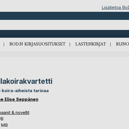
Lisätietoa Bo
BOD:N KIRJASUOSITUKSET
LASTENKIRJAT
RUNO
llakoirakvartetti
 koira-aiheista tarinaa
e Elise Seppänen
anit & novellit
UB
7 MB