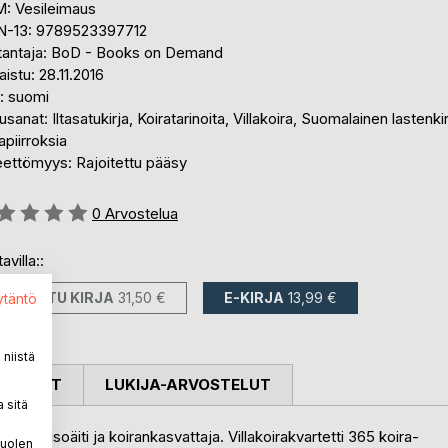
: Vesileimaus
N-13: 9789523397712
tantaja: BoD - Books on Demand
aistu: 28.11.2016
i: suomi
sanat: Iltasatukirja, Koiratarinoita, Villakoira, Suomalainen lastenkir
apiirroksia
eettömyys: Rajoitettu pääsy
stelu::
0
Arvostelua
avilla::
PAINETTU KIRJA
31,50 €
E-KIRJA
13,99 €
ytäntö
niistä
OSTELUT
LUKIJA-ARVOSTELUT
 sitä
jaisäiti, isoäiti ja koirankasvattaja. Villakoirakvartetti 365 koira-
puolen