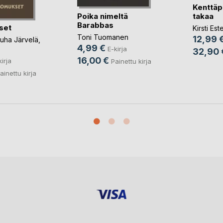
Kenttäp
Poika nimeltä
takaa
Barabbas
set
Kirsti Es
Toni Tuomanen
12,99 
uha Järvelä
,
4,99 €
E-kirja
32,90 
16,00 €
kirja
Painettu kirja
ainettu kirja