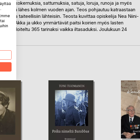
htaisia kokemuksia, sattumuksia, satuja, loruja, runoja ja myös
äyttää
.
tetin elämää lähes kolmen vuoden ajan. Teos pohjautuu katraastaan
siin ja taiteellisiin lähteisiin. Teosta kuvittaa opiskelija Nea Niini-
. Emme
tai
okuvat. Akka ja ukko ymmärtävät paitsi koirien myös lasten
uihin
lle ja paloiteltu 365 tarinaksi vaikka iltasaduksi. Joulukuun 24
ämyksiä!
LA