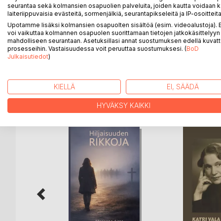
aiheista tarinaa kertoo koiraperheen arjesta omako
seurantaa sekä kolmansien osapuolien palveluita, joiden kautta voidaan k
laiteriippuvaisia evästeitä, sormenjälkiä, seurantapikseleitä ja IP-osoitteita
yleistä koiratietoutta. Kirja seuraa villakoirakvar
in-nostuneen emännän päiväkirjamerkintöihin, tieteelli
Upotamme lisäksi kolmansien osapuolten sisältöä (esim. videoalustoja)
voi vaikuttaa kolmannen osapuolen suorittamaan tietojen jatkokäsittelyyn 
vuon piirrokset ja koiraisäntä Juhani Seppäsen val
mahdolliseen seurantaan. Asetuksillasi annat suostumuksen edellä kuvatt
tarpeita. Villakoirakvartetti -teos on suunnattu lapsi
prosesseihin. Vastaisuudessa voit peruuttaa suostumuksesi. (
BoD
päivää on rakennettu joulukalenteriksi. Antoisia el
Julkaisutiedot
)
KIELLÄ
EI, SÄÄDÄ
LISÄÄ KIRJOJA B
o
D:L
HYVÄKSY KAIKKI